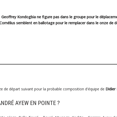
e, Geoffrey Kondogbia ne figure pas dans le groupe pour le déplacem
ornélius semblent en ballotage pour le remplacer dans le onze de d
e de départ suivant pour la probable composition d'équipe de
Didier
ANDRÉ AYEW EN POINTE ?