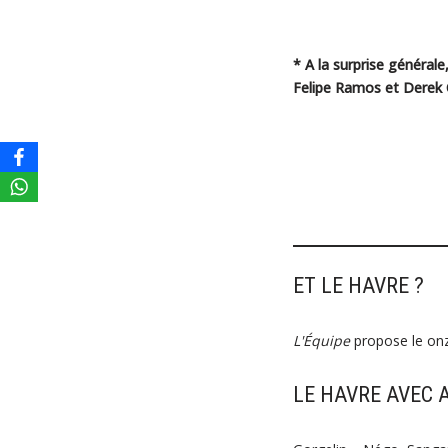
* A la surprise général
Felipe Ramos et Derek C
ET LE HAVRE ?
L'Équipe
propose le onz
LE HAVRE AVEC 