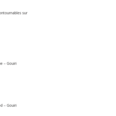
ontournables sur
e – Gouiri
d – Gouiri