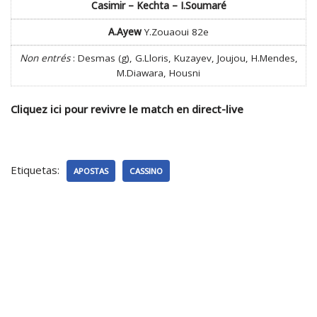
Casimir – Kechta – I.Soumaré
A.Ayew
Y.Zouaoui 82e
Non entrés
: Desmas (g), G.Lloris, Kuzayev, Joujou, H.Mendes,
M.Diawara, Housni
Cliquez ici pour revivre le match en direct-live
Etiquetas:
APOSTAS
CASSINO