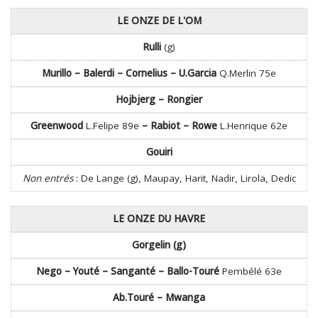
LE ONZE DE L'OM
Rulli
(g)
Murillo – Balerdi – Cornelius – U.Garcia
Q.Merlin 75e
Hojbjerg – Rongier
Greenwood
L.Felipe 89e
– Rabiot – Rowe
L.Henrique 62e
Gouiri
Non entrés
: De Lange (g), Maupay, Harit, Nadir, Lirola, Dedic
LE ONZE DU HAVRE
Gorgelin (g)
Nego – Youté – Sanganté – Ballo-Touré
Pembélé 63e
Ab.Touré – Mwanga