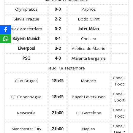
Olympiakos
0-0
Paphos
Slavia Prague
2-2
Bodo Glimt
Ajax Amsterdam
0-2
Inter Milan
Bayern Munich
3-1
Chelsea
Liverpool
3-2
Atlético de Madrid
PSG
4-0
Atalanta Bergame
Jeudi 18 septembre
Canal+
Club Bruges
18h45
Monaco
Foot
Canal+
FC Copenhague
18h45
Bayer Leverkusen
Sport
Canal+
Newcastle
21h00
FC Barcelone
Foot
Canal+
Manchester City
21h00
Naples
Live 2