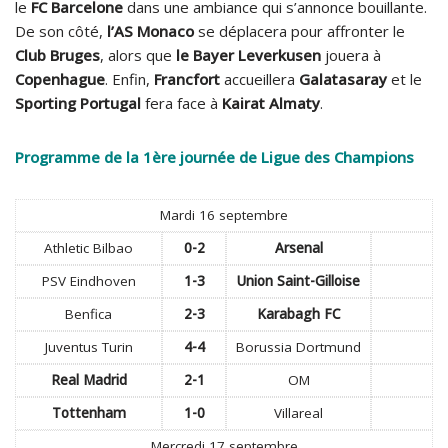
le
FC Barcelone
dans une ambiance qui s’annonce bouillante.
De son côté,
l’AS Monaco
se déplacera pour affronter le
Club Bruges
, alors que
le Bayer Leverkusen
jouera à
Copenhague
. Enfin,
Francfort
accueillera
Galatasaray
et le
Sporting Portugal
fera face à
Kairat Almaty
.
Programme de la 1ère journée de Ligue des Champions
Mardi 16 septembre
Athletic Bilbao
0-2
Arsenal
PSV Eindhoven
1-3
Union Saint-Gilloise
Benfica
2-3
Karabagh FC
Juventus Turin
4-4
Borussia Dortmund
Real Madrid
2-1
OM
Tottenham
1-0
Villareal
Mercredi 17 septembre