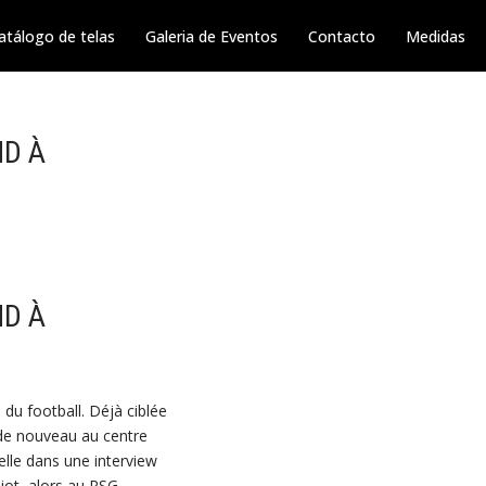
atálogo de telas
Galeria de Eventos
Contacto
Medidas
ND À
ND À
 du football. Déjà ciblée
 de nouveau au centre
 elle dans une interview
biot, alors au PSG,