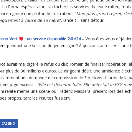
t. La Roma espérait alors s’attacher les services du jeune milieu, mais 
ini en garde une profonde frustration : "
Mon plus grand regret, c’est
 uniquement à cause de sa mère
", lance-t-il sans détour.
asino Vert
: un service disponible 24h/24
– Vous êtes-vous déjà d
ent pendant une session de jeu en ligne ? À qui vous adresser si une 
iot aurait mal digéré le refus du club romain de finaliser l’opération, 
r plus de 30 millions d’euros. Le dirigeant décrit une ambiance électr
 notamment une demande de commission de 3 millions d’euros de la pa
ment jugé excessif.
"Elle est devenue folle. Elle détestait le PSG mai
ni relate même une scène où Frédéric Massara, présent lors des écha
es propos, tant les insultes fusaient.
CASSINO