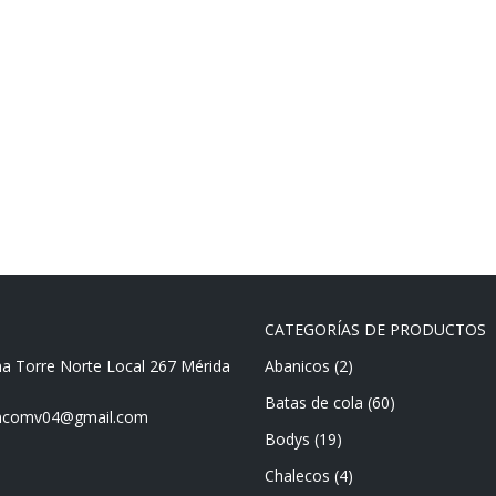
CATEGORÍAS DE PRODUCTOS
ma Torre Norte Local 267 Mérida
Abanicos
(2)
Batas de cola
(60)
mencomv04@gmail.com
Bodys
(19)
Chalecos
(4)