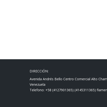
DIRECCIÓN:
Avenida Andrés Bello Centro Comercial Alto Cha
Venezuela
Telefono: +58 (4127901365) (4145311365) fla