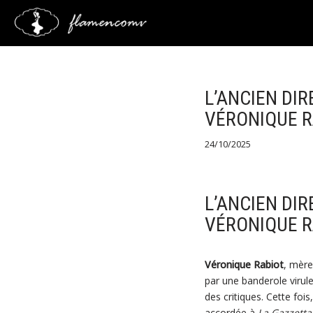
Saltar
al
contenido
L’ANCIEN DIR
VÉRONIQUE R
24/10/2025
L’ANCIEN DIR
VÉRONIQUE R
Véronique Rabiot
, mère
par une banderole virul
des critiques. Cette fois
accordée à
La Gazzetta