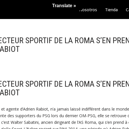
Translate »
Nosotros
Tienda
C
ECTEUR SPORTIF DE LA ROMA S’EN PRE
ABIOT
ECTEUR SPORTIF DE LA ROMA S’EN PRE
ABIOT
 et agente d’Adrien Rabiot, n’a jamais laissé indifférent dans le monde
ente des supporters du PSG lors du dernier OM-PSG, elle se retrouve
, c’est Walter Sabatini, ancien dirigeant de l’AS Roma, qui s’en prend à
 dello Sport
. L’Italien revient sur l’été 2014, une période où Adrien Ra