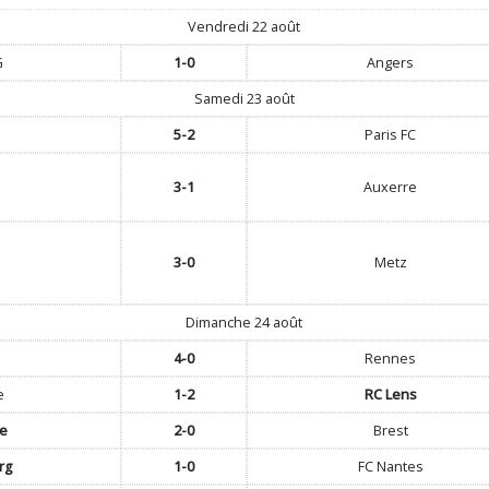
Vendredi 22 août
G
1-0
Angers
Samedi 23 août
5-2
Paris FC
3-1
Auxerre
3-0
Metz
Dimanche 24 août
4-0
Rennes
e
1-2
RC Lens
se
2-0
Brest
rg
1-0
FC Nantes