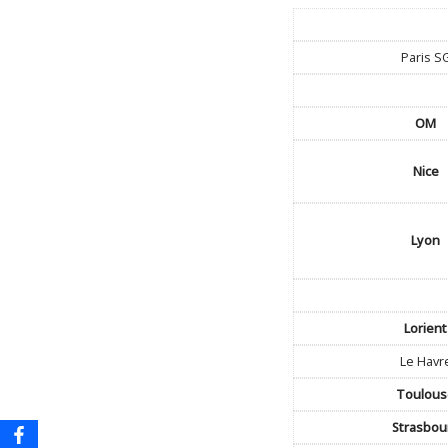
Paris S
OM
Nice
Lyon
Lorient
Le Havr
Toulou
Strasbou