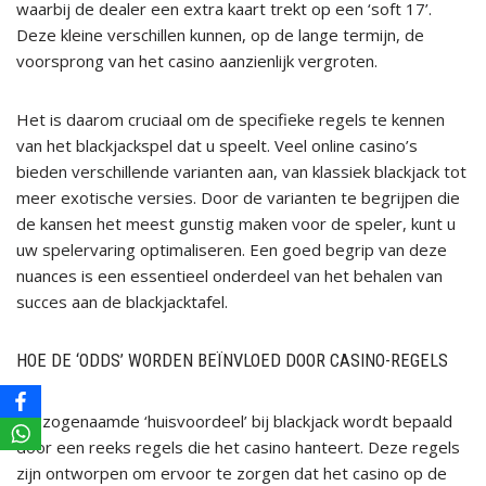
waarbij de dealer een extra kaart trekt op een ‘soft 17’.
Deze kleine verschillen kunnen, op de lange termijn, de
voorsprong van het casino aanzienlijk vergroten.
Het is daarom cruciaal om de specifieke regels te kennen
van het blackjackspel dat u speelt. Veel online casino’s
bieden verschillende varianten aan, van klassiek blackjack tot
meer exotische versies. Door de varianten te begrijpen die
de kansen het meest gunstig maken voor de speler, kunt u
uw spelervaring optimaliseren. Een goed begrip van deze
nuances is een essentieel onderdeel van het behalen van
succes aan de blackjacktafel.
HOE DE ‘ODDS’ WORDEN BEÏNVLOED DOOR CASINO-REGELS
De zogenaamde ‘huisvoordeel’ bij blackjack wordt bepaald
door een reeks regels die het casino hanteert. Deze regels
zijn ontworpen om ervoor te zorgen dat het casino op de