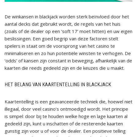
De winkansen in blackjack worden sterk beïnvloed door het
aantal decks dat gebruikt wordt, de regels van het huis
(zoals of de dealer op een ‘soft 17’ moet hitten) en uw eigen
beslissingen. Een goed begrip van deze factoren stelt
spelers in staat om de voorsprong van het casino te
minimaliseren en zo hun potentiële winsten te verhogen. De
‘odds’ of kansen zijn constant in beweging, afhankelijk van de
kaarten die reeds gedeeld zijn en de keuzes die u maakt.
HET BELANG VAN KAARTENTELLING IN BLACKJACK
Kaartentelling is een geavanceerde techniek die, hoewel niet
illegaal, door veel casino’s ontmoedigd wordt. Het principe
is simpel: door bij te houden welke hoge en lage kaarten al
gedeeld zijn, kunt u inschatten of de resterende kaarten
gunstig zijn voor u of voor de dealer. Een positieve telling