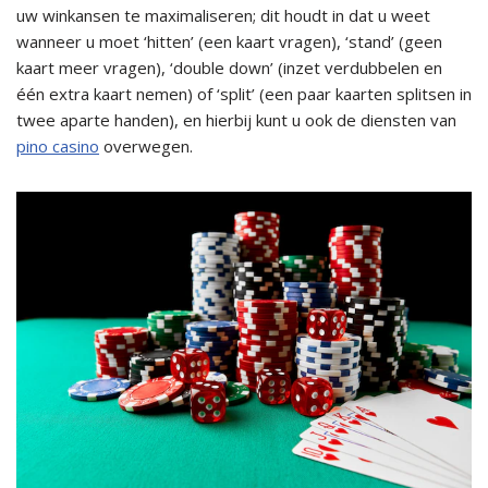
uw winkansen te maximaliseren; dit houdt in dat u weet
wanneer u moet ‘hitten’ (een kaart vragen), ‘stand’ (geen
kaart meer vragen), ‘double down’ (inzet verdubbelen en
één extra kaart nemen) of ‘split’ (een paar kaarten splitsen in
twee aparte handen), en hierbij kunt u ook de diensten van
pino casino
overwegen.