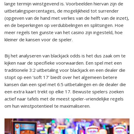
lange termijn winstgevend is. Voorbeelden hiervan zijn de
uitbetalingspercentages, de mogelijkheid tot surrender
(opgeven van de hand met verlies van de helft van de inzet),
en de beperkingen op verdubbelingen en splitsingen. Hoe
meer regels ten gunste van het casino zijn ingesteld, hoe
kleiner de kansen voor de speler.
Bij het analyseren van blackjack odds is het dus zaak om te
kijken naar de specifieke voorwaarden. Een spel met een
traditionele 3:2 uitbetaling voor blackjack en een dealer die
stopt op een ‘soft 17’ biedt over het algemeen betere
kansen dan een spel met 6:5 uitbetalingen en de dealer die
een extra kaart trekt op elke 17. Bewuste spelers zoeken
actief naar tafels met de meest speler-vriendelijke regels
om hun winstpotentieel te maximaliseren.