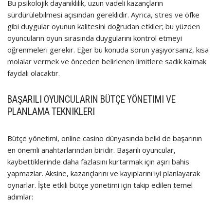
Bu psikolojik dayanıklılık, uzun vadeli kazançların
sürdürülebilmesi açısından gereklidir. Ayrıca, stres ve öfke
gibi duygular oyunun kalitesini doğrudan etkiler; bu yüzden
oyuncuların oyun sırasında duygularını kontrol etmeyi
öğrenmeleri gerekir. Eğer bu konuda sorun yaşıyorsanız, kısa
molalar vermek ve önceden belirlenen limitlere sadık kalmak
faydalı olacaktır.
BAŞARILI OYUNCULARIN BÜTÇE YÖNETIMI VE
PLANLAMA TEKNIKLERI
Bütçe yönetimi, online casino dünyasında belki de başarının
en önemli anahtarlarından biridir. Başarılı oyuncular,
kaybettiklerinde daha fazlasını kurtarmak için aşırı bahis
yapmazlar. Aksine, kazançlarını ve kayıplarını iyi planlayarak
oynarlar. İşte etkili bütçe yönetimi için takip edilen temel
adımlar: