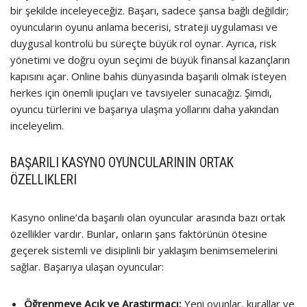
bir şekilde inceleyeceğiz. Başarı, sadece şansa bağlı değildir;
oyuncuların oyunu anlama becerisi, strateji uygulaması ve
duygusal kontrolü bu süreçte büyük rol oynar. Ayrıca, risk
yönetimi ve doğru oyun seçimi de büyük finansal kazançların
kapısını açar. Online bahis dünyasında başarılı olmak isteyen
herkes için önemli ipuçları ve tavsiyeler sunacağız. Şimdi,
oyuncu türlerini ve başarıya ulaşma yollarını daha yakından
inceleyelim.
BAŞARILI KASYNO OYUNCULARININ ORTAK
ÖZELLIKLERI
Kasyno online’da başarılı olan oyuncular arasında bazı ortak
özellikler vardır. Bunlar, onların şans faktörünün ötesine
geçerek sistemli ve disiplinli bir yaklaşım benimsemelerini
sağlar. Başarıya ulaşan oyuncular:
Öğrenmeye Açık ve Araştırmacı:
Yeni oyunlar, kurallar ve