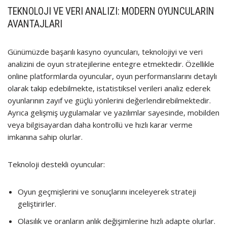
TEKNOLOJI VE VERI ANALIZI: MODERN OYUNCULARIN
AVANTAJLARI
Günümüzde başarılı kasyno oyuncuları, teknolojiyi ve veri
analizini de oyun stratejilerine entegre etmektedir. Özellikle
online platformlarda oyuncular, oyun performanslarını detaylı
olarak takip edebilmekte, istatistiksel verileri analiz ederek
oyunlarının zayıf ve güçlü yönlerini değerlendirebilmektedir.
Ayrıca gelişmiş uygulamalar ve yazılımlar sayesinde, mobilden
veya bilgisayardan daha kontrollü ve hızlı karar verme
imkanına sahip olurlar.
Teknoloji destekli oyuncular:
Oyun geçmişlerini ve sonuçlarını inceleyerek strateji
geliştirirler.
Olasılık ve oranların anlık değişimlerine hızlı adapte olurlar.