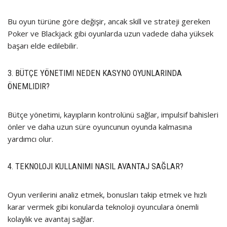
Bu oyun türüne göre değişir, ancak skill ve strateji gereken
Poker ve Blackjack gibi oyunlarda uzun vadede daha yüksek
başarı elde edilebilir.
3. BÜTÇE YÖNETIMI NEDEN KASYNO OYUNLARINDA
ÖNEMLIDIR?
Bütçe yönetimi, kayıpların kontrolünü sağlar, impulsif bahisleri
önler ve daha uzun süre oyuncunun oyunda kalmasına
yardımcı olur.
4. TEKNOLOJI KULLANIMI NASIL AVANTAJ SAĞLAR?
Oyun verilerini analiz etmek, bonusları takip etmek ve hızlı
karar vermek gibi konularda teknoloji oyunculara önemli
kolaylık ve avantaj sağlar.