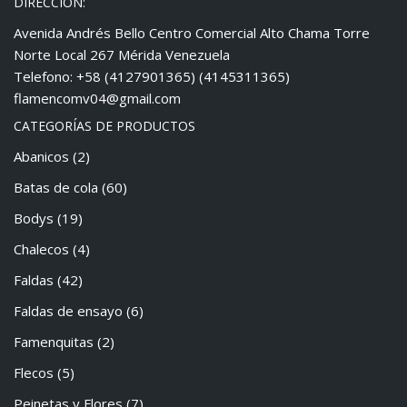
DIRECCIÓN:
Avenida Andrés Bello Centro Comercial Alto Chama Torre
Norte Local 267 Mérida Venezuela
Telefono: +58 (4127901365) (4145311365)
flamencomv04@gmail.com
CATEGORÍAS DE PRODUCTOS
Abanicos
(2)
Batas de cola
(60)
Bodys
(19)
Chalecos
(4)
Faldas
(42)
Faldas de ensayo
(6)
Famenquitas
(2)
Flecos
(5)
Peinetas y Flores
(7)