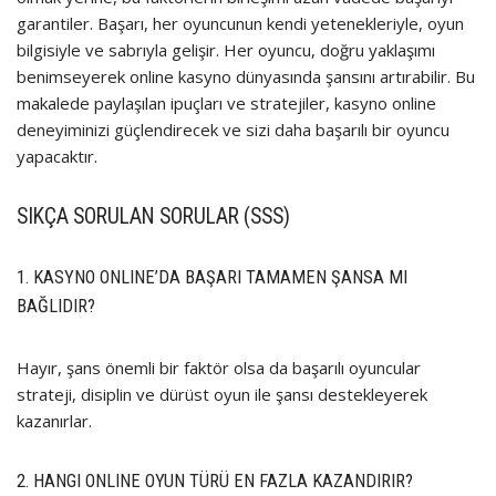
garantiler. Başarı, her oyuncunun kendi yetenekleriyle, oyun
bilgisiyle ve sabrıyla gelişir. Her oyuncu, doğru yaklaşımı
benimseyerek online kasyno dünyasında şansını artırabilir. Bu
makalede paylaşılan ipuçları ve stratejiler, kasyno online
deneyiminizi güçlendirecek ve sizi daha başarılı bir oyuncu
yapacaktır.
SIKÇA SORULAN SORULAR (SSS)
1. KASYNO ONLINE’DA BAŞARI TAMAMEN ŞANSA MI
BAĞLIDIR?
Hayır, şans önemli bir faktör olsa da başarılı oyuncular
strateji, disiplin ve dürüst oyun ile şansı destekleyerek
kazanırlar.
2. HANGI ONLINE OYUN TÜRÜ EN FAZLA KAZANDIRIR?