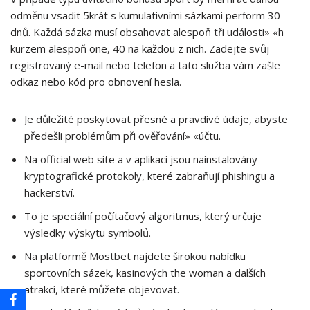
odměnu vsadit 5krát s kumulativními sázkami perform 30
dnů. Každá sázka musí obsahovat alespoň tři události» «h
kurzem alespoň one, 40 na každou z nich. Zadejte svůj
registrovaný e-mail nebo telefon a tato služba vám zašle
odkaz nebo kód pro obnovení hesla.
Je důležité poskytovat přesné a pravdivé údaje, abyste
předešli problémům při ověřování» «účtu.
Na official web site a v aplikaci jsou nainstalovány
kryptografické protokoly, které zabraňují phishingu a
hackerství.
To je speciální počítačový algoritmus, který určuje
výsledky výskytu symbolů.
Na platformě Mostbet najdete širokou nabídku
sportovních sázek, kasinových the woman a dalších
atrakcí, které můžete objevovat.