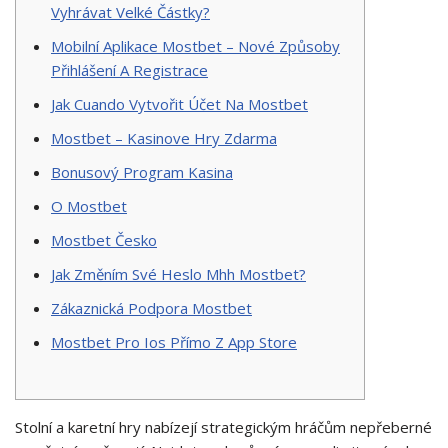
Vyhrávat Velké Částky?
Mobilní Aplikace Mostbet – Nové Způsoby
Přihlášení A Registrace
Jak Cuando Vytvořit Účet Na Mostbet
Mostbet – Kasinove Hry Zdarma
Bonusový Program Kasina
O Mostbet
Mostbet Česko
Jak Změním Své Heslo Mhh Mostbet?
Zákaznická Podpora Mostbet
Mostbet Pro Ios Přímo Z App Store
Stolní a karetní hry nabízejí strategickým hráčům nepřeberné