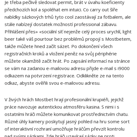
Je třeba pečlivě sledovat permit, brát v úvahu koeficienty
předchozích kol a spoléhat em intuici. Co carry out šíře
nabídky sázkových trhů tyto cool zaostávají za fotbalem, ale
stále nabízejí dostatek možností professional zábavu.
Přihlášení přes» «sociální síť nejenže celý proces urychlí, light
beer také váš pourtour bez problémů propojí s Mostbetem,
takže můžete hned začít sázet. Po dokončení všech
registračních kroků a vložení peněz na svůj périphérie
můžete okamžitě začít hrát. Po zapsání informací na stránce
se vám na zadanou e-mailovou adresu přijde e-mail s i9000
odkazem na potvrzení registrace. Odklikněte ze na tento
odkaz, abyste ověřili svou e-mailovou adresu.
V živých hrách Mostbet hrají profesionální krupiéři, jejichž
práce navozuje autentickou atmosféru kasina. S nimi i s
ostatními hráči můžete komunikovat prostřednictvím chatu.
Různé úhly kamery poskytují jasný pohled na hru some sort
of interaktivní rozhraní umožňuje hráčům převzít kontrolu
nad svými sázkami. Zde hráči uzavírají sázky ne proti