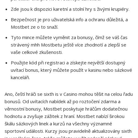
Zde jsou k dispozici karetní a stolní hry s živými krupiéry.
Bezpečnost je pro uživatelská info a ochranu důležitá, a
Mostbet ze o to snaží.
Tyto mince můžete vyměnit za bonusy, čímž se váš čas
strávený mhh Mostbetu ještě více zhodnotí a zlepší se
vaše celkové zkušenosti.
Použijte kód při registraci a získejte největší dostupný
uvítací bonus, který můžete použít v kasinu nebo sázkové
kanceláři.
Ano, čeští hráči se sixth is v Casino mohou těšit na celou řadu
bonusů. Od uvítacích nabídek až po roztočení zdarma a
věrnostní bonusy, Mostbet poskytuje hráčům dodatečnou
hodnotu a zvyšuje zážitek z hraní. Mostbet nabízí širokou
škálu sázkových linek a kurzů na všechny významné
sportovní události. Kurzy jsou pravidelně aktualizovány sixth