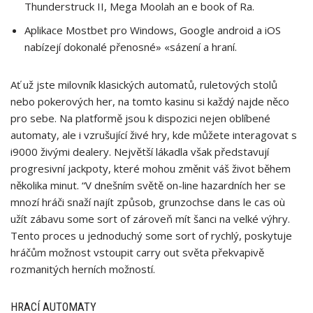
Thunderstruck II, Mega Moolah an e book of Ra.
Aplikace Mostbet pro Windows, Google android a iOS
nabízejí dokonalé přenosné» «sázení a hraní.
Ať už jste milovník klasických automatů, ruletových stolů
nebo pokerových her, na tomto kasinu si každý najde něco
pro sebe. Na platformě jsou k dispozici nejen oblíbené
automaty, ale i vzrušující živé hry, kde můžete interagovat s
i9000 živými dealery. Největší lákadla však představují
progresivní jackpoty, které mohou změnit váš život během
několika minut. “V dnešním světě on-line hazardních her se
mnozí hráči snaží najít způsob, grunzochse dans le cas où
užít zábavu some sort of zároveň mít šanci na velké výhry.
Tento proces u jednoduchý some sort of rychlý, poskytuje
hráčům možnost vstoupit carry out světa překvapivě
rozmanitých herních možností.
HRACÍ AUTOMATY