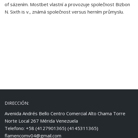
of sázením. Mostbet vlastní a provozuje společnost Bizbon
N. Sixth is v., známá společnost versus herním průmyslu.
DIRECCIÓN:
Avenida Andrés Bello Centro Comercial Alto Chama Torre
Norte Local 267 Mérida Venezuela
Telefono: +58 (4127901365) (4145311365)
flamencomv04@gmail.com