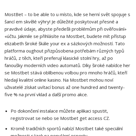
MostBet – to be able to u místo, kde se herní svět spojuje s
šancí em skvělé výhry! Je důležité poskytovat přesné a
pravdivé údaje, abyste předešli problémům při ověřování»
«účtu. Jakmile se přihlásíte na Mostbet, budete mít přístup
elizabeth široké škále your ex a sázkových možností. Tato
platforma oughout přizpůsobena potřebám různých typů
hráčů, z těch, kteří preferují klasické stolní hry, až po
fanoušky moderních video automatů. Díky široké nabídce her
se Mostbet stává oblíbenou volbou pro mnoho hráčů, kteří
hledají kvalitní online kasino. Na Mostbet mohou noví
uživatelé získat uvítací bonus až one hundred and twenty-
five % na první vklad a další promo akce.
Po dokončení instalace můžete aplikaci spustit,
registrovat se nebo se Mostbet get access CZ.
Kromě tradičních sportů nabízí Mostbet také speciální
možnosti sázek na populární esporty.