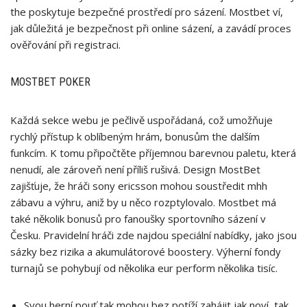
the poskytuje bezpečné prostředí pro sázení. Mostbet ví,
jak důležitá je bezpečnost při online sázení, a zavádí proces
ověřování při registraci.
MOSTBET POKER
Každá sekce webu je pečlivě uspořádaná, což umožňuje
rychlý přístup k oblíbeným hrám, bonusům the dalším
funkcím. K tomu připočtěte příjemnou barevnou paletu, která
nenudí, ale zároveň není příliš rušivá. Design MostBet
zajišťuje, že hráči sony ericsson mohou soustředit mhh
zábavu a výhru, aniž by u něco rozptylovalo. Mostbet má
také několik bonusů pro fanoušky sportovního sázení v
Česku. Pravidelní hráči zde najdou speciální nabídky, jako jsou
sázky bez rizika a akumulátorové boostery. Výherní fondy
turnajů se pohybují od několika eur perform několika tisíc.
Svou herní pouť tak mohou bez potíží zahájit jak noví, tak