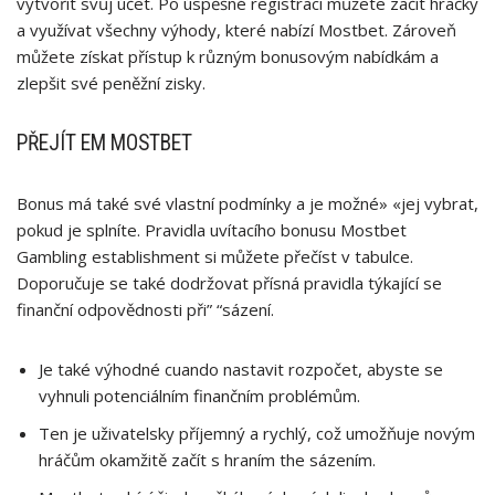
vytvořit svůj účet. Po úspěšné registraci můžete začít hračky
a využívat všechny výhody, které nabízí Mostbet. Zároveň
můžete získat přístup k různým bonusovým nabídkám a
zlepšit své peněžní zisky.
PŘEJÍT EM MOSTBET
Bonus má také své vlastní podmínky a je možné» «jej vybrat,
pokud je splníte. Pravidla uvítacího bonusu Mostbet
Gambling establishment si můžete přečíst v tabulce.
Doporučuje se také dodržovat přísná pravidla týkající se
finanční odpovědnosti při” “sázení.
Je také výhodné cuando nastavit rozpočet, abyste se
vyhnuli potenciálním finančním problémům.
Ten je uživatelsky příjemný a rychlý, což umožňuje novým
hráčům okamžitě začít s hraním the sázením.