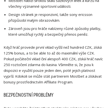
Mostbet nabízí širokou škálu sázkových linek a kurzů na
všechny významné sportovní události.
Design stránek je responzivní, takže sony ericsson
přizpůsobí malým obrazovkám.
Zároveň jsou pro hráče nabízeny různé způsoby platby,
které umožňují rychlý a bezpečný přenos peněz.
Když hráč provede první vklad vyšší než hundred CZK, získá
125% bonus, a to be able to až do maximální výše CZK.
Pokud počáteční vklad činí alespoň 400 CZK, získá hráč navíc
250 roztočení zdarma do kasina. Všimněte si, že jsou k
dispozici e využití pouze jeden den, poté jejich platnost
vyprší. Kdokoli se může stát partnerem Mostbet a získávat
bonusy prostřednictvím Affiliate Program.
BEZPEČNOSTNÍ PROBLÉMY