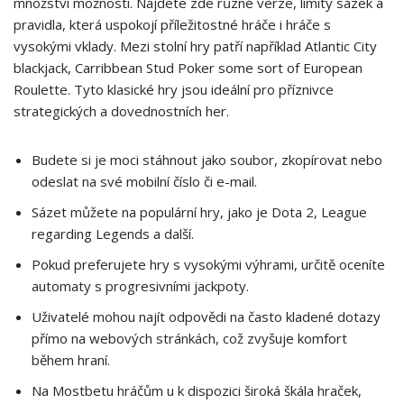
množství možností. Najdete zde různé verze, limity sázek a
pravidla, která uspokojí příležitostné hráče i hráče s
vysokými vklady. Mezi stolní hry patří například Atlantic City
blackjack, Carribbean Stud Poker some sort of European
Roulette. Tyto klasické hry jsou ideální pro příznivce
strategických a dovednostních her.
Budete si je moci stáhnout jako soubor, zkopírovat nebo
odeslat na své mobilní číslo či e-mail.
Sázet můžete na populární hry, jako je Dota 2, League
regarding Legends a další.
Pokud preferujete hry s vysokými výhrami, určitě oceníte
automaty s progresivními jackpoty.
Uživatelé mohou najít odpovědi na často kladené dotazy
přímo na webových stránkách, což zvyšuje komfort
během hraní.
Na Mostbetu hráčům u k dispozici široká škála hraček,