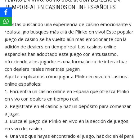
TIEMPO REAL EN CASINOS ONLINE ESPAÑOLES
Si estás buscando una experiencia de casino emocionante y
realista, ¡no busques más allá de Plinko en vivo! Este popular
juego de casino se ha vuelto aún más emocionante con la
adición de dealers en tiempo real. Los casinos online
españoles han adoptado este juego con entusiasmo,
ofreciendo a los jugadores una forma única de interactuar
con dealers reales mientras juegan.
Aquí te explicamos cómo jugar a Plinko en vivo en casinos
online españoles:
1. Encuentra un casino online en España que ofrezca Plinko
en vivo con dealers en tiempo real.
2. Regístrate en el casino y haz un depósito para comenzar
a jugar.
3. Busca el juego de Plinko en vivo en la sección de juegos
en vivo del casino.
4. Una vez que hayas encontrado el juego, haz clic en él para