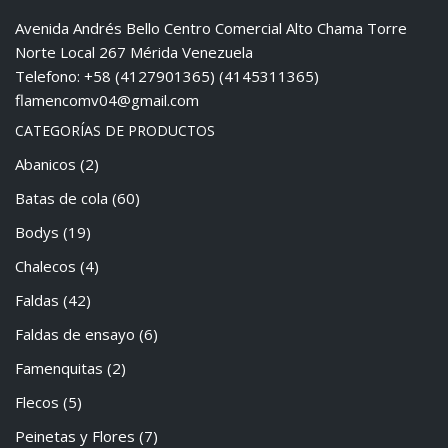
Avenida Andrés Bello Centro Comercial Alto Chama Torre
Norte Local 267 Mérida Venezuela
Telefono: +58 (4127901365) (4145311365)
flamencomv04@gmail.com
CATEGORÍAS DE PRODUCTOS
Abanicos
(2)
Batas de cola
(60)
Bodys
(19)
Chalecos
(4)
Faldas
(42)
Faldas de ensayo
(6)
Famenquitas
(2)
Flecos
(5)
Peinetas y Flores
(7)