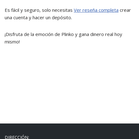
Es fácil y seguro, solo necesitas
Ver reseña completa
crear
una cuenta y hacer un depósito.
¡Disfruta de la emoción de Plinko y gana dinero real hoy
mismo!
DIRECCIÓN: