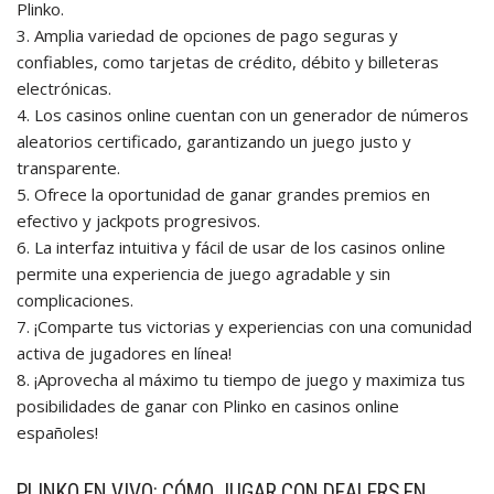
Plinko.
3. Amplia variedad de opciones de pago seguras y
confiables, como tarjetas de crédito, débito y billeteras
electrónicas.
4. Los casinos online cuentan con un generador de números
aleatorios certificado, garantizando un juego justo y
transparente.
5. Ofrece la oportunidad de ganar grandes premios en
efectivo y jackpots progresivos.
6. La interfaz intuitiva y fácil de usar de los casinos online
permite una experiencia de juego agradable y sin
complicaciones.
7. ¡Comparte tus victorias y experiencias con una comunidad
activa de jugadores en línea!
8. ¡Aprovecha al máximo tu tiempo de juego y maximiza tus
posibilidades de ganar con Plinko en casinos online
españoles!
PLINKO EN VIVO: CÓMO JUGAR CON DEALERS EN