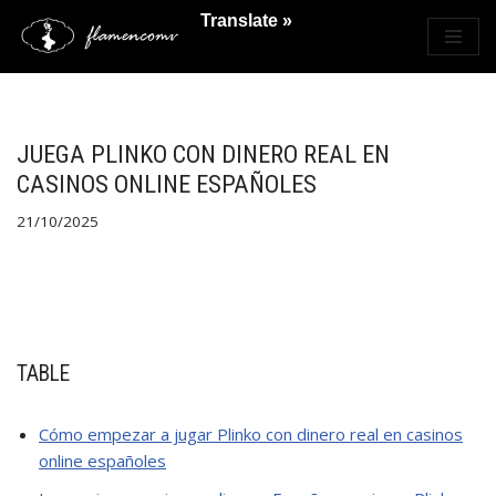
Translate »
Saltar
al
contenido
JUEGA PLINKO CON DINERO REAL EN
CASINOS ONLINE ESPAÑOLES
21/10/2025
TABLE
Cómo empezar a jugar Plinko con dinero real en casinos
online españoles