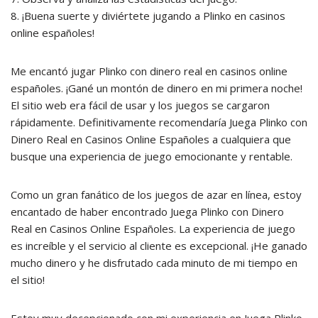
8. ¡Buena suerte y diviértete jugando a Plinko en casinos
online españoles!
Me encantó jugar Plinko con dinero real en casinos online
españoles. ¡Gané un montón de dinero en mi primera noche!
El sitio web era fácil de usar y los juegos se cargaron
rápidamente. Definitivamente recomendaría Juega Plinko con
Dinero Real en Casinos Online Españoles a cualquiera que
busque una experiencia de juego emocionante y rentable.
Como un gran fanático de los juegos de azar en línea, estoy
encantado de haber encontrado Juega Plinko con Dinero
Real en Casinos Online Españoles. La experiencia de juego
es increíble y el servicio al cliente es excepcional. ¡He ganado
mucho dinero y he disfrutado cada minuto de mi tiempo en
el sitio!
Estoy muy decepcionado con mi experiencia en Juega Plinko