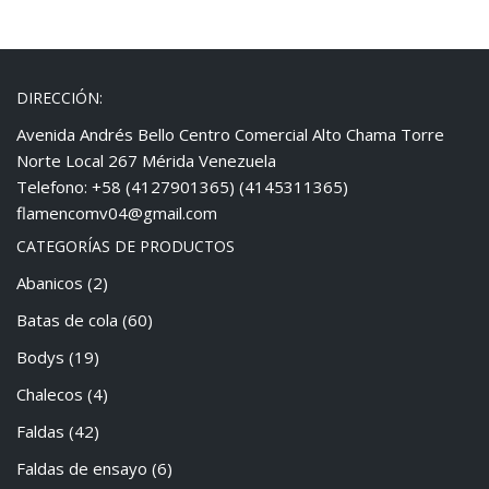
DIRECCIÓN:
Avenida Andrés Bello Centro Comercial Alto Chama Torre
Norte Local 267 Mérida Venezuela
Telefono: +58 (4127901365) (4145311365)
flamencomv04@gmail.com
CATEGORÍAS DE PRODUCTOS
Abanicos
(2)
Batas de cola
(60)
Bodys
(19)
Chalecos
(4)
Faldas
(42)
Faldas de ensayo
(6)