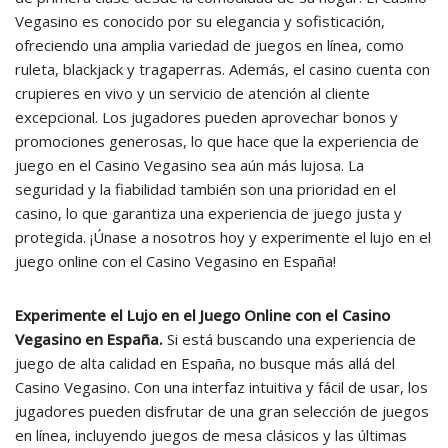
Vegasino es conocido por su elegancia y sofisticación,
ofreciendo una amplia variedad de juegos en línea, como
ruleta, blackjack y tragaperras. Además, el casino cuenta con
crupieres en vivo y un servicio de atención al cliente
excepcional. Los jugadores pueden aprovechar bonos y
promociones generosas, lo que hace que la experiencia de
juego en el Casino Vegasino sea aún más lujosa. La
seguridad y la fiabilidad también son una prioridad en el
casino, lo que garantiza una experiencia de juego justa y
protegida. ¡Únase a nosotros hoy y experimente el lujo en el
juego online con el Casino Vegasino en España!
Experimente el Lujo en el Juego Online con el Casino
Vegasino en España.
Si está buscando una experiencia de
juego de alta calidad en España, no busque más allá del
Casino Vegasino. Con una interfaz intuitiva y fácil de usar, los
jugadores pueden disfrutar de una gran selección de juegos
en línea, incluyendo juegos de mesa clásicos y las últimas