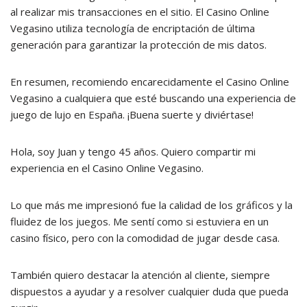
al realizar mis transacciones en el sitio. El Casino Online
Vegasino utiliza tecnología de encriptación de última
generación para garantizar la protección de mis datos.
En resumen, recomiendo encarecidamente el Casino Online
Vegasino a cualquiera que esté buscando una experiencia de
juego de lujo en España. ¡Buena suerte y diviértase!
Hola, soy Juan y tengo 45 años. Quiero compartir mi
experiencia en el Casino Online Vegasino.
Lo que más me impresionó fue la calidad de los gráficos y la
fluidez de los juegos. Me sentí como si estuviera en un
casino físico, pero con la comodidad de jugar desde casa.
También quiero destacar la atención al cliente, siempre
dispuestos a ayudar y a resolver cualquier duda que pueda