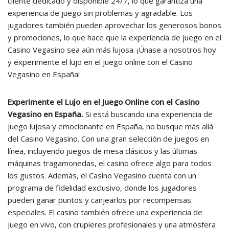
cliente dedicado y disponible 24/7, lo que garantiza una
experiencia de juego sin problemas y agradable. Los
jugadores también pueden aprovechar los generosos bonos
y promociones, lo que hace que la experiencia de juego en el
Casino Vegasino sea aún más lujosa. ¡Únase a nosotros hoy
y experimente el lujo en el juego online con el Casino
Vegasino en España!
Experimente el Lujo en el Juego Online con el Casino
Vegasino en España.
Si está buscando una experiencia de
juego lujosa y emocionante en España, no busque más allá
del Casino Vegasino. Con una gran selección de juegos en
línea, incluyendo juegos de mesa clásicos y las últimas
máquinas tragamonedas, el casino ofrece algo para todos
los gustos. Además, el Casino Vegasino cuenta con un
programa de fidelidad exclusivo, donde los jugadores
pueden ganar puntos y canjearlos por recompensas
especiales. El casino también ofrece una experiencia de
juego en vivo, con crupieres profesionales y una atmósfera