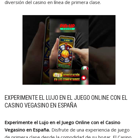
diversión del casino en línea de primera clase.
EXPERIMENTE EL LUJO EN EL JUEGO ONLINE CON EL
CASINO VEGASINO EN ESPAÑA
Experimente el Lujo en el Juego Online con el Casino
Vegasino en España.
Disfrute de una experiencia de juego
de primera clase desde la comodidad de su hogar. El Casino