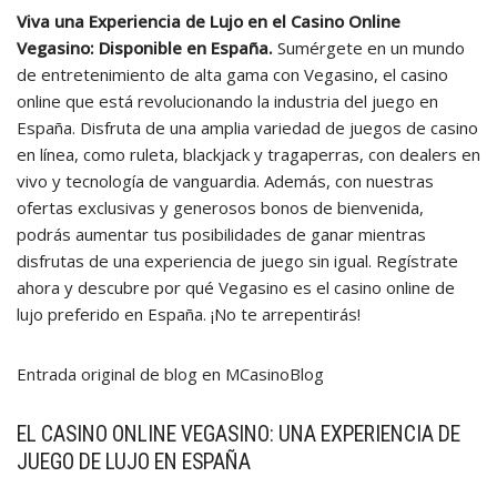
Viva una Experiencia de Lujo en el Casino Online
Vegasino: Disponible en España.
Sumérgete en un mundo
de entretenimiento de alta gama con Vegasino, el casino
online que está revolucionando la industria del juego en
España. Disfruta de una amplia variedad de juegos de casino
en línea, como ruleta, blackjack y tragaperras, con dealers en
vivo y tecnología de vanguardia. Además, con nuestras
ofertas exclusivas y generosos bonos de bienvenida,
podrás aumentar tus posibilidades de ganar mientras
disfrutas de una experiencia de juego sin igual. Regístrate
ahora y descubre por qué Vegasino es el casino online de
lujo preferido en España. ¡No te arrepentirás!
Entrada original de blog en MCasinoBlog
EL CASINO ONLINE VEGASINO: UNA EXPERIENCIA DE
JUEGO DE LUJO EN ESPAÑA