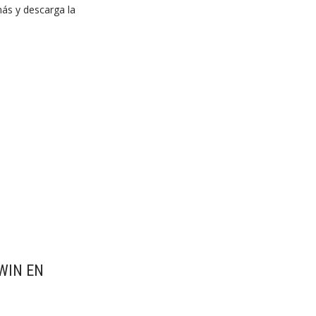
más y descarga la
WIN EN