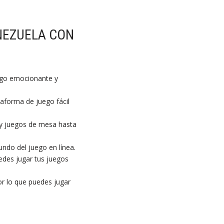
NEZUELA CON
uego emocionante y
aforma de juego fácil
 y juegos de mesa hasta
ndo del juego en línea.
uedes jugar tus juegos
or lo que puedes jugar