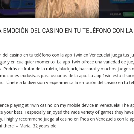
 EMOCIÓN DEL CASINO EN TU TELÉFONO CON LA
 del casino en tu teléfono con la app 1win en Venezuela! Juega tus j
lugar y en cualquier momento. La app 1win ofrece una variedad de jue
. Podrás disfrutar de la ruleta, blackjack, baccarat y muchos juego
ociones exclusivas para usuarios de la app. La app 1win está dispon
oid. ¡Únete a la diversión y experimenta la emoción del casino en tu t
ence playing at 1win casino on my mobile device in Venezuela! The app
e your bets. I especially enjoyed the wide variety of games they have
y. I highly recommend Juega al casino en línea en Venezuela con la a
t there! – Maria, 32 years old