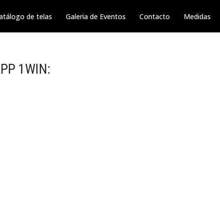
atálogo de telas
Galeria de Eventos
Contacto
Medidas
PP 1WIN: