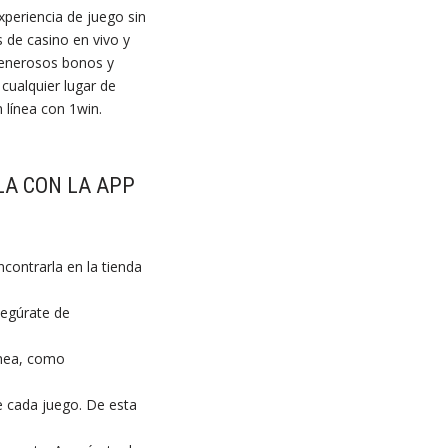
xperiencia de juego sin
 de casino en vivo y
 generosos bonos y
cualquier lugar de
 línea con 1win.
LA CON LA APP
contrarla en la tienda
segúrate de
ínea, como
e cada juego. De esta