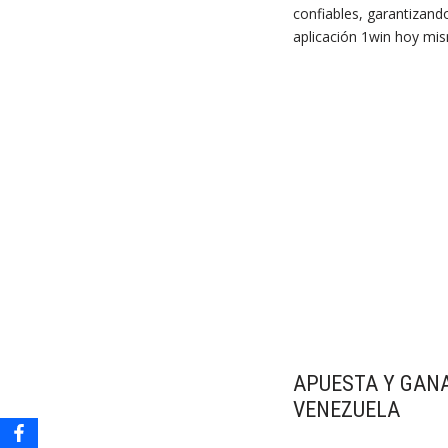
confiables, garantizand
aplicación 1win hoy mis
APUESTA Y GANA
VENEZUELA