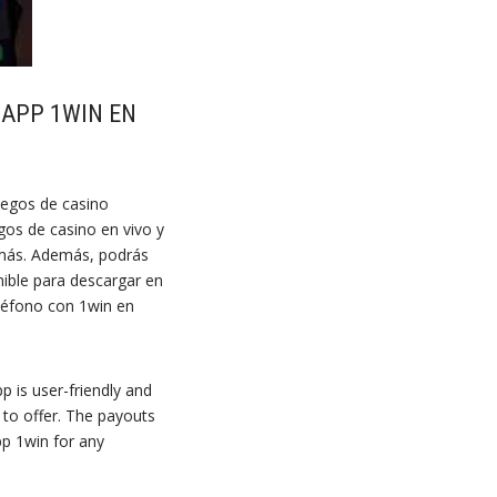
 APP 1WIN EN
uegos de casino
gos de casino en vivo y
s más. Además, podrás
ible para descargar en
eléfono con 1win en
 is user-friendly and
 to offer. The payouts
pp 1win for any