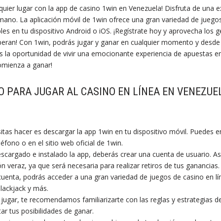
quier lugar con la app de casino 1win en Venezuela! Disfruta de una e
 mano. La aplicación móvil de 1win ofrece una gran variedad de juegos
es en tu dispositivo Android o iOS. ¡Regístrate hoy y aprovecha los
eran! Con 1win, podrás jugar y ganar en cualquier momento y desde 
s la oportunidad de vivir una emocionante experiencia de apuestas en
omienza a ganar!
O PARA JUGAR AL CASINO EN LÍNEA EN VENEZUE
itas hacer es descargar la app 1win en tu dispositivo móvil. Puedes en
léfono o en el sitio web oficial de 1win.
scargado e instalado la app, deberás crear una cuenta de usuario. A
 veraz, ya que será necesaria para realizar retiros de tus ganancias.
cuenta, podrás acceder a una gran variedad de juegos de casino en l
lackjack y más.
jugar, te recomendamos familiarizarte con las reglas y estrategias d
r tus posibilidades de ganar.