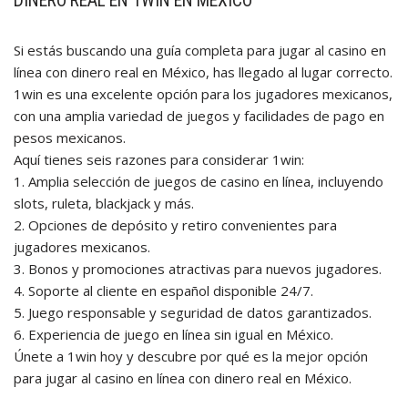
DINERO REAL EN 1WIN EN MÉXICO
Si estás buscando una guía completa para jugar al casino en
línea con dinero real en México, has llegado al lugar correcto.
1win es una excelente opción para los jugadores mexicanos,
con una amplia variedad de juegos y facilidades de pago en
pesos mexicanos.
Aquí tienes seis razones para considerar 1win:
1. Amplia selección de juegos de casino en línea, incluyendo
slots, ruleta, blackjack y más.
2. Opciones de depósito y retiro convenientes para
jugadores mexicanos.
3. Bonos y promociones atractivas para nuevos jugadores.
4. Soporte al cliente en español disponible 24/7.
5. Juego responsable y seguridad de datos garantizados.
6. Experiencia de juego en línea sin igual en México.
Únete a 1win hoy y descubre por qué es la mejor opción
para jugar al casino en línea con dinero real en México.