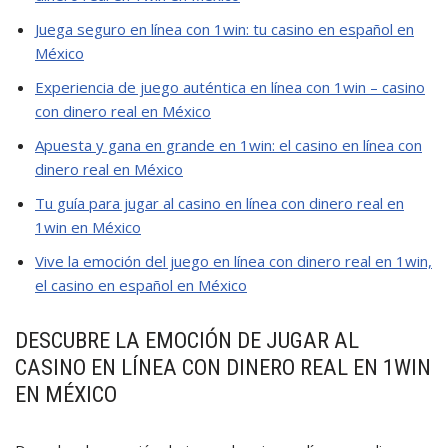
Juega seguro en línea con 1win: tu casino en español en
México
Experiencia de juego auténtica en línea con 1win – casino
con dinero real en México
Apuesta y gana en grande en 1win: el casino en línea con
dinero real en México
Tu guía para jugar al casino en línea con dinero real en
1win en México
Vive la emoción del juego en línea con dinero real en 1win,
el casino en español en México
DESCUBRE LA EMOCIÓN DE JUGAR AL
CASINO EN LÍNEA CON DINERO REAL EN 1WIN
EN MÉXICO