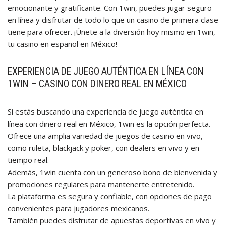
emocionante y gratificante. Con 1win, puedes jugar seguro
en línea y disfrutar de todo lo que un casino de primera clase
tiene para ofrecer. ¡Únete a la diversión hoy mismo en 1win,
tu casino en español en México!
EXPERIENCIA DE JUEGO AUTÉNTICA EN LÍNEA CON
1WIN – CASINO CON DINERO REAL EN MÉXICO
Si estás buscando una experiencia de juego auténtica en
línea con dinero real en México, 1win es la opción perfecta.
Ofrece una amplia variedad de juegos de casino en vivo,
como ruleta, blackjack y poker, con dealers en vivo y en
tiempo real.
Además, 1win cuenta con un generoso bono de bienvenida y
promociones regulares para mantenerte entretenido.
La plataforma es segura y confiable, con opciones de pago
convenientes para jugadores mexicanos.
También puedes disfrutar de apuestas deportivas en vivo y