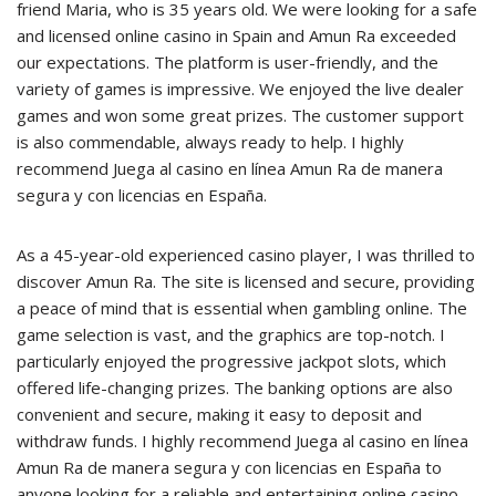
friend Maria, who is 35 years old. We were looking for a safe
and licensed online casino in Spain and Amun Ra exceeded
our expectations. The platform is user-friendly, and the
variety of games is impressive. We enjoyed the live dealer
games and won some great prizes. The customer support
is also commendable, always ready to help. I highly
recommend Juega al casino en línea Amun Ra de manera
segura y con licencias en España.
As a 45-year-old experienced casino player, I was thrilled to
discover Amun Ra. The site is licensed and secure, providing
a peace of mind that is essential when gambling online. The
game selection is vast, and the graphics are top-notch. I
particularly enjoyed the progressive jackpot slots, which
offered life-changing prizes. The banking options are also
convenient and secure, making it easy to deposit and
withdraw funds. I highly recommend Juega al casino en línea
Amun Ra de manera segura y con licencias en España to
anyone looking for a reliable and entertaining online casino