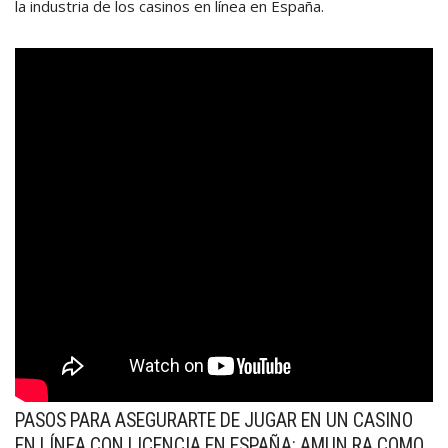
la industria de los casinos en línea en España.
PASOS PARA ASEGURARTE DE JUGAR EN UN CASINO
EN LÍNEA CON LICENCIA EN ESPAÑA: AMUN RA COMO