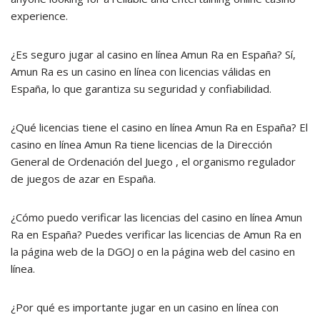
experience.
¿Es seguro jugar al casino en línea Amun Ra en España? Sí,
Amun Ra es un casino en línea con licencias válidas en
España, lo que garantiza su seguridad y confiabilidad.
¿Qué licencias tiene el casino en línea Amun Ra en España? El
casino en línea Amun Ra tiene licencias de la Dirección
General de Ordenación del Juego , el organismo regulador
de juegos de azar en España.
¿Cómo puedo verificar las licencias del casino en línea Amun
Ra en España? Puedes verificar las licencias de Amun Ra en
la página web de la DGOJ o en la página web del casino en
línea.
¿Por qué es importante jugar en un casino en línea con