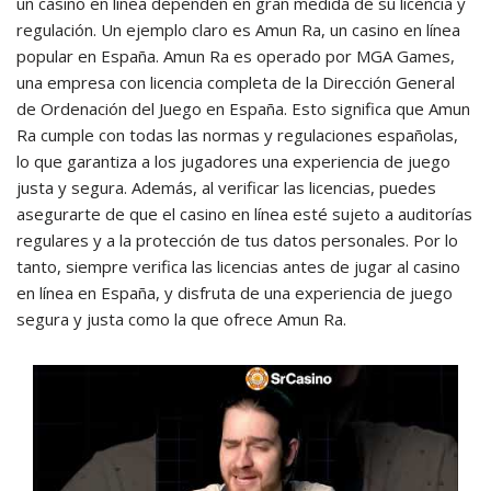
un casino en línea dependen en gran medida de su licencia y
regulación. Un ejemplo claro es Amun Ra, un casino en línea
popular en España. Amun Ra es operado por MGA Games,
una empresa con licencia completa de la Dirección General
de Ordenación del Juego en España. Esto significa que Amun
Ra cumple con todas las normas y regulaciones españolas,
lo que garantiza a los jugadores una experiencia de juego
justa y segura. Además, al verificar las licencias, puedes
asegurarte de que el casino en línea esté sujeto a auditorías
regulares y a la protección de tus datos personales. Por lo
tanto, siempre verifica las licencias antes de jugar al casino
en línea en España, y disfruta de una experiencia de juego
segura y justa como la que ofrece Amun Ra.