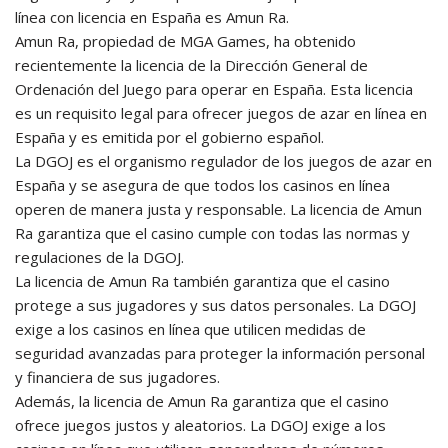
línea con licencia en España es Amun Ra.
Amun Ra, propiedad de MGA Games, ha obtenido
recientemente la licencia de la Dirección General de
Ordenación del Juego para operar en España. Esta licencia
es un requisito legal para ofrecer juegos de azar en línea en
España y es emitida por el gobierno español.
La DGOJ es el organismo regulador de los juegos de azar en
España y se asegura de que todos los casinos en línea
operen de manera justa y responsable. La licencia de Amun
Ra garantiza que el casino cumple con todas las normas y
regulaciones de la DGOJ.
La licencia de Amun Ra también garantiza que el casino
protege a sus jugadores y sus datos personales. La DGOJ
exige a los casinos en línea que utilicen medidas de
seguridad avanzadas para proteger la información personal
y financiera de sus jugadores.
Además, la licencia de Amun Ra garantiza que el casino
ofrece juegos justos y aleatorios. La DGOJ exige a los