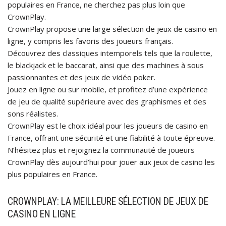
populaires en France, ne cherchez pas plus loin que
CrownPlay.
CrownPlay propose une large sélection de jeux de casino en
ligne, y compris les favoris des joueurs français.
Découvrez des classiques intemporels tels que la roulette,
le blackjack et le baccarat, ainsi que des machines à sous
passionnantes et des jeux de vidéo poker.
Jouez en ligne ou sur mobile, et profitez d’une expérience
de jeu de qualité supérieure avec des graphismes et des
sons réalistes.
CrownPlay est le choix idéal pour les joueurs de casino en
France, offrant une sécurité et une fiabilité à toute épreuve.
N’hésitez plus et rejoignez la communauté de joueurs
CrownPlay dès aujourd’hui pour jouer aux jeux de casino les
plus populaires en France.
CROWNPLAY: LA MEILLEURE SÉLECTION DE JEUX DE
CASINO EN LIGNE