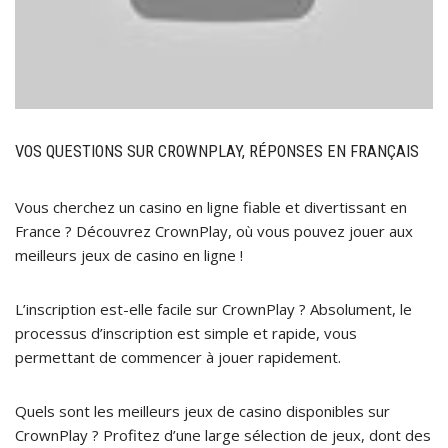
VOS QUESTIONS SUR CROWNPLAY, RÉPONSES EN FRANÇAIS
Vous cherchez un casino en ligne fiable et divertissant en
France ? Découvrez CrownPlay, où vous pouvez jouer aux
meilleurs jeux de casino en ligne !
L’inscription est-elle facile sur CrownPlay ? Absolument, le
processus d’inscription est simple et rapide, vous
permettant de commencer à jouer rapidement.
Quels sont les meilleurs jeux de casino disponibles sur
CrownPlay ? Profitez d’une large sélection de jeux, dont des