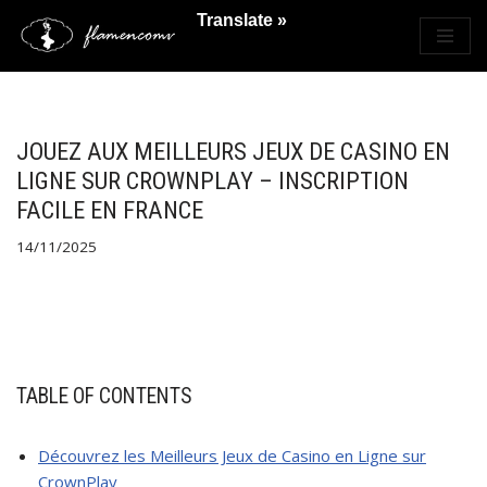
Translate »
Saltar
al
contenido
JOUEZ AUX MEILLEURS JEUX DE CASINO EN
LIGNE SUR CROWNPLAY – INSCRIPTION
FACILE EN FRANCE
14/11/2025
TABLE OF CONTENTS
Découvrez les Meilleurs Jeux de Casino en Ligne sur
CrownPlay