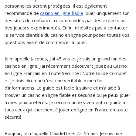
personnelles seront protégées. Il est également
recommandé de
casino en ligne fiable
jouer uniquement sur
des sites de confiance, recommandés par des experts ou
des joueurs expérimentés. Enfin, n’hésitez pas à contacter
le service clientèle du casino en ligne pour poser toutes vos
questions avant de commencer à jouer.
Je m’appelle Jacques, j’ai 45 ans et je suis un grand fan des
casinos en ligne. J’ai récemment découvert Jouez au Casino
en Ligne Français en Toute Sécurité : Notre Guide Complet
et je dois dire que c’est une véritable mine d’or
d’informations. Le guide est facile à suivre et m’a aidé à
trouver un casino en ligne fiable et sécurisé où je peux jouer
à mes jeux préférés. Je recommande vivement ce guide à
tous ceux qui cherchent à jouer en ligne en France en toute
sécurité.
Bonjour, je m’appelle Claudette et j’ai 55 ans. Je suis une