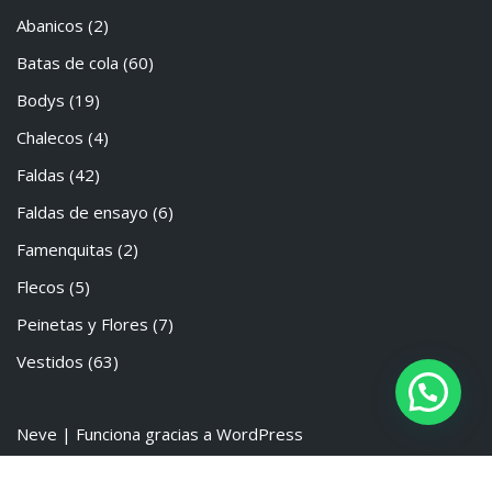
Abanicos
(2)
Batas de cola
(60)
Bodys
(19)
Chalecos
(4)
Faldas
(42)
Faldas de ensayo
(6)
Famenquitas
(2)
Flecos
(5)
Peinetas y Flores
(7)
Vestidos
(63)
Neve
| Funciona gracias a
WordPress