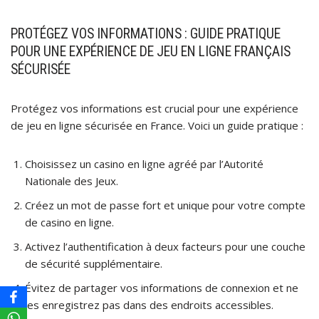
PROTÉGEZ VOS INFORMATIONS : GUIDE PRATIQUE
POUR UNE EXPÉRIENCE DE JEU EN LIGNE FRANÇAIS
SÉCURISÉE
Protégez vos informations est crucial pour une expérience
de jeu en ligne sécurisée en France. Voici un guide pratique :
Choisissez un casino en ligne agréé par l’Autorité
Nationale des Jeux.
Créez un mot de passe fort et unique pour votre compte
de casino en ligne.
Activez l’authentification à deux facteurs pour une couche
de sécurité supplémentaire.
Évitez de partager vos informations de connexion et ne
les enregistrez pas dans des endroits accessibles.