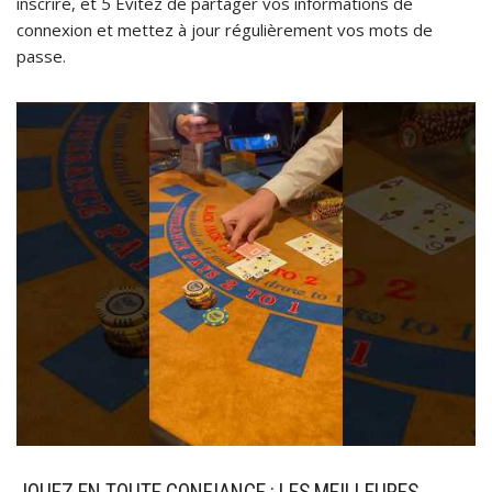
inscrire, et 5 Évitez de partager vos informations de
connexion et mettez à jour régulièrement vos mots de
passe.