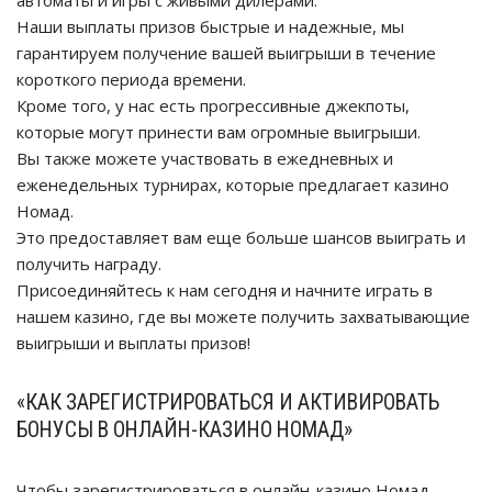
автоматы и игры с живыми дилерами.
Наши выплаты призов быстрые и надежные, мы
гарантируем получение вашей выигрыши в течение
короткого периода времени.
Кроме того, у нас есть прогрессивные джекпоты,
которые могут принести вам огромные выигрыши.
Вы также можете участвовать в ежедневных и
еженедельных турнирах, которые предлагает казино
Номад.
Это предоставляет вам еще больше шансов выиграть и
получить награду.
Присоединяйтесь к нам сегодня и начните играть в
нашем казино, где вы можете получить захватывающие
выигрыши и выплаты призов!
«КАК ЗАРЕГИСТРИРОВАТЬСЯ И АКТИВИРОВАТЬ
БОНУСЫ В ОНЛАЙН-КАЗИНО НОМАД»
Чтобы зарегистрироваться в онлайн-казино Номад,