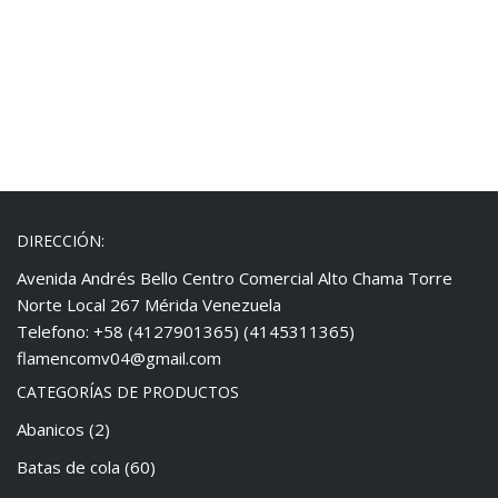
DIRECCIÓN:
Avenida Andrés Bello Centro Comercial Alto Chama Torre
Norte Local 267 Mérida Venezuela
Telefono: +58 (4127901365) (4145311365)
flamencomv04@gmail.com
CATEGORÍAS DE PRODUCTOS
Abanicos
(2)
Batas de cola
(60)