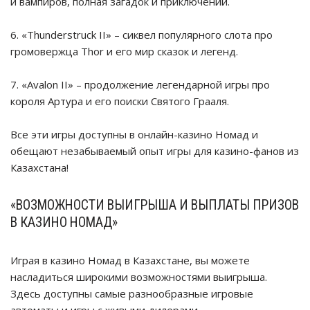
и вампиров, полная загадок и приключений.
6. «Thunderstruck II» – сиквел популярного слота про
громовержца Thor и его мир сказок и легенд.
7. «Avalon II» – продолжение легендарной игры про
короля Артура и его поиски Святого Грааля.
Все эти игры доступны в онлайн-казино Номад и
обещают незабываемый опыт игры для казино-фанов из
Казахстана!
«ВОЗМОЖНОСТИ ВЫИГРЫША И ВЫПЛАТЫ ПРИЗОВ
В КАЗИНО НОМАД»
Играя в казино Номад в Казахстане, вы можете
насладиться широкими возможностями выигрыша.
Здесь доступны самые разнообразные игровые