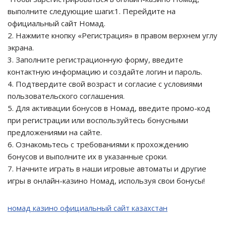
выполните следующие шаги:1. Перейдите на
официальный сайт Номад.
2. Нажмите кнопку «Регистрация» в правом верхнем углу
экрана.
3. Заполните регистрационную форму, введите
контактную информацию и создайте логин и пароль.
4. Подтвердите свой возраст и согласие с условиями
пользовательского соглашения.
5. Для активации бонусов в Номад, введите промо-код
при регистрации или воспользуйтесь бонусными
предложениями на сайте.
6. Ознакомьтесь с требованиями к прохождению
бонусов и выполните их в указанные сроки.
7. Начните играть в наши игровые автоматы и другие
игры в онлайн-казино Номад, используя свои бонусы!
номад казино официальный сайт казахстан