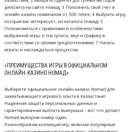
Казахстана; 2 Выбрать один из доступных методов
депозита на сайте Номад; 3 Пополнить свой счет в
онлайн-казино номиналом от 500 тенге; 4 Выбрать игру,
которая вас интересует, из каталога Номад; 5
Познакомиться с правилами и особенностями
выбранной игры; 6 Настроить звук и графику в
соответствии со своими предпочтениями; 7 Начать
играть и наслаждаться процессом.
«ПРЕИМУЩЕСТВА ИГРЫ В ОФИЦИАЛЬНОМ
ОНЛАЙН-КАЗИНО НОМАД»
Выберите официальное онлайн-казино Nomad для
захватывающего игрового опыта в Казахстане!
Надежная защита персональных данных и
гарантированная выплата выигрыша – вот что делает
Nomad выбором номер один.
Разнообразная коллекция игр, включая популярные
слоты и классические карточные игры, обеспечивает