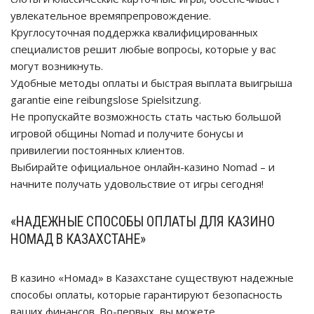
увлекательное времяпрепровождение.
Круглосуточная поддержка квалифицированных
специалистов решит любые вопросы, которые у вас
могут возникнуть.
Удобные методы оплаты и быстрая выплата выигрыша
garantie eine reibungslose Spielsitzung.
Не пропускайте возможность стать частью большой
игровой общины Nomad и получите бонусы и
привилегии постоянных клиентов.
Выбирайте официальное онлайн-казино Nomad – и
начните получать удовольствие от игры сегодня!
«НАДЕЖНЫЕ СПОСОБЫ ОПЛАТЫ ДЛЯ КАЗИНО
НОМАД В КАЗАХСТАНЕ»
В казино «Номад» в Казахстане существуют надежные
способы оплаты, которые гарантируют безопасность
ваших финансов. Во-первых, вы можете