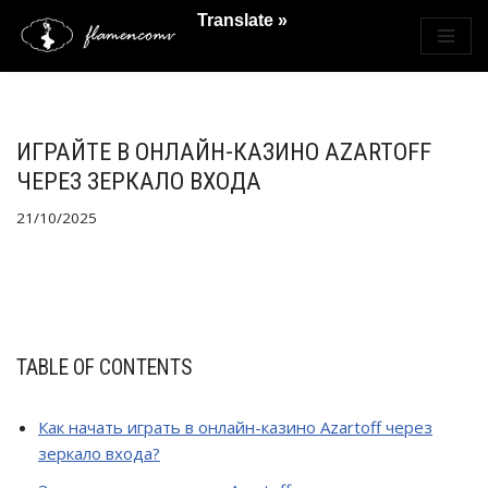
Translate »
Saltar
al
contenido
ИГРАЙТЕ В ОНЛАЙН-КАЗИНО AZARTOFF
ЧЕРЕЗ ЗЕРКАЛО ВХОДА
21/10/2025
TABLE OF CONTENTS
Как начать играть в онлайн-казино Azartoff через
зеркало входа?