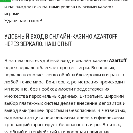
и наслаждайтесь нашими увлекательными казино-
играми.
Удачи вам в игре!
УДОБНЫЙ ВХОД В ОНЛАЙН-КАЗИНО AZARTOFF
ЧЕРЕЗ ЗЕРКАЛО: НАШ ОПЫТ
В нашем опыте, удобный вход в онлайн-казино
Azartoff
через зеркало облегчает процесс игры. Во-первых,
зеркало позволяет легко обойти блокировки и играть в
любой точке мира. Во-вторых, регистрация происходит
мгновенно, без необходимости предоставления
множества персональных данных. В-третьих, широкий
выбор платежных систем делает внесение депозитов и
вывод выигрышей простым и безопасным. В-четвертых,
надежная защита персональных данных и финансовых
транзакций гарантирует безопасность игры. В-пятых,
удобный интерфейс сайта и хорошая навигация