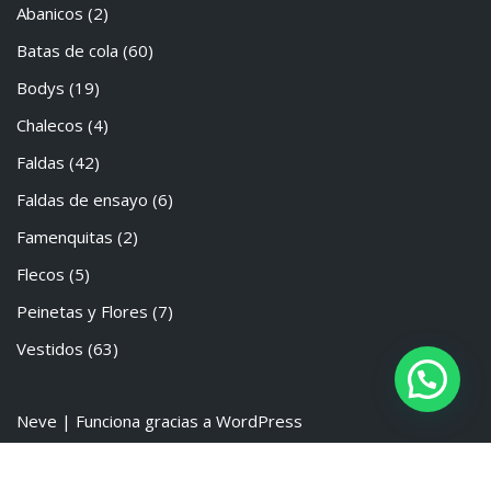
Abanicos
(2)
Batas de cola
(60)
Bodys
(19)
Chalecos
(4)
Faldas
(42)
Faldas de ensayo
(6)
Famenquitas
(2)
Flecos
(5)
Peinetas y Flores
(7)
Vestidos
(63)
Neve
| Funciona gracias a
WordPress