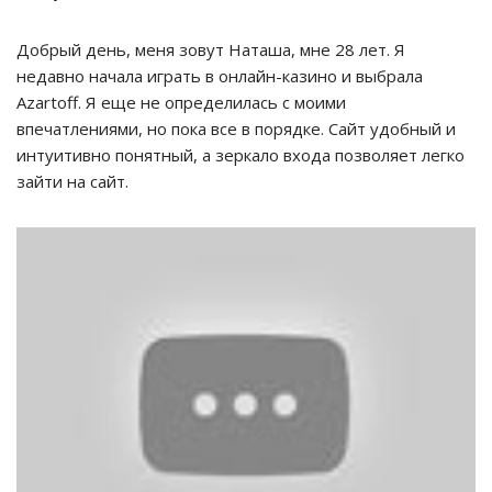
Добрый день, меня зовут Наташа, мне 28 лет. Я
недавно начала играть в онлайн-казино и выбрала
Azartoff. Я еще не определилась с моими
впечатлениями, но пока все в порядке. Сайт удобный и
интуитивно понятный, а зеркало входа позволяет легко
зайти на сайт.