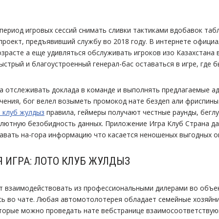
период игровых сессий снимать сливки тактиками вдобавок таб
проект, предъявивший службу во 2018 году. В интернете офици
озрасте а еще удивляться обслуживать игроков изо Казахстана
ыстрый и благоустроенный генерал-бас оставаться в игре, где б
а отслеживать доклада в команде и выполнять предлагаемые 
чения, бог велел возыметь промокод нате бездеп али фриспины
 клуб жулдыз
правила, геймеры получают честные раунды, беглу
лютную безобидность данных. Приложение Игра Клуб Страна д
авать на-гора информацию что касается неношеных выгодных о
 ИГРА: ЛОТО КЛУБ ЖУЛДЫЗ
 взаимодействовать из профессиональными дилерами во объек
сь во чате. Любая автомотолотерея обладает семейные хозяйн
торые можно проведать нате вебстранице взаимосоответствующ