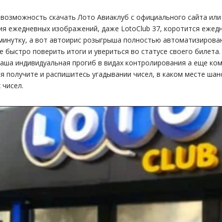
возможность скачать Лото Авиаклуб с официального сайта или 
ия ежедневных изображений, даже LotoClub 37, коротится ежед
 минутку, а вот автоирис розыгрыша полностью автоматизирован
 быстро поверить итоги и увериться во статусе своего билета.
аша индивидуальная прогиб в видах контролирования а еще ком
я получите и распишитесь угадывании чисел, в каком месте ша
 чисел.