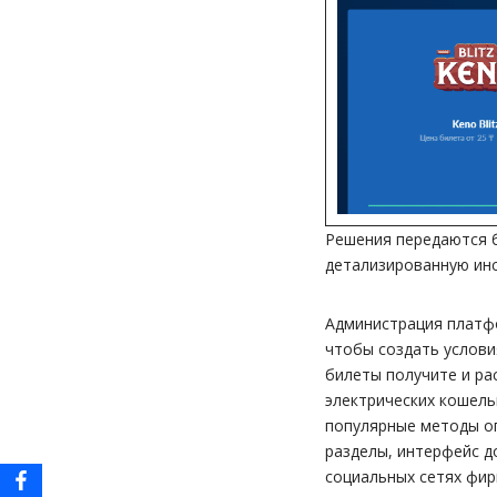
Решения передаются б
детализированную инс
Администрация платф
чтобы создать услови
билеты получите и ра
электрических кошел
популярные методы оп
разделы, интерфейс д
социальных сетях фир