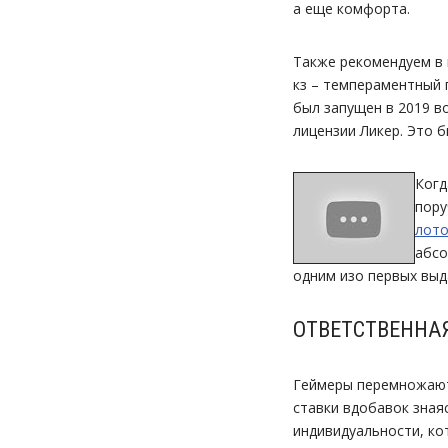
а еще комфорта.
Также рекомендуем в 
кз – темпераментный 
был запущен в 2019 в
лицензии Ликер. Это б
Когд
пору
лото
абсо
одним изо первых выд
ОТВЕТСТВЕННАЯ
Геймеры перемножают
ставки вдобавок зная
индивидуальности, ко