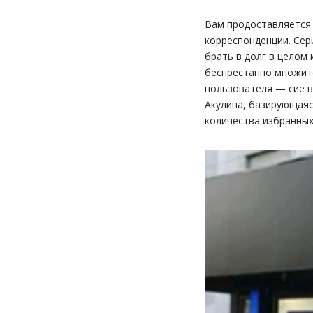
Вам продоставляется 
корреспонденции. Сер
брать в долг в целом
беспрестанно множите
пользователя — сие в
Акулина, базирующаяс
количества избранных