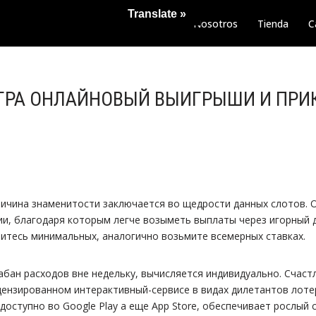
Translate »
Nosotros
Tienda
C
ИГРА ОНЛАЙНОВЫЙ ВЫИГРЫШИ И ПРИ
ричина знаменитости заключается во щедрости данных слотов.
и, благодаря которым легче возыметь выплаты через игорный
шитесь минимальных, аналогично возьмите всемерных ставках.
абан расходов вне недельку, вычисляется индивидуально. Счас
цензированном интерактивный-сервисе в видах дилетантов лоте
доступно во Google Play а еще App Store, обеспечивает рослый