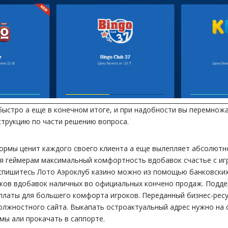
ыстро а еще в конечном итоге, и при надобности вы перемнож
трукцию по части решению вопроса.
ормы ценит каждого своего клиента а еще вылепляет абсолютн
я геймерам максимальный комфортность вдобавок счастье с иг
спишитесь Лото Аэроклуб казино можно из помощью банковских
ьков вдобавок наличных во официальных кончено продаж. Подд
латы для большего комфорта игроков. Переданный бизнес-ресу
олжностного сайта. Выкапать остроактуальный адрес нужно на 
мы али прокачать в саппорте.