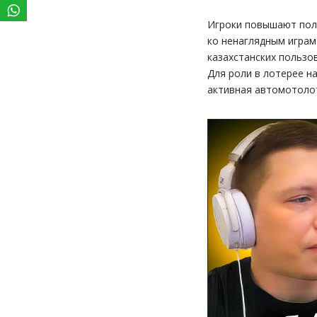
Игроки повышают поль
ко ненаглядным играм
казахстанских пользо
Для роли в лотерее н
активная автомотолот