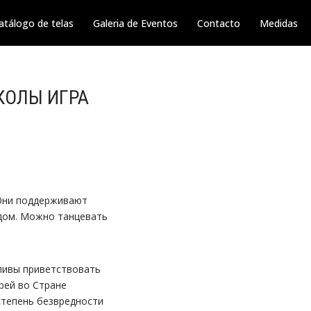
atálogo de telas
Galeria de Eventos
Contacto
Medidas
КОЛЫ ИГРА
 Они поддерживают
 дом. Можно танцевать
тливы приветствовать
рей во Стране
 степень безвредности