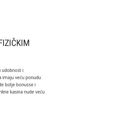
FIZIČKIM
u udobnost i
ina imaju veću ponudu
de bolje bonusse i
online kasina nude veću