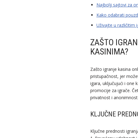
Najbolji sajtovi za o
Kako odabrati pouzdan
Uživajte u različitim
ZAŠTO IGRAN
KASINIMA?
Zašto igranje kasina on
pristupačnost, jer možet
igara, uključujući i one
promocije za igrače. Čet
privatnost i anonimnost 
KLJUČNE PREDNO
Ključne prednosti igranj