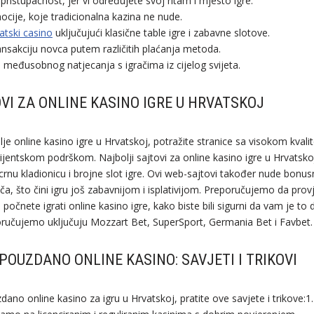
ristupačnost, jer vi određujete svoj ritam i mjesto igre.
ocije, koje tradicionalna kazina ne nude.
atski casino
uključujući klasične table igre i zabavne slotove.
ransakciju novca putem različitih plaćanja metoda.
 međusobnog natjecanja s igračima iz cijelog svijeta.
VI ZA ONLINE KASINO IGRE U HRVATSKOJ
lje online kasino igre u Hrvatskoj, potražite stranice sa visokom kvali
lijentskom podrškom. Najbolji sajtovi za online kasino igre u Hrvatsko
, crnu kladionicu i brojne slot igre. Ovi web-sajtovi također nude bon
ča, što čini igru još zabavnijom i isplativijom. Preporučujemo da pro
 počnete igrati online kasino igre, kako biste bili sigurni da vam je t
oručujemo uključuju Mozzart Bet, SuperSport, Germania Bet i Favbet.
POUZDANO ONLINE KASINO: SAVJETI I TRIKOVI
ano online kasino za igru u Hrvatskoj, pratite ove savjete i trikove:1. 