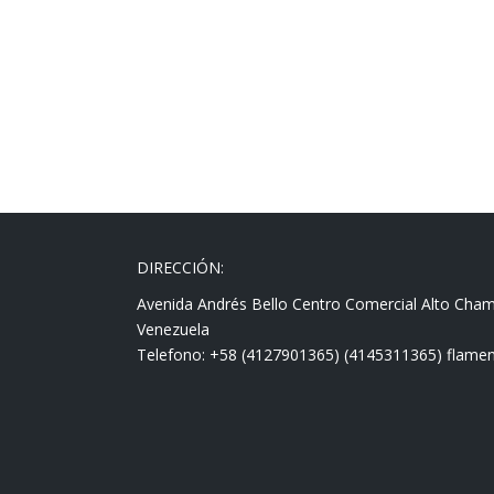
DIRECCIÓN:
Avenida Andrés Bello Centro Comercial Alto Cha
Venezuela
Telefono: +58 (4127901365) (4145311365) fla