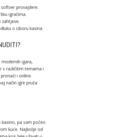
e softver provajdere.
ršku igračima.
i zahtjeve.
dluku o izboru kasina.
NUDITI?
 i modernih igara,
e s različitim temama i
ronaći i online.
aj način igre pruža
ko kasino, pa sam počeo
orom kuće. Najbolje od
ma koji žele uživati u