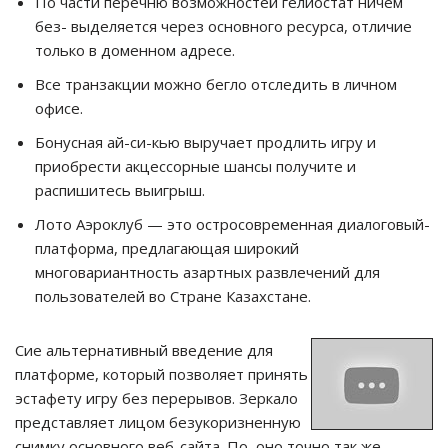
По части перечню возможностей гелиостат ничем
без- выделяется через основного ресурса, отличие
только в доменном адресе.
Все транзакции можно бегло отследить в личном
офисе.
Бонусная ай-си-кью выручает продлить игру и
приобрести акцессорные шансы получите и
распишитесь выигрыш.
Лото Аэроклуб — это остросовременная диалоговый-
платформа, предлагающая широкий
многовариантность азартных развлечений для
пользователей во Стране Казахстане.
Сие альтернативный введение для
платформе, который позволяет принять
эстафету игру без перерывов. Зеркало
представляет лицом безукоризненную
снимку основного веб-сайта. По, оно точно так же