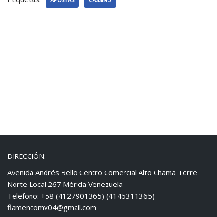
APOSTAS
CASSINO
DIRECCIÓN:
Avenida Andrés Bello Centro Comercial Alto Chama Torre
Norte Local 267 Mérida Venezuela
Telefono: +58 (4127901365) (4145311365)
flamencomv04@gmail.com