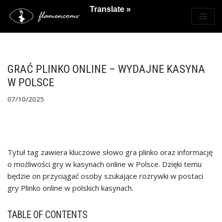
Translate »
Saltar
al
contenido
GRAĆ PLINKO ONLINE – WYDAJNE KASYNA
W POLSCE
07/10/2025
Tytuł tag zawiera kluczowe słowo gra plinko oraz informację
o możliwości gry w kasynach online w Polsce. Dzięki temu
będzie on przyciągać osoby szukające rozrywki w postaci
gry Plinko online w polskich kasynach.
TABLE OF CONTENTS