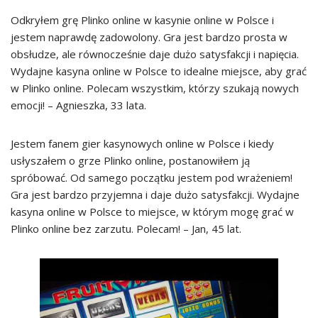
Odkryłem grę Plinko online w kasynie online w Polsce i
jestem naprawdę zadowolony. Gra jest bardzo prosta w
obsłudze, ale równocześnie daje dużo satysfakcji i napięcia.
Wydajne kasyna online w Polsce to idealne miejsce, aby grać
w Plinko online. Polecam wszystkim, którzy szukają nowych
emocji! – Agnieszka, 33 lata.
Jestem fanem gier kasynowych online w Polsce i kiedy
usłyszałem o grze Plinko online, postanowiłem ją
spróbować. Od samego początku jestem pod wrażeniem!
Gra jest bardzo przyjemna i daje dużo satysfakcji. Wydajne
kasyna online w Polsce to miejsce, w którym mogę grać w
Plinko online bez zarzutu. Polecam! – Jan, 45 lat.