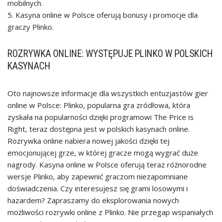
mobilnych.
5. Kasyna online w Polsce oferują bonusy i promocje dla
graczy Plinko.
ROZRYWKA ONLINE: WYSTĘPUJE PLINKO W POLSKICH
KASYNACH
Oto najnowsze informacje dla wszystkich entuzjastów gier
online w Polsce: Plinko, popularna gra zródłowa, która
zyskała na popularności dzięki programowi The Price is
Right, teraz dostępna jest w polskich kasynach online.
Rozrywka online nabiera nowej jakości dzięki tej
emocjonującej grze, w której gracze mogą wygrać duże
nagrody. Kasyna online w Polsce oferują teraz różnorodne
wersje Plinko, aby zapewnić graczom niezapomniane
doświadczenia. Czy interesujesz się grami losowymi i
hazardem? Zapraszamy do eksplorowania nowych
możliwości rozrywki online z Plinko. Nie przegap wspaniałych