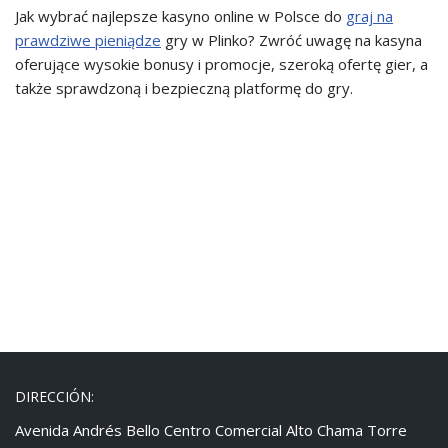
Jak wybrać najlepsze kasyno online w Polsce do
graj na
prawdziwe pieniądze
gry w Plinko? Zwróć uwagę na kasyna
oferujące wysokie bonusy i promocje, szeroką ofertę gier, a
także sprawdzoną i bezpieczną platformę do gry.
DIRECCIÓN:
Avenida Andrés Bello Centro Comercial Alto Chama Torre