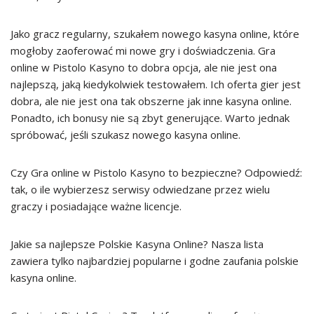
Jako gracz regularny, szukałem nowego kasyna online, które
mogłoby zaoferować mi nowe gry i doświadczenia. Gra
online w Pistolo Kasyno to dobra opcja, ale nie jest ona
najlepszą, jaką kiedykolwiek testowałem. Ich oferta gier jest
dobra, ale nie jest ona tak obszerne jak inne kasyna online.
Ponadto, ich bonusy nie są zbyt generujące. Warto jednak
spróbować, jeśli szukasz nowego kasyna online.
Czy Gra online w Pistolo Kasyno to bezpieczne? Odpowiedź:
tak, o ile wybierzesz serwisy odwiedzane przez wielu
graczy i posiadające ważne licencje.
Jakie sa najlepsze Polskie Kasyna Online? Nasza lista
zawiera tylko najbardziej popularne i godne zaufania polskie
kasyna online.