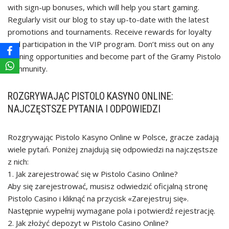
with sign-up bonuses, which will help you start gaming.
Regularly visit our blog to stay up-to-date with the latest
promotions and tournaments. Receive rewards for loyalty
and participation in the VIP program. Don’t miss out on any
winning opportunities and become part of the Gramy Pistolo
community.
ROZGRYWAJĄC PISTOLO KASYNO ONLINE:
NAJCZĘSTSZE PYTANIA I ODPOWIEDZI
Rozgrywając Pistolo Kasyno Online w Polsce, gracze zadają
wiele pytań. Poniżej znajdują się odpowiedzi na najczęstsze
z nich:
1. Jak zarejestrować się w Pistolo Casino Online?
Aby się zarejestrować, musisz odwiedzić oficjalną stronę
Pistolo Casino i kliknąć na przycisk «Zarejestruj się».
Następnie wypełnij wymagane pola i potwierdź rejestrację.
2. Jak złożyć depozyt w Pistolo Casino Online?