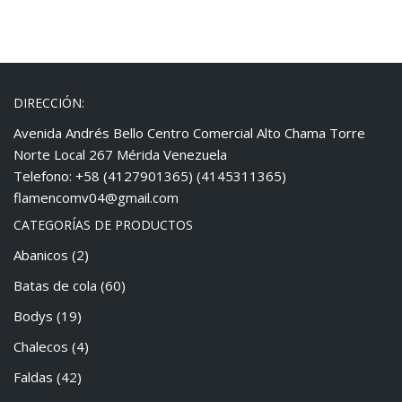
DIRECCIÓN:
Avenida Andrés Bello Centro Comercial Alto Chama Torre
Norte Local 267 Mérida Venezuela
Telefono: +58 (4127901365) (4145311365)
flamencomv04@gmail.com
CATEGORÍAS DE PRODUCTOS
Abanicos
(2)
Batas de cola
(60)
Bodys
(19)
Chalecos
(4)
Faldas
(42)