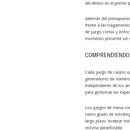
del dinero es el primer
Además del presupuesto,
frente a las tragamoneda
de juego cortas y enfoc
momento presente sin ca
COMPRENDIENDO 
Cada juego de casino op
generadores de números
independiente de los an
para gestionar las expec
Los juegos de mesa como
cierto grado de estrate
largo plazo. Aceptar est
victoria garantizada.