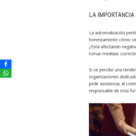
LA IMPORTANCIA
La autoevaluación perió
honestamente cómo se si
¿Está afectando negativ
tomar medidas correcti
Si se percibe una tende
organizaciones dedicada
pedir asistencia; al con
responsable de esta fo