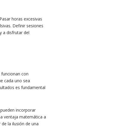
 Pasar horas excesivas
sivas. Definir sesiones
 a disfrutar del
, funcionan con
ue cada uno sea
esultados es fundamental
n pueden incorporar
una ventaja matemática a
 de la ilusión de una