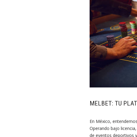
MELBET: TU PLA
En México, entendemos 
Operando bajo licencia
de eventos deportivos 