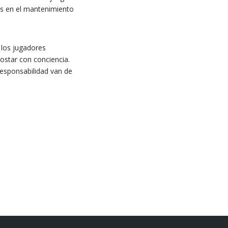
os en el mantenimiento
 los jugadores
ostar con conciencia.
responsabilidad van de