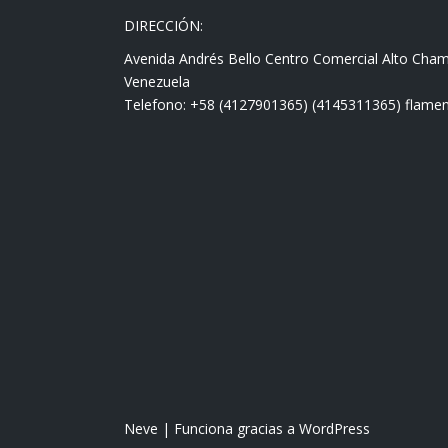
DIRECCIÓN:
Avenida Andrés Bello Centro Comercial Alto Cha
Venezuela
Telefono: +58 (4127901365) (4145311365) fla
Neve
| Funciona gracias a
WordPress