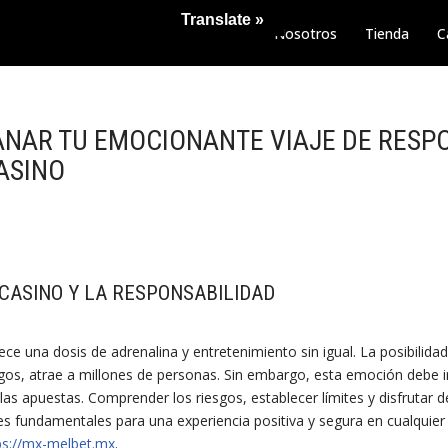
Translate »
Nosotros
Tienda
C
ANAR TU EMOCIONANTE VIAJE DE RESP
ASINO
CASINO Y LA RESPONSABILIDAD
ece una dosis de adrenalina y entretenimiento sin igual. La posibilid
egos, atrae a millones de personas. Sin embargo, esta emoción debe 
las apuestas. Comprender los riesgos, establecer límites y disfrutar
es fundamentales para una experiencia positiva y segura en cualquier
ps://mx-melbet.mx
.