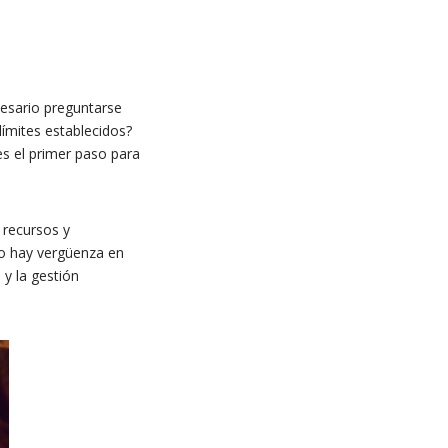
cesario preguntarse
ímites establecidos?
es el primer paso para
 recursos y
No hay vergüenza en
 y la gestión