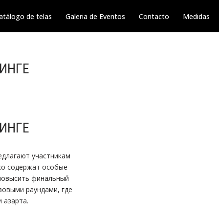
atálogo de telas
Galeria de Eventos
Contacto
Medidas
ИНГЕ
ИНГЕ
редлагают участникам
ко содержат особые
 повысить финальный
зовыми раундами, где
 азарта.