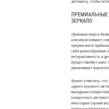
автомата, чтобы опти
ПРЕМИАЛЬНЫЕ 
ЗЕРКАЛО
Призовые игры и безв
ключевой элемент сов
приумножить прибыль
себя разнообразные з
интерактивность и де
предоставляют шанс г
увеличивает вероятно
Важно отметить, что 
одного игрового авто
выпадение конкретной
конкретного автомата
некоторых случаях во
помощью бесплатных в