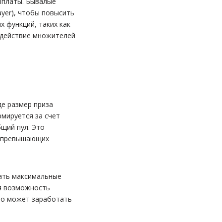
ыплаты. Бывалые
ayer), чтобы повысить
х функций, таких как
 действие множителей
е размер приза
рмируется за счет
бщий пул. Это
й превышающих
шать максимальные
ся возможность
вно может заработать