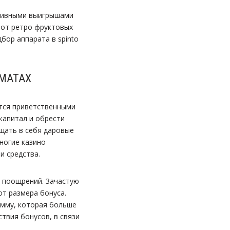
ссивными выигрышами
 от ретро фруктовых
ор аппарата в spinto
ОМАТАХ
ятся приветственными
капитал и обрести
щать в себя даровые
ногие казино
и средства.
 поощрений. Зачастую
от размера бонуса.
сумму, которая больше
твия бонусов, в связи