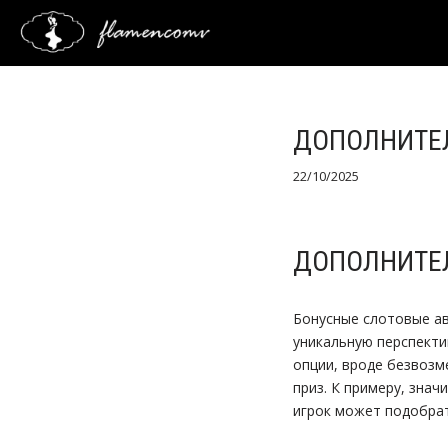
Saltar
al
contenido
ДОПОЛНИТЕЛ
22/10/2025
ДОПОЛНИТЕЛ
Бонусные слотовые ав
уникальную перспекти
опции, вроде безвозм
приз. К примеру, зна
игрок может подобрат