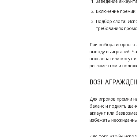
Заведение аккаунта
Включение премии: 
Подбор слота: Исп
требованиях промо
При выбора игорного 
выводу выигрышей. Час
пользователи могут и
регламентом и полож
ВОЗНАГРАЖДЕН
Для игроков премии н
баланс и поднять шан
аккаунт или безвозме
избежать неожиданны
Для того чтобы испол