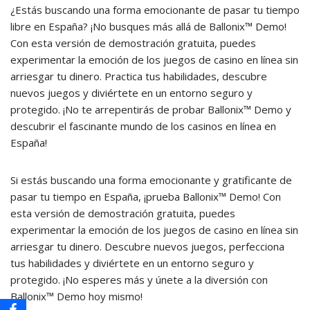
¿Estás buscando una forma emocionante de pasar tu tiempo
libre en España? ¡No busques más allá de Ballonix™ Demo!
Con esta versión de demostración gratuita, puedes
experimentar la emoción de los juegos de casino en línea sin
arriesgar tu dinero. Practica tus habilidades, descubre
nuevos juegos y diviértete en un entorno seguro y
protegido. ¡No te arrepentirás de probar Ballonix™ Demo y
descubrir el fascinante mundo de los casinos en línea en
España!
Si estás buscando una forma emocionante y gratificante de
pasar tu tiempo en España, ¡prueba Ballonix™ Demo! Con
esta versión de demostración gratuita, puedes
experimentar la emoción de los juegos de casino en línea sin
arriesgar tu dinero. Descubre nuevos juegos, perfecciona
tus habilidades y diviértete en un entorno seguro y
protegido. ¡No esperes más y únete a la diversión con
Ballonix™ Demo hoy mismo!