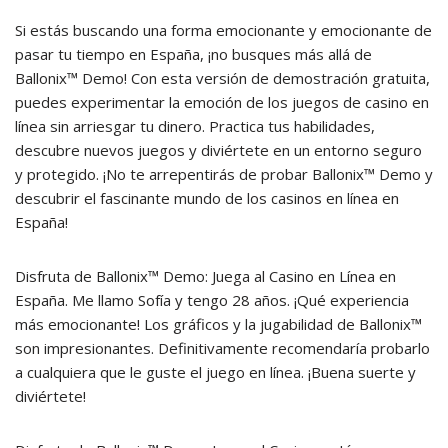
Si estás buscando una forma emocionante y emocionante de
pasar tu tiempo en España, ¡no busques más allá de
Ballonix™ Demo! Con esta versión de demostración gratuita,
puedes experimentar la emoción de los juegos de casino en
línea sin arriesgar tu dinero. Practica tus habilidades,
descubre nuevos juegos y diviértete en un entorno seguro
y protegido. ¡No te arrepentirás de probar Ballonix™ Demo y
descubrir el fascinante mundo de los casinos en línea en
España!
Disfruta de Ballonix™ Demo: Juega al Casino en Línea en
España. Me llamo Sofía y tengo 28 años. ¡Qué experiencia
más emocionante! Los gráficos y la jugabilidad de Ballonix™
son impresionantes. Definitivamente recomendaría probarlo
a cualquiera que le guste el juego en línea. ¡Buena suerte y
diviértete!