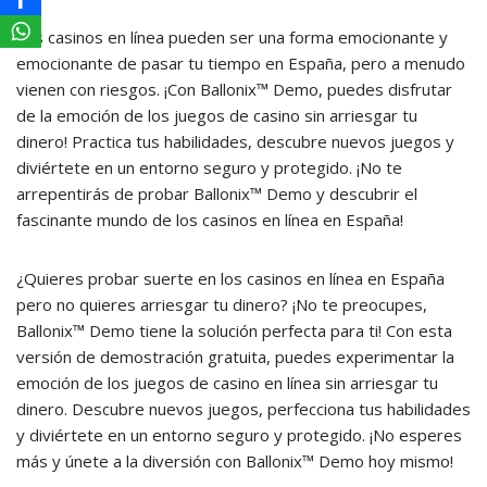
Los casinos en línea pueden ser una forma emocionante y
emocionante de pasar tu tiempo en España, pero a menudo
vienen con riesgos. ¡Con Ballonix™ Demo, puedes disfrutar
de la emoción de los juegos de casino sin arriesgar tu
dinero! Practica tus habilidades, descubre nuevos juegos y
diviértete en un entorno seguro y protegido. ¡No te
arrepentirás de probar Ballonix™ Demo y descubrir el
fascinante mundo de los casinos en línea en España!
¿Quieres probar suerte en los casinos en línea en España
pero no quieres arriesgar tu dinero? ¡No te preocupes,
Ballonix™ Demo tiene la solución perfecta para ti! Con esta
versión de demostración gratuita, puedes experimentar la
emoción de los juegos de casino en línea sin arriesgar tu
dinero. Descubre nuevos juegos, perfecciona tus habilidades
y diviértete en un entorno seguro y protegido. ¡No esperes
más y únete a la diversión con Ballonix™ Demo hoy mismo!