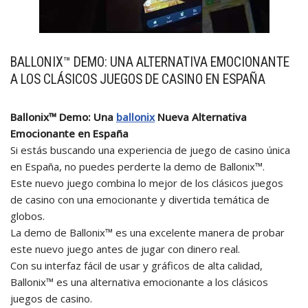
BALLONIX™ DEMO: UNA ALTERNATIVA EMOCIONANTE
A LOS CLÁSICOS JUEGOS DE CASINO EN ESPAÑA
Ballonix™ Demo: Una
ballonix
Nueva Alternativa
Emocionante en España
Si estás buscando una experiencia de juego de casino única
en España, no puedes perderte la demo de Ballonix™.
Este nuevo juego combina lo mejor de los clásicos juegos
de casino con una emocionante y divertida temática de
globos.
La demo de Ballonix™ es una excelente manera de probar
este nuevo juego antes de jugar con dinero real.
Con su interfaz fácil de usar y gráficos de alta calidad,
Ballonix™ es una alternativa emocionante a los clásicos
juegos de casino.