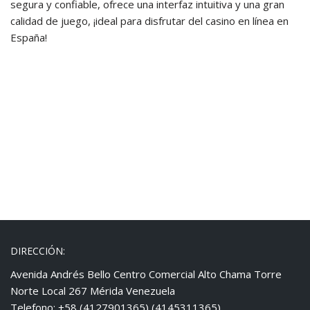
segura y confiable, ofrece una interfaz intuitiva y una gran
calidad de juego, ¡ideal para disfrutar del casino en línea en
España!
DIRECCIÓN:
Avenida Andrés Bello Centro Comercial Alto Chama Torre
Norte Local 267 Mérida Venezuela
Telefono: +58 (4127901365) (4145311365)