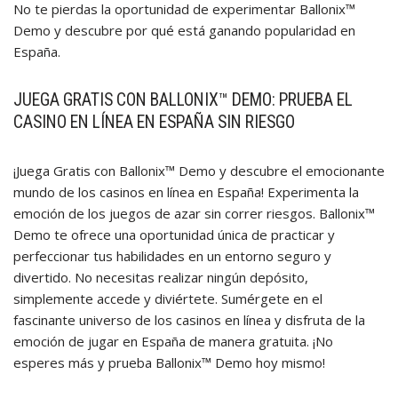
No te pierdas la oportunidad de experimentar Ballonix™
Demo y descubre por qué está ganando popularidad en
España.
JUEGA GRATIS CON BALLONIX™ DEMO: PRUEBA EL
CASINO EN LÍNEA EN ESPAÑA SIN RIESGO
¡Juega Gratis con Ballonix™ Demo y descubre el emocionante
mundo de los casinos en línea en España! Experimenta la
emoción de los juegos de azar sin correr riesgos. Ballonix™
Demo te ofrece una oportunidad única de practicar y
perfeccionar tus habilidades en un entorno seguro y
divertido. No necesitas realizar ningún depósito,
simplemente accede y diviértete. Sumérgete en el
fascinante universo de los casinos en línea y disfruta de la
emoción de jugar en España de manera gratuita. ¡No
esperes más y prueba Ballonix™ Demo hoy mismo!