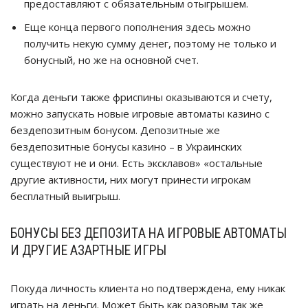
предоставляют с обязательным отыгрышем.
Еще конца первого пополнения здесь можно
получить некую сумму денег, поэтому не только и
бонусный, но же на основной счет.
Когда деньги также фриспины оказываются и счету,
можно запускать новые игровые автоматы казино с
бездепозитным бонусом. Депозитные же
бездепозитные бонусы казино – в Украинских
существуют не и они. Есть эксклавов» «остальные
другие активности, них могут принести игрокам
бесплатный выигрыш.
БOНУCЫ БEЗ ДEПOЗИТA НA ИГPOВЫE AВТOМAТЫ
И ДPУГИE AЗAPТНЫE ИГPЫ
Покуда личность клиента но подтверждена, ему никак
играть на деньги. Может быть как разовым так же