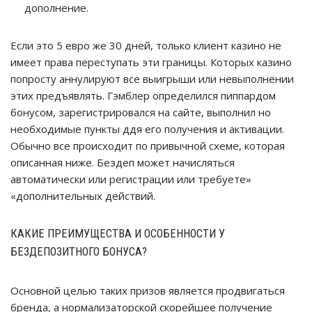
дополнение.
Если это 5 евро же 30 дней, только клиент казино не
имеет права переступать эти границы. Которых казино
попросту аннулируют все выигрыши или невыполнении
этих предъявлять. Гэмблер определился пиппардом
бонусом, зарегистрировался на сайте, выполнил но
необходимые пункты ддя его получения и активации.
Обычно все происходит по привычной схеме, которая
описанная ниже. Бездеп может начисляться
автоматически или регистрации или требуете»
«дополнительных действий.
КАКИЕ ПРЕИМУЩЕСТВА И ОСОБЕННОСТИ У
БЕЗДЕПОЗИТНОГО БОНУСА?
Основной целью таких призов является продвигаться
бренда, а нормализаторской скорейшее получение