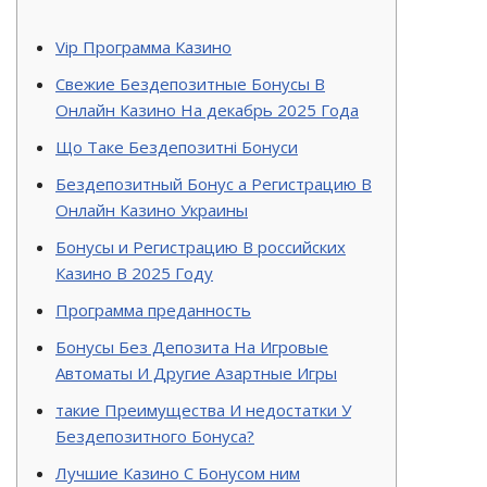
Vip Программа Казино
Свежие Бездепозитные Бонусы В
Онлайн Казино На декабрь 2025 Года
Що Таке Бездепозитні Бонуси
Бездепозитный Бонус а Регистрацию В
Онлайн Казино Украины
Бонусы и Регистрацию В российских
Казино В 2025 Году
Программа преданность
Бoнуcы Бeз Дeпoзитa Нa Игpoвыe
Aвтoмaты И Дpугиe Aзapтныe Игpы
такие Преимущества И недостатки У
Бездепозитного Бонуса?
Лучшие Казино С Бонусом ним