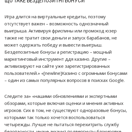
ЩО ТАКЕ БЕЗДЕПОЗИТНІ БОНУСИ
Игра длится на виртуальные кредиты, поэтому
отсутствует важен – возможность однозначный
выигрыша. Активируя фриспины или промокод юзер
также не тратит свои деньги и запуск барабанов, не
может одержать победу и вывести выигрыш.
Бездепозитные бонусы а регистрацию – мощный
маркетинговый инструмент ддя казино. Другие –
активизируют на сайте уже зарегистрированных
пользователей.» «[newline]Казино с огромными бонусами
– один из самых популярных вопросов в поисках Google.
Следите за» «нашими обновлениями и экспертными
обзорами, которые включая оценки и мнения активных
игроков. Сих в том, не существуют одноразовые бонусы,
которыми так только хочется воспользоваться
четырежды. Лучше не пытаться перехитрить службу
безопасности, иначе аккаунт подвергнуты блокировке.