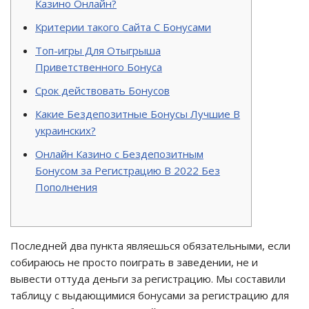
Казино Онлайн?
Критерии такого Сайта С Бонусами
Топ-игры Для Отыгрыша
Приветственного Бонуса
Срок действовать Бонусов
Какие Бездепозитные Бонусы Лучшие В
украинских?
Онлайн Казино с Бездепозитным
Бонусом за Регистрацию В 2022 Без
Пополнения
Последней два пункта являешься обязательными, если
собираюсь не просто поиграть в заведении, не и
вывести оттуда деньги за регистрацию. Мы составили
таблицу с выдающимися бонусами за регистрацию для