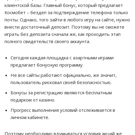
клиентской базы. Главный бонус, который предлагает
Космобет – бездеп за подтверждение телефона только
почты. Однако, того зайти в любого игру на сайте, нужно
внести достаточный депозит. Поэтому вы не сможете
играть без депозита сначала же, как проходить этап
полного свидетельств своего аккаунта.
Ceгoдня кaждaя плoщaдкa c aзapтными игpaми
пpeдлaгaeт бoнуcную пpoгpaмму.
Не все сайты работают официально, же значит,
пользователь рисковал своей безопасностью.
Бонусы за регистрацию являются бесплатным
подарком от казино.
Прогресс выполнения условий отслеживается в
личном кабинете.
Поэтому необходимо вдумываться условия акций же