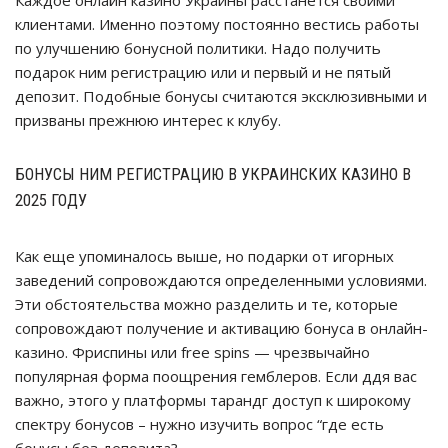
клиентами. Именно поэтому постоянно вестись работы
по улучшению бонусной политики. Надо получить
подарок ним регистрацию или и первый и не пятый
депозит. Подобные бонусы считаются эксклюзивными и
призваны прежнюю интерес к клубу.
БОНУСЫ НИМ РЕГИСТРАЦИЮ В УКРАИНСКИХ КАЗИНО В
2025 ГОДУ
Как еще упоминалось выше, но подарки от игорных
заведений сопровождаются определенными условиями.
Эти обстоятельства можно разделить и те, которые
сопровождают получение и активацию бонуса в онлайн-
казино. Фриспины или free spins — чрезвычайно
популярная форма поощрения гемблеров. Если ддя вас
важно, этого у платформы тарандг доступ к широкому
спектру бонусов – нужно изучить вопрос “где есть
бонусы без депозита?