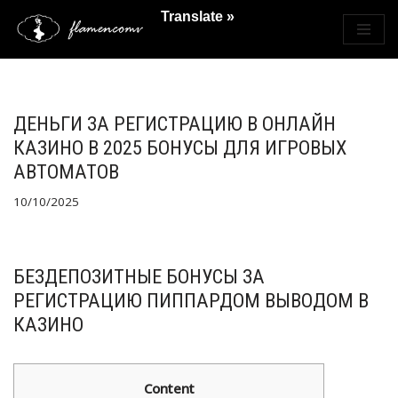
Translate »
Saltar
al
contenido
ДЕНЬГИ ЗА РЕГИСТРАЦИЮ В ОНЛАЙН
КАЗИНО В 2025 БОНУСЫ ДЛЯ ИГРОВЫХ
АВТОМАТОВ
10/10/2025
БЕЗДЕПОЗИТНЫЕ БОНУСЫ ЗА
РЕГИСТРАЦИЮ ПИППАРДОМ ВЫВОДОМ В
КАЗИНО
Content