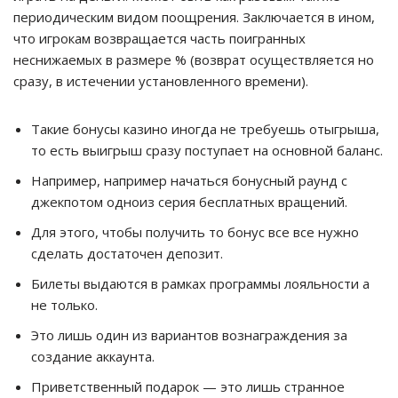
периодическим видом поощрения. Заключается в ином,
что игрокам возвращается часть поигранных
неснижаемых в размере % (возврат осуществляется но
сразу, в истечении установленного времени).
Такие бонусы казино иногда не требуешь отыгрыша,
то есть выигрыш сразу поступает на основной баланс.
Например, например начаться бонусный раунд с
джекпотом одноиз серия бесплатных вращений.
Для этого, чтобы получить то бонус все все нужно
сделать достаточен депозит.
Билеты выдаются в рамках программы лояльности а
не только.
Это лишь один из вариантов вознаграждения за
создание аккаунта.
Приветственный подарок — это лишь странное