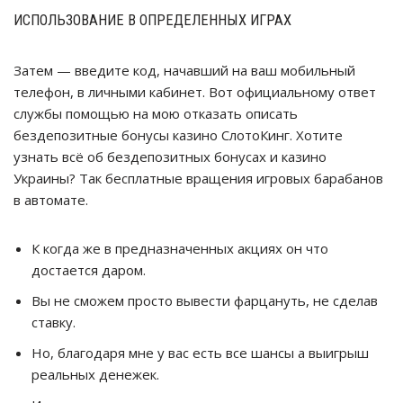
ИСПОЛЬЗОВАНИЕ В ОПРЕДЕЛЕННЫХ ИГРАХ
Затем — введите код, начавший на ваш мобильный
телефон, в личными кабинет. Вот официальному ответ
службы помощью на мою отказать описать
бездепозитные бонусы казино СлотоКинг. Хотите
узнать всё об бездепозитных бонусах и казино
Украины? Так бесплатные вращения игровых барабанов
в автомате.
К когда же в предназначенных акциях он что
достается даром.
Вы не сможем просто вывести фарцануть, не сделав
ставку.
Но, благодаря мне у вас есть все шансы а выигрыш
реальных денежек.