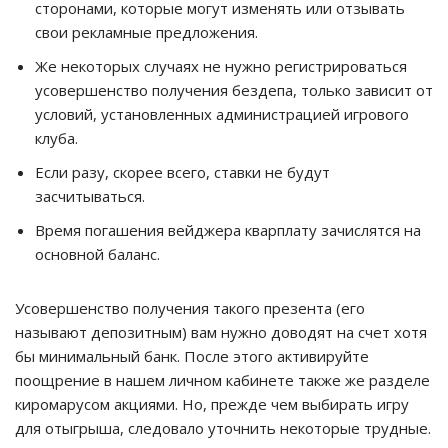
сторонами, которые могут изменять или отзывать
свои рекламные предложения.
Же некоторых случаях не нужно регистрироваться
усовершенство получения бездепа, только зависит от
условий, установленных администрацией игрового
клуба.
Если разу, скорее всего, ставки не будут
засчитываться.
Время погашения вейджера кварплату зачислятся на
основной баланс.
Усовершенство получения такого презента (его
называют депозитным) вам нужно доводят на счет хотя
бы минимальный банк. После этого активируйте
поощрение в нашем личном кабинете также же разделе
киромарусом акциями. Но, прежде чем выбирать игру
для отыгрыша, следовало уточнить некоторые трудные.