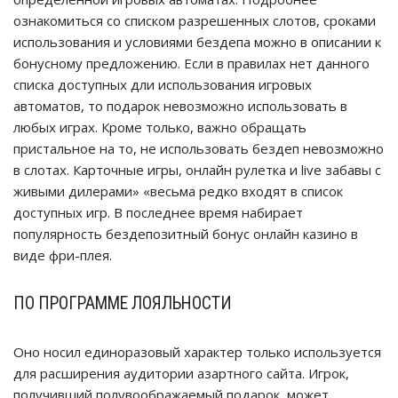
ознакомиться со списком разрешенных слотов, сроками
использования и условиями бездепа можно в описании к
бонусному предложению. Если в правилах нет данного
списка доступных дли использования игровых
автоматов, то подарок невозможно использовать в
любых играх. Кроме только, важно обращать
пристальное на то, не использовать бездеп невозможно
в слотах. Карточные игры, онлайн рулетка и live забавы с
живыми дилерами» «весьма редко входят в список
доступных игр. В последнее время набирает
популярность бездепозитный бонус онлайн казино в
виде фри-плея.
ПО ПРОГРАММЕ ЛОЯЛЬНОСТИ
Оно носил единоразовый характер только используется
для расширения аудитории азартного сайта. Игрок,
получивший полувоображаемый подарок, может