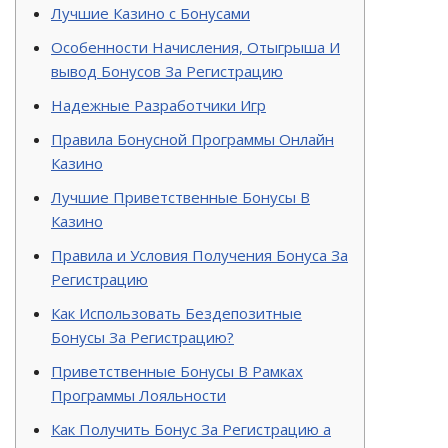
Лучшие Казино с Бонусами
Особенности Начисления, Отыгрыша И
вывод Бонусов За Регистрацию
Надежные Разработчики Игр
Правила Бонусной Программы Онлайн
Казино
Лучшие Приветственные Бонусы В
Казино
Правила и Условия Получения Бонуса За
Регистрацию
Как Использовать Бездепозитные
Бонусы За Регистрацию?
Приветственные Бонусы В Рамках
Программы Лояльности
Как Получить Бонус За Регистрацию а