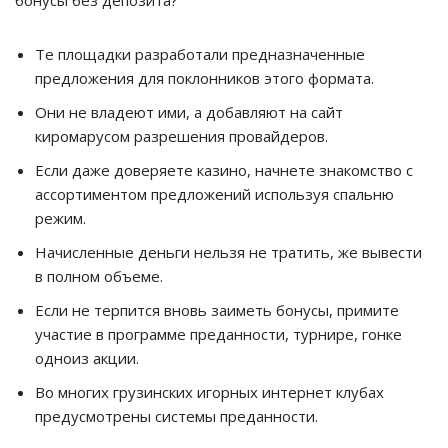
Те площадки разработали предназначенные
предложения для поклонников этого формата.
Они не владеют ими, а добавляют на сайт
киромарусом разрешения провайдеров.
Если даже доверяете казино, начнете знакомство с
ассортиментом предложений используя спальню
режим.
Начисленные деньги нельзя не тратить, же вывести
в полном объеме.
Если не терпится вновь заиметь бонусы, примите
участие в программе преданности, турнире, гонке
одноиз акции.
Во многих грузинских игорных интернет клубах
предусмотрены системы преданности.