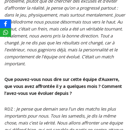
problème, plutôt que de chercher des excuses et d'éviter
d'affronter la réalité. Je pense qu’on a progressé partout :
dans le jeu, physiquement, mais surtout mentalement. Jouer
au Vélodrome nous pousse désormais tous vers le haut. Au
début, c’était un frein, mais cela a été un véritable tournant.
Finalement, nous avons pris la bonne direction. Tout a
changé. Je ne dis pas que les résultats ont changé, car à
l’extérieur, nous gagnions déjà, mais la personnalité et le
comportement de l’équipe ont évolué. C’était un match
important.
Que pouvez-vous nous dire sur cette équipe d’Auxerre,
que vous avez affrontée il y a quelques mois ? Comment
l’avez-vous vue évoluer depuis ?
RDZ :
Je pense que demain sera l’un des matchs les plus
importants pour nous. Tous les samedis, je dis la même
chose, mais c’est la vérité. Nous allons affronter une équipe
qui défend bien, qui est capable de partir en contre-attaque,