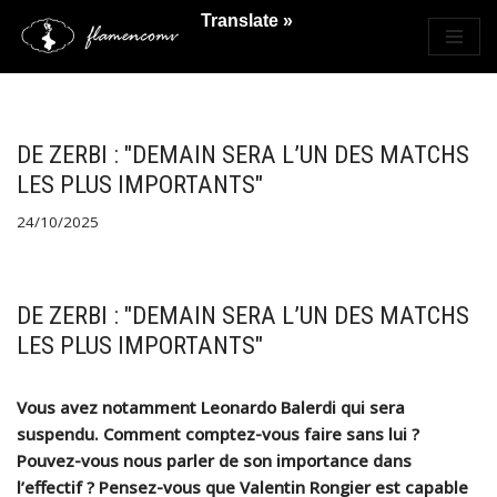
Translate »
Saltar
al
contenido
DE ZERBI : "DEMAIN SERA L’UN DES MATCHS
LES PLUS IMPORTANTS"
24/10/2025
DE ZERBI : "DEMAIN SERA L’UN DES MATCHS
LES PLUS IMPORTANTS"
Vous avez notamment Leonardo Balerdi qui sera
suspendu. Comment comptez-vous faire sans lui ?
Pouvez-vous nous parler de son importance dans
l’effectif ? Pensez-vous que Valentin Rongier est capable