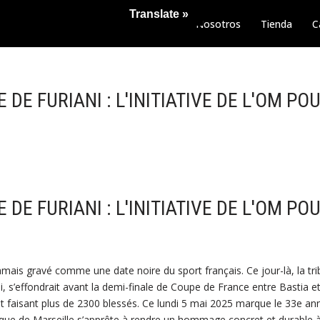
Translate »
Nosotros
Tienda
C
DE FURIANI : L'INITIATIVE DE L'OM PO
DE FURIANI : L'INITIATIVE DE L'OM PO
amais gravé comme une date noire du sport français. Ce jour-là, la t
, s’effondrait avant la demi-finale de Coupe de France entre Bastia e
 faisant plus de 2300 blessés. Ce lundi 5 mai 2025 marque le 33e ann
ique de Marseille s’apprête à rendre un hommage concret et durable 