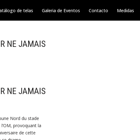
atálogo de telas
Galeria de Eventos
Contacto
Medidas
UR NE JAMAIS
UR NE JAMAIS
ribune Nord du stade
t l’OM, provoquant la
iversaire de cette
à ce drame.