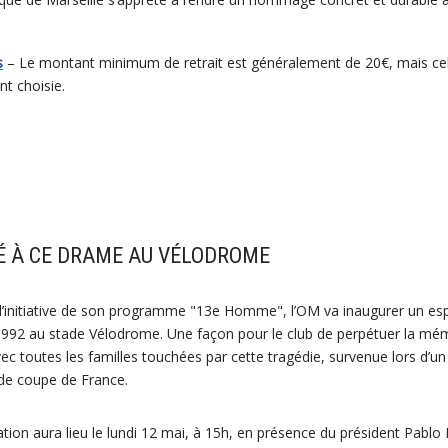
s
– Le montant minimum de retrait est généralement de 20€, mais cela
t choisie.
É À CE DRAME AU VÉLODROME
 l’initiative de son programme "13e Homme", l’OM va inaugurer un 
1992 au stade Vélodrome. Une façon pour le club de perpétuer la mém
ec toutes les familles touchées par cette tragédie, survenue lors d’un 
 de coupe de France.
tion aura lieu le lundi 12 mai, à 15h, en présence du président Pablo