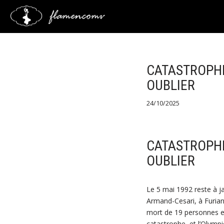
Saltar
al
contenido
CATASTROPHE 
OUBLIER
24/10/2025
CATASTROPHE 
OUBLIER
Le 5 mai 1992 reste à j
Armand-Cesari, à Furiani
mort de 19 personnes et
catastrophe, et l’Olymp