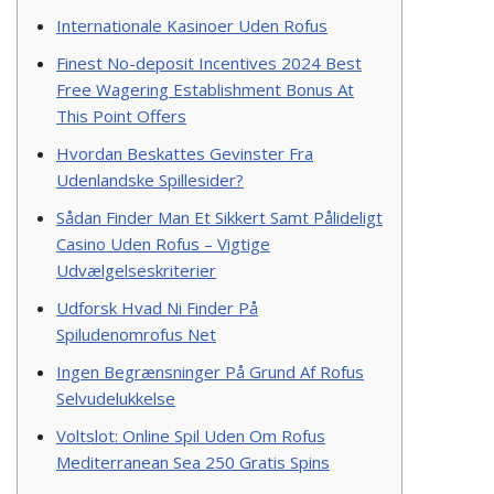
Internationale Kasinoer Uden Rofus
Finest No-deposit Incentives 2024 Best
Free Wagering Establishment Bonus At
This Point Offers
Hvordan Beskattes Gevinster Fra
Udenlandske Spillesider?
Sådan Finder Man Et Sikkert Samt Pålideligt
Casino Uden Rofus – Vigtige
Udvælgelseskriterier
Udforsk Hvad Ni Finder På
Spiludenomrofus Net
Ingen Begrænsninger På Grund Af Rofus
Selvudelukkelse
Voltslot: Online Spil Uden Om Rofus
Mediterranean Sea 250 Gratis Spins