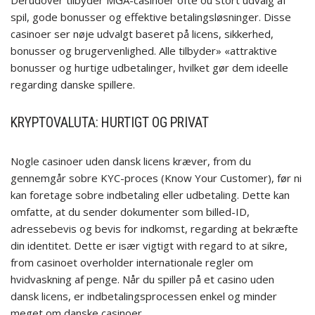
spil, gode bonusser og effektive betalingsløsninger. Disse
casinoer ser nøje udvalgt baseret på licens, sikkerhed,
bonusser og brugervenlighed. Alle tilbyder» «attraktive
bonusser og hurtige udbetalinger, hvilket gør dem ideelle
regarding danske spillere.
KRYPTOVALUTA: HURTIGT OG PRIVAT
Nogle casinoer uden dansk licens kræver, from du
gennemgår sobre KYC-proces (Know Your Customer), før ni
kan foretage sobre indbetaling eller udbetaling. Dette kan
omfatte, at du sender dokumenter som billed-ID,
adressebevis og bevis for indkomst, regarding at bekræfte
din identitet. Dette er især vigtigt with regard to at sikre,
from casinoet overholder internationale regler om
hvidvaskning af penge. Når du spiller på et casino uden
dansk licens, er indbetalingsprocessen enkel og minder
meget om danske casinoer.