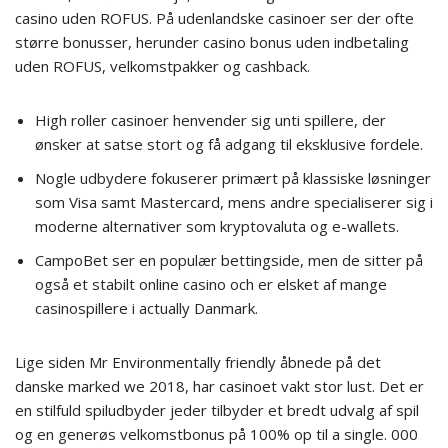
casino uden ROFUS. På udenlandske casinoer ser der ofte
større bonusser, herunder casino bonus uden indbetaling
uden ROFUS, velkomstpakker og cashback.
High roller casinoer henvender sig unti spillere, der
ønsker at satse stort og få adgang til eksklusive fordele.
Nogle udbydere fokuserer primært på klassiske løsninger
som Visa samt Mastercard, mens andre specialiserer sig i
moderne alternativer som kryptovaluta og e-wallets.
CampoBet ser en populær bettingside, men de sitter på
også et stabilt online casino och er elsket af mange
casinospillere i actually Danmark.
Lige siden Mr Environmentally friendly åbnede på det
danske marked we 2018, har casinoet vakt stor lust. Det er
en stilfuld spiludbyder jeder tilbyder et bredt udvalg af spil
og en generøs velkomstbonus på 100% op til a single. 000