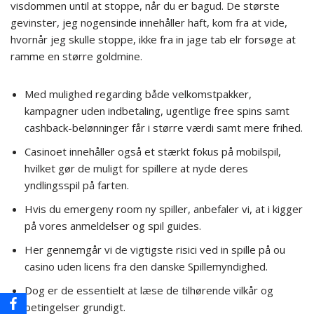
visdommen until at stoppe, når du er bagud. De største
gevinster, jeg nogensinde innehåller haft, kom fra at vide,
hvornår jeg skulle stoppe, ikke fra in jage tab elr forsøge at
ramme en større goldmine.
Med mulighed regarding både velkomstpakker,
kampagner uden indbetaling, ugentlige free spins samt
cashback-belønninger får i større værdi samt mere frihed.
Casinoet innehåller også et stærkt fokus på mobilspil,
hvilket gør de muligt for spillere at nyde deres
yndlingsspil på farten.
Hvis du emergeny room ny spiller, anbefaler vi, at i kigger
på vores anmeldelser og spil guides.
Her gennemgår vi de vigtigste risici ved in spille på ou
casino uden licens fra den danske Spillemyndighed.
Dog er de essentielt at læse de tilhørende vilkår og
betingelser grundigt.