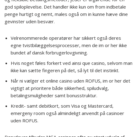
god spiloplevelse. Det handler ikke kun om from indbetale
penge hurtigt og nemt, males også om in kunne hæve dine
gevinster uden besvær.
Velrenommerede operatører har sikkert også deres
egne tvistbilæggelsesprocesser, men de im or her ikke
bundet af dansk forbrugerlovgivning.
Hvis noget føles forkert ved ainsi que casino, selvom man
ikke kan sætte fingeren på det, så lyt til det instinkt.
Når ni vælger et online casino uden ROFUS, im or her det
vigtigt at prioritere både sikkerhed, spiludvalg,
betalingsmuligheder samt bonusstruktur.
Kredit- samt debitkort, som Visa og Mastercard,
emergeny room også almindeligt anvendt på casinoer
uden ROFUS.
Derudover tilbyder MGA-casinoer ofte ou stort udvalg af