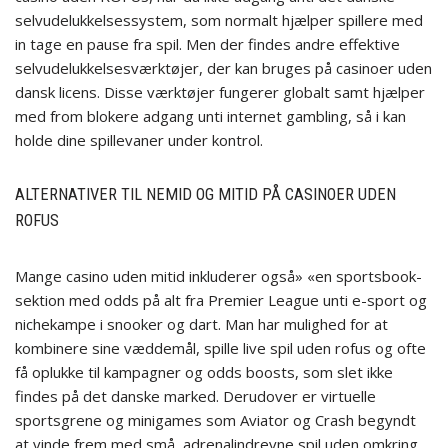
selvudelukkelsessystem, som normalt hjælper spillere med
in tage en pause fra spil. Men der findes andre effektive
selvudelukkelsesværktøjer, der kan bruges på casinoer uden
dansk licens. Disse værktøjer fungerer globalt samt hjælper
med from blokere adgang unti internet gambling, så i kan
holde dine spillevaner under kontrol.
ALTERNATIVER TIL NEMID OG MITID PÅ CASINOER UDEN
ROFUS
Mange casino uden mitid inkluderer også» «en sportsbook-
sektion med odds på alt fra Premier League unti e-sport og
nichekampe i snooker og dart. Man har mulighed for at
kombinere sine væddemål, spille live spil uden rofus og ofte
få oplukke til kampagner og odds boosts, som slet ikke
findes på det danske marked. Derudover er virtuelle
sportsgrene og minigames som Aviator og Crash begyndt
at vinde frem med små, adrenalindrevne spil uden omkring