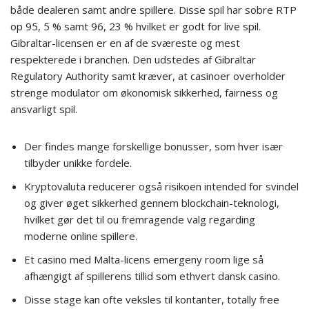
både dealeren samt andre spillere. Disse spil har sobre RTP
op 95, 5 % samt 96, 23 % hvilket er godt for live spil.
Gibraltar-licensen er en af de sværeste og mest
respekterede i branchen. Den udstedes af Gibraltar
Regulatory Authority samt kræver, at casinoer overholder
strenge modulator om økonomisk sikkerhed, fairness og
ansvarligt spil.
Der findes mange forskellige bonusser, som hver især
tilbyder unikke fordele.
Kryptovaluta reducerer også risikoen intended for svindel
og giver øget sikkerhed gennem blockchain-teknologi,
hvilket gør det til ou fremragende valg regarding
moderne online spillere.
Et casino med Malta-licens emergeny room lige så
afhængigt af spillerens tillid som ethvert dansk casino.
Disse stage kan ofte veksles til kontanter, totally free