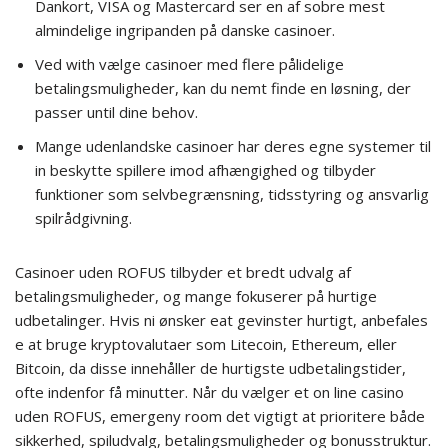
Dankort, VISA og Mastercard ser en af sobre mest
almindelige ingripanden på danske casinoer.
Ved with vælge casinoer med flere pålidelige
betalingsmuligheder, kan du nemt finde en løsning, der
passer until dine behov.
Mange udenlandske casinoer har deres egne systemer til
in beskytte spillere imod afhængighed og tilbyder
funktioner som selvbegrænsning, tidsstyring og ansvarlig
spilrådgivning.
Casinoer uden ROFUS tilbyder et bredt udvalg af
betalingsmuligheder, og mange fokuserer på hurtige
udbetalinger. Hvis ni ønsker eat gevinster hurtigt, anbefales
e at bruge kryptovalutaer som Litecoin, Ethereum, eller
Bitcoin, da disse innehåller de hurtigste udbetalingstider,
ofte indenfor få minutter. Når du vælger et on line casino
uden ROFUS, emergeny room det vigtigt at prioritere både
sikkerhed, spiludvalg, betalingsmuligheder og bonusstruktur.