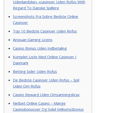
Udenlandske» «casinoer Uden Rofus With
Regard To Danske Spillere
Screenshots Fra Sobre Bedste Online
Casinoer
Top 10 Bedste Casinoer Uden Rofus
Anjouan Gaming Licens
Casino Bonus Uden Indbetaling
Komplet Liste Med Online Casinoer I
Danmark
Betting Sider Uden Rofus
De Bedste Casinoer Uden Rofus – Spil
Uden Om Rofus
Casino Reward Uden Omsætningskrav
Netbet Online Casino – Mange
Casinobonusser Og Solid Velkomstbonus