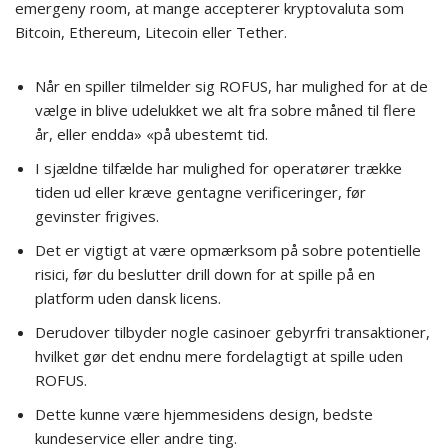
emergeny room, at mange accepterer kryptovaluta som
Bitcoin, Ethereum, Litecoin eller Tether.
Når en spiller tilmelder sig ROFUS, har mulighed for at de
vælge in blive udelukket we alt fra sobre måned til flere
år, eller endda» «på ubestemt tid.
I sjældne tilfælde har mulighed for operatører trække
tiden ud eller kræve gentagne verificeringer, før
gevinster frigives.
Det er vigtigt at være opmærksom på sobre potentielle
risici, før du beslutter drill down for at spille på en
platform uden dansk licens.
Derudover tilbyder nogle casinoer gebyrfri transaktioner,
hvilket gør det endnu mere fordelagtigt at spille uden
ROFUS.
Dette kunne være hjemmesidens design, bedste
kundeservice eller andre ting.