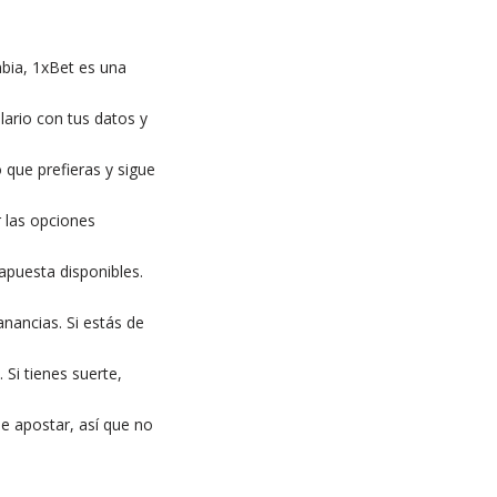
bia, 1xBet es una
lario con tus datos y
 que prefieras y sigue
r las opciones
apuesta disponibles.
anancias. Si estás de
Si tienes suerte,
e apostar, así que no