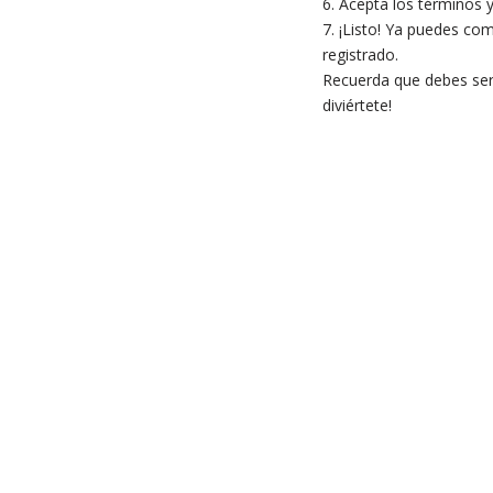
6. Acepta los términos y
7. ¡Listo! Ya puedes co
registrado.
Recuerda que debes ser 
diviértete!