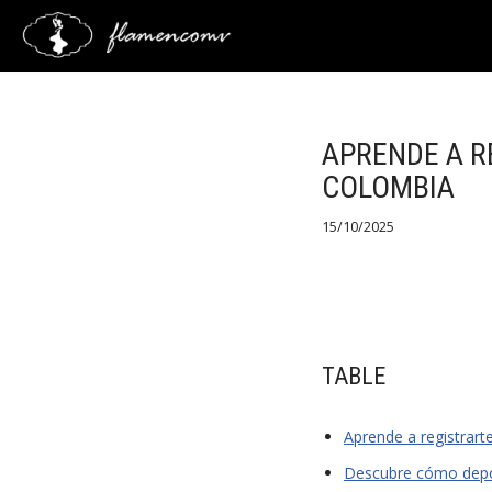
Saltar
al
contenido
APRENDE A R
COLOMBIA
15/10/2025
TABLE
Aprende a registrar
Descubre cómo depos