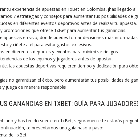
ar tu experiencia de apuestas en 1xBet en Colombia, ¡has llegado al 
tamos 7 estrategias y consejos para aumentar tus posibilidades de g
cuotas en diferentes eventos deportivos antes de realizar tu apuesta.
 y promociones que ofrece 1xBet para aumentar tus ganancias.
 de apuestas en vivo, donde puedes tomar decisiones más informadas
sto y cíñete a él para evitar gastos excesivos.
tas en diferentes deportes y eventos para minimizar riesgos.
y tendencias de los equipos y jugadores antes de apostar.
tente, las apuestas deportivas requieren tiempo y dedicación para obt
gias no garantizan el éxito, pero aumentarán tus posibilidades de ga
e y juega de manera responsable!
US GANANCIAS EN 1XBET: GUÍA PARA JUGADOR
ombiano y has tenido suerte en 1xBet, seguramente te estarás pregu
 continuación, te presentamos una guía paso a paso:
uenta de 1xBet.