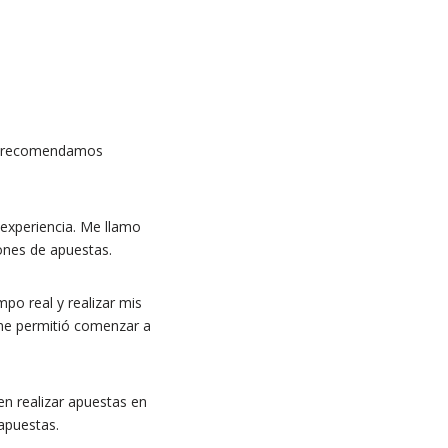
 te recomendamos
experiencia. Me llamo
ones de apuestas.
po real y realizar mis
 me permitió comenzar a
n realizar apuestas en
 apuestas.