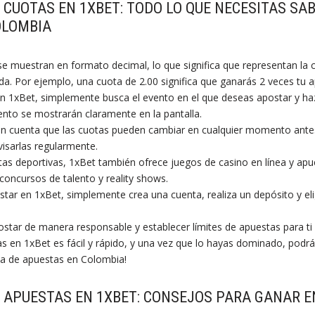
 CUOTAS EN 1XBET: TODO LO QUE NECESITAS SA
OLOMBIA
 se muestran en formato decimal, lo que significa que representan la
a. Por ejemplo, una cuota de 2.00 significa que ganarás 2 veces tu a
 en 1xBet, simplemente busca el evento en el que deseas apostar y haz 
ento se mostrarán claramente en la pantalla.
en cuenta que las cuotas pueden cambiar en cualquier momento antes 
visarlas regularmente.
as deportivas, 1xBet también ofrece juegos de casino en línea y ap
oncursos de talento y reality shows.
tar en 1xBet, simplemente crea una cuenta, realiza un depósito y eli
star de manera responsable y establecer límites de apuestas para t
as en 1xBet es fácil y rápido, y una vez que lo hayas dominado, podrá
a de apuestas en Colombia!
 APUESTAS EN 1XBET: CONSEJOS PARA GANAR 