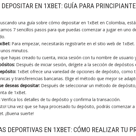
DEPOSITAR EN 1XBET: GUÍA PARA PRINCIPIANT
 buscando una guía sobre cómo depositar en 1xBet en Colombia, estás 
tamos 7 sencillos pasos para que puedas comenzar a jugar en uno de 
do.
xBet:
Para empezar, necesitarás registrarte en el sitio web de 1xBet.
á unos minutos.
que hayas creado tu cuenta, inicia sesión con tu nombre de usuario 
pósitos:
Después de iniciar sesión, dirígete a la sección de depósitos 
epósito:
1xBet ofrece una variedad de opciones de depósito, como ta
rónicas y transferencias bancarias. Elige el método que mejor se adap
ue deseas depositar:
Después de seleccionar un método de depósito, 
nta de 1xBet.
:
Verifica los detalles de tu depósito y confirma la transacción.
sto! Una vez que se haya procesado tu depósito, podrás comenzar a 
et. ¡Buena suerte!
AS DEPORTIVAS EN 1XBET: CÓMO REALIZAR TU 