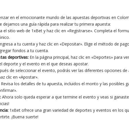
nzar en el emocionante mundo de las apuestas deportivas en Colom
te dejamos una guía rápida para realizar tu primera apuesta:
ta el sitio web de 1xBet y haz clic en «Registrarse». Completa el formu
ónico.
ngresa a tu cuenta y haz clic en «Depositar». Elige el método de pago
agregar fondos a tu cuenta.
tas deportivas:
En la página principal, haz clic en «Deportes» para ve
el deporte y el evento en el que deseas apostar.
ués de seleccionar el evento, podrás ver las diferentes opciones de 
haz clic en «Apostar».
Revisa los detalles de tu apuesta, incluidos el monto y las posibles g
onfirmar».
:
Ahora solo queda esperar a que termine el evento y veas si ganaste. 
ncias!
ncia:
1xBet ofrece una gran variedad de deportes y eventos en los qu
rtirte. ¡Buena suerte!