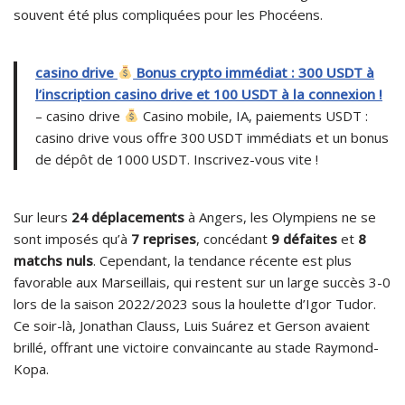
souvent été plus compliquées pour les Phocéens.
casino drive
Bonus crypto immédiat : 300 USDT à
l’inscription casino drive et 100 USDT à la connexion !
– casino drive
Casino mobile, IA, paiements USDT :
casino drive vous offre 300 USDT immédiats et un bonus
de dépôt de 1000 USDT. Inscrivez-vous vite !
Sur leurs
24 déplacements
à Angers, les Olympiens ne se
sont imposés qu’à
7 reprises
, concédant
9 défaites
et
8
matchs nuls
. Cependant, la tendance récente est plus
favorable aux Marseillais, qui restent sur un large succès 3-0
lors de la saison 2022/2023 sous la houlette d’Igor Tudor.
Ce soir-là, Jonathan Clauss, Luis Suárez et Gerson avaient
brillé, offrant une victoire convaincante au stade Raymond-
Kopa.