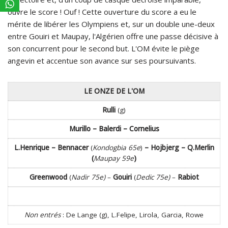
ouvre le score ! Ouf ! Cette ouverture du score a eu le
mérite de libérer les Olympiens et, sur un double une-deux
entre Gouiri et Maupay, l'Algérien offre une passe décisive à
son concurrent pour le second but. L'OM évite le piège
angevin et accentue son avance sur ses poursuivants.
LE ONZE DE L'OM
Rulli
(g)
Murillo – Balerdi – Cornelius
L.Henrique – Bennacer
(
Kondogbia 65e
)
– Hojbjerg – Q.Merlin
(
Maupay 59e
)
Greenwood
(
Nadir 75e)
–
Gouiri
(
Dedic 75e)
–
Rabiot
Non entrés
: De Lange (g), L.Felipe, Lirola, Garcia, Rowe