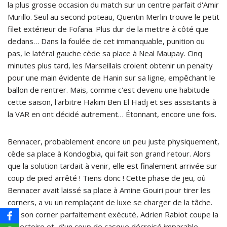
la plus grosse occasion du match sur un centre parfait d'Amir
Murillo. Seul au second poteau, Quentin Merlin trouve le petit
filet extérieur de Fofana. Plus dur de la mettre à côté que
dedans… Dans la foulée de cet immanquable, punition ou
pas, le latéral gauche cède sa place à Neal Maupay. Cinq
minutes plus tard, les Marseillais croient obtenir un penalty
pour une main évidente de Hanin sur sa ligne, empêchant le
ballon de rentrer. Mais, comme c'est devenu une habitude
cette saison, l'arbitre Hakim Ben El Hadj et ses assistants à
la VAR en ont décidé autrement… Étonnant, encore une fois.
Bennacer, probablement encore un peu juste physiquement,
cède sa place à Kondogbia, qui fait son grand retour. Alors
que la solution tardait à venir, elle est finalement arrivée sur
coup de pied arrêté ! Tiens donc ! Cette phase de jeu, où
Bennacer avait laissé sa place à Amine Gouiri pour tirer les
corners, a vu un remplaçant de luxe se charger de la tâche.
Sur son corner parfaitement exécuté, Adrien Rabiot coupe la
trajectoire et, d'un coup de casque décroisé imparable,