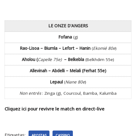
LE ONZE D'ANGERS
Fofana
(g)
Rao-Lisoa – Biumla – Lefort – Hanin
(
Ekomié 80e
)
Aholou (
Capelle 75e)
– Belkebla
(Belkhdim 55e)
Allevinah – Abdelli – Melali (Ferhat 55e)
Lepaul
(
Niane 80e
)
Non entrés
: Zinga (g), Courcoul, Bamba, Kalumba
Cliquez ici pour revivre le match en direct-live
Etiquetas:
APOSTAS
CASSINO