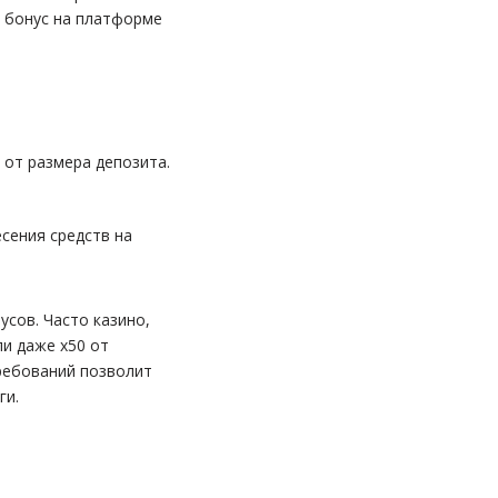
 бонус на платформе
 от размера депозита.
сения средств на
сов. Часто казино,
и даже x50 от
ребований позволит
ги.