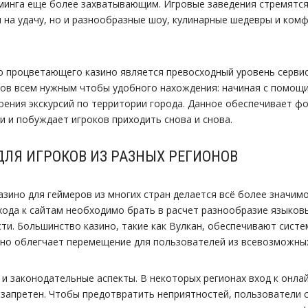
минга еще более захватывающим. Игровые заведения стремятся
ы на удачу, но и разнообразные шоу, кулинарные шедевры и ко
 процветающего казино является превосходный уровень сервис
ов всем нужным чтобы удобного нахождения: начиная с помощи
оения экскурсий по территории города. Данное обеспечивает ф
 и побуждает игроков приходить снова и снова.
ЛЯ ИГРОКОВ ИЗ РАЗНЫХ РЕГИОНОВ
азино для геймеров из многих стран делается всё более значим
хода к сайтам необходимо брать в расчет разнообразие языков
ти. Большинство казино, такие как Вулкан, обеспечивают систе
ьно облегчает перемещение для пользователей из всевозможны
и законодательные аспекты. В некоторых регионах вход к онла
 запретен. Чтобы предотвратить неприятностей, пользователи 