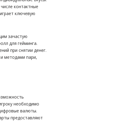
 числе контактные
 играет ключевую
щим зачастую
олл для гейминга.
ний при снятии денег.
 и методами пари,
возможность
 игроку необходимо
 цифровые валюты.
карты предоставляют