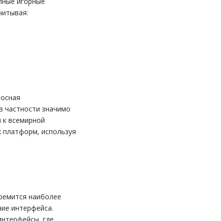
 Иные игорные
читывая:
носная
в частности значимо
 к всемирной
х платформ, используя
тремится наиболее
ие интерфейса.
интерфейсы, где