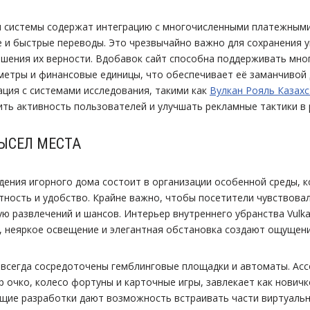
 системы содержат интеграцию с многочисленными платежным
 и быстрые переводы. Это чрезвычайно важно для сохранения 
шения их верности. Вдобавок сайт способна поддерживать мн
метры и финансовые единицы, что обеспечивает её заманчивой
ация с системами исследования, такими как
Вулкан Рояль Казахс
ь активность пользователей и улучшать рекламные тактики в 
ЫСЕЛ МЕСТА
дения игорного дома состоит в организации особенной среды, 
нтность и удобство. Крайне важно, чтобы посетители чувствова
ую развлечений и шансов. Интерьер внутреннего убранства Vulk
, неяркое освещение и элегантная обстановка создают ощущен
 всегда сосредоточены гемблинговые площадки и автоматы. Ас
 очко, колесо фортуны и карточные игры, завлекает как новичко
щие разработки дают возможность встраивать части виртуальн