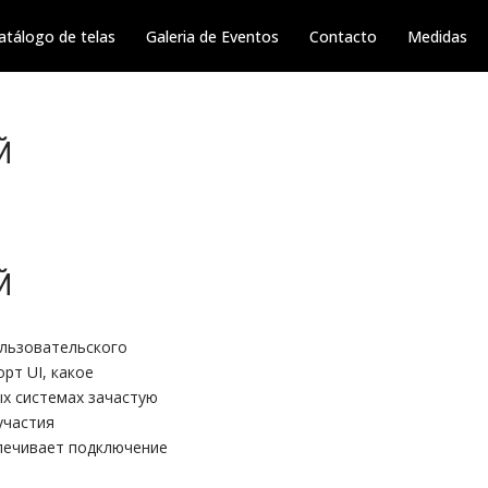
atálogo de telas
Galeria de Eventos
Contacto
Medidas
Й
Й
ользовательского
рт UI, какое
х системах зачастую
участия
спечивает подключение