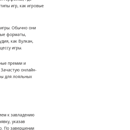
типы игр, как игровые
 игры. Обычно они
ные форматы,
дия, как Вулкан,
цессу игры.
ные премии и
 Зачастую онлайн-
ры для лояльных
ием к завладению
явку, указав
р. По завершении