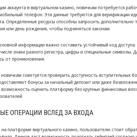
ции аккаунта в виртуальном казино, новичкам потребуется рабо
мобильный телефон. Эти данные требуются для верификации ид
а. Определенные ресурсы способны запросить дополнительно 
ия или день рождения, чтобы подчиняться законам.
сновной информации важно составить устойчивый код доступа.
м числе знаки разного регистра, цифры и специальные символы. 
сь от проникновения.
 новичкам советуется проверить доступность вступительных б
едоставляют бонусы за начальный депозит или даже безвложен
 возможность оценить платформу без крупных финансовых влож
зователей.
ЫЕ ОПЕРАЦИИ ВСЛЕД ЗА ВХОДА
 на платформе виртуального казино, пользователю стоит обра
филя. Данное даст возможность подогнать геймплей согласно 