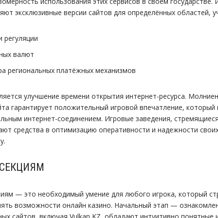
вомерность использования этих сервисов в своем государстве.
яют эксклюзивные версии сайтов для определённых областей, у
и регуляции
ных валют
ра региональных платёжных механизмов
ляется улучшение времени открытия интернет-ресурса. Молние
та гарантирует положительный игровой впечатление, который 
ельным интернет-соединением. Игровые заведения, стремящиеся
ают средства в оптимизацию оперативности и надежности свои
у.
 СЕКЦИЯМ
иям — это необходимый умение для любого игрока, который с
ять возможности онлайн казино. Начальный этап — ознакомлен
ых сайтов, включая Vulkan KZ, обладают интуитивно понятные 