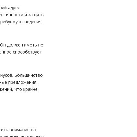
чий адрес
ентичности и защиты
требуемую сведения,
 Он должен иметь не
Данное способствует
онусов. Большинство
ные предложения.
ений, что крайне
тить внимание на
индивидуальные вкусы.