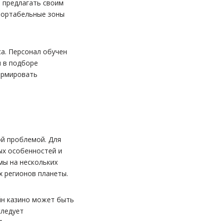
 предлагать своим
мфортабельные зоны
а. Персонал обучен
 в подборе
ормировать
ой проблемой. Для
ых особенностей и
мы на нескольких
х регионов планеты.
йн казино может быть
следует