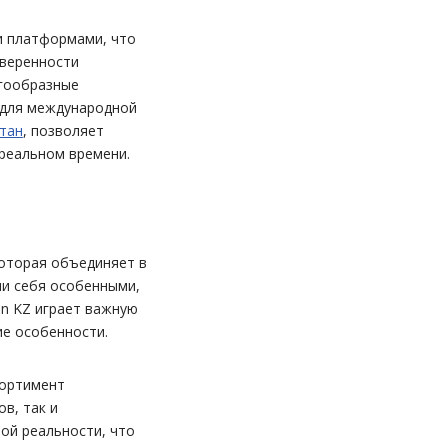
и платформами, что
уверенности
огообразные
 для международной
тан
, позволяет
реальном времени.
которая объединяет в
ли себя особенными,
an KZ играет важную
ие особенности.
сортимент
в, так и
ой реальности, что