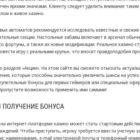
ечен яркими значками. Клиенту следует уделить внимание таким 
олом и живое казино.
вых автоматов рекомендуется исследовать известные и свежие
ятельные секции. Настольные забавы включают в арсенал обыч
со фортуны, а также их новые модификации. Реальное казино-сту
овести игру с реальными крупье, что вносит правдоподобия про
 разделе «Акции». На этом сайте вы сможете отыскать актуаль
ния, которые способны значительно увеличить шансы на успех.
тупительные бонусы для первых геймеров или специальные офе
 пропустите возможность применить ими самыми!
И ПОЛУЧЕНИЕ БОНУСА
на интернет-платформе казино может стать стартовым действ
аждений. Чтобы приступить, игроку требуется ввести учетную за
е: наименование, e-mail электронной почты и телефонный номе