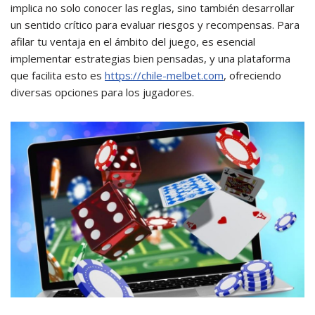
implica no solo conocer las reglas, sino también desarrollar
un sentido crítico para evaluar riesgos y recompensas. Para
afilar tu ventaja en el ámbito del juego, es esencial
implementar estrategias bien pensadas, y una plataforma
que facilita esto es
https://chile-melbet.com
, ofreciendo
diversas opciones para los jugadores.