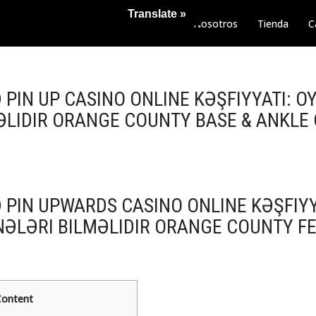
Translate »
Nosotros
Tienda
C
DƏ PIN UP CASINO ONLINE KƏŞFIYYATI: 
ƏLIDIR ORANGE COUNTY BASE & ANKL
DƏ PIN UPWARDS CASINO ONLINE KƏŞFIYY
ƏLƏRI BILMƏLIDIR ORANGE COUNTY FE
Content