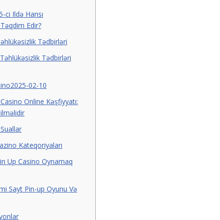
-ci Ildə Hansı
 Təqdim Edir?
hlükəsizlik Tədbirləri
əhlükəsizlik Tədbirləri
sino2025-02-10
 Casino Online Kəşfiyyatı:
lməlidir
Suallar
azino Kateqoriyaları
Pin Up Casino Oynamaq
mi Sayt Pin-up Oyunu Və
yonlar