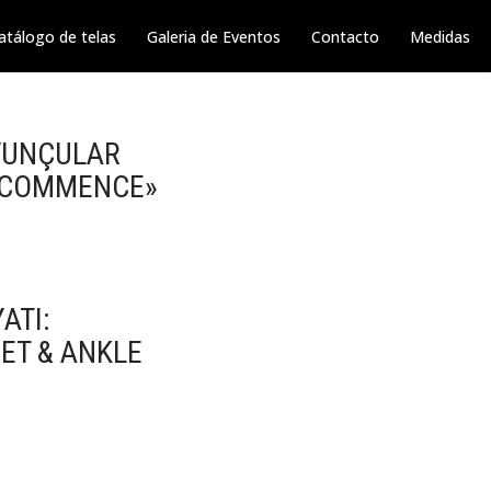
atálogo de telas
Galeria de Eventos
Contacto
Medidas
OYUNÇULAR
E COMMENCE»
ATI:
ET & ANKLE