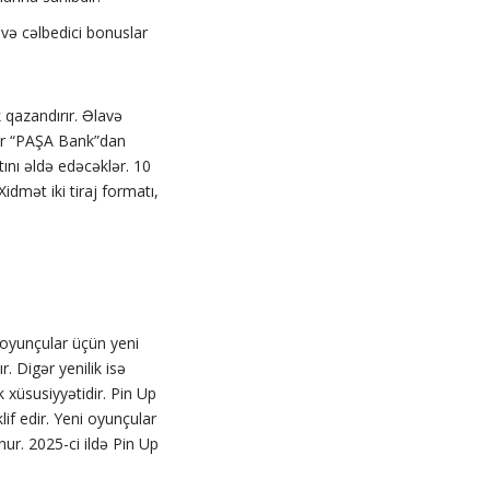
i və cəlbedici bonuslar
 qazandırır. Əlavə
lər “PAŞA Bank”dan
ını əldə edəcəklər. 10
idmət iki tiraj formatı,
l oyunçular üçün yeni
. Digər yenilik isə
 xüsusiyyətidir. Pin Up
f edir. Yeni oyunçular
nur. 2025-ci ildə Pin Up