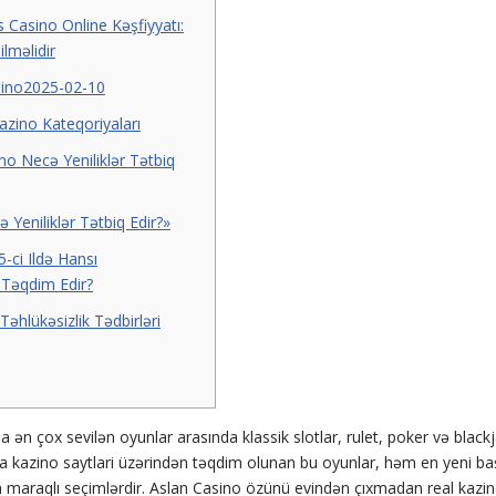
s Casino Online Kəşfiyyatı:
lməlidir
sino2025-02-10
azino Kateqoriyaları
no Necə Yeniliklər Tətbiq
 Yeniliklər Tətbiq Edir?»
-ci Ildə Hansı
 Təqdim Edir?
əhlükəsizlik Tədbirləri
 ən çox sevilən oyunlar arasında klassik slotlar, rulet, poker və black
da kazino saytlari üzərindən təqdim olunan bu oyunlar, həm en yeni b
n maraqlı seçimlərdir. Aslan Casino özünü evindən çıxmadan real kazi