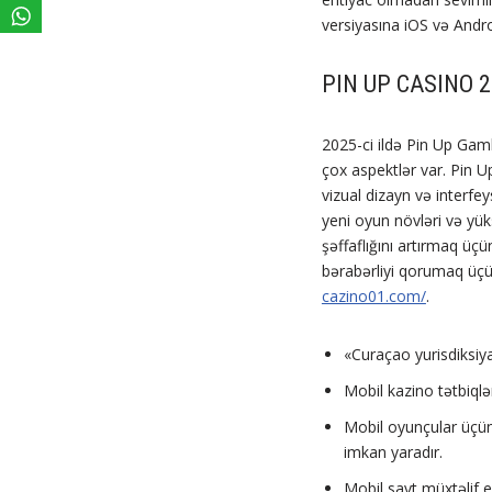
versiyasına iOS və Androi
PIN UP CASINO 
2025-ci ildə Pin Up Gam
çox aspektlər var. Pin U
vizual dizayn və interfey
yeni oyun növləri və yük
şəffaflığını artırmaq üç
bərabərliyi qorumaq üçün
cazino01.com/
.
«Curaçao yurisdiksiya
Mobil kazino tətbiqlə
Mobil oyunçular üçün 
imkan yaradır.
Mobil sayt müxtəlif e