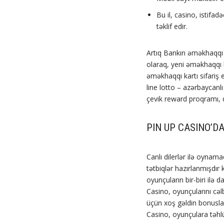
Bu il, casino, istifad
təklif edir.
Artıq Bankın əməkhaqqı k
olaraq, yeni əməkhaqqı 
əməkhaqqı kartı sifariş 
line lotto – azərbaycanlı
çevik reward proqramı, d
PIN UP CASINO’D
Canlı dilerlər ilə oynam
tətbiqlər hazırlanmışdır
oyunçuların bir-biri ilə
Casino, oyunçularını cə
üçün xoş gəldin bonuslar
Casino, oyunçulara təhlü