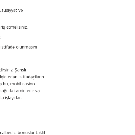
üsusiyyət və
iş etməlisiniz.
.
 istifadə olunmasını
rsiniz. Şanslı
iq edən istifadəçilərin
və bu, mobil casino
ağı da təmin edir və
 işləyirlər.
 cəlbedici bonuslar təklif