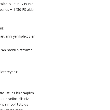
tələb olunur. Bununla
 bonus + 1450 FS əldə
iz.
tlarını yenilədikdə en
erən mobil platforma
lotereyadır.
ziv üstünlüklər təqdim
rinə yetirməlisiniz.
yrıca mobil tətbiqə
an Casino mobil