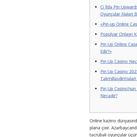
Ci İldə Pin Upward
Oyunçular Nələri Bi
«Pin-up Online Ca
Populyar Onlayn K
Pin Up Online Casi
Edir?»
Pin Up Casino Necə
Pin Up Casino 2025
Təkmilləşdirmələri
Pin Up Casino’nun T
Necədir?
Online kazino dünyasında
plana çıxır. Azərbaycan
təcrübəli oyunçular üçü