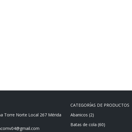
CATEGORÍAS DE PRODUCTOS
ma Torre Norte Local 267 Mérida
Abanicos
(2)
Batas de cola
(60)
mencomv04@gmail.com