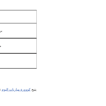
برشلون
ما
يتيح
كووورة مباريات اليوم
تح