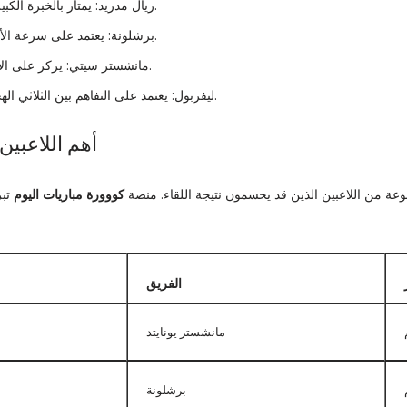
ريال مدريد: يمتاز بالخبرة الكبيرة في المباريات الكبرى.
برشلونة: يعتمد على سرعة الأجنحة والهجمات المرتدة.
مانشستر سيتي: يركز على الاستحواذ والضغط العالي.
ليفربول: يعتمد على التفاهم بين الثلاثي الهجومي وسرعة الأطراف.
أهم اللاعبين
عة من اللاعبين الذين قد يحسمون نتيجة اللقاء. منصة
كووورة مباريات اليوم
تبر
الفريق
مانشستر يونايتد
برشلونة