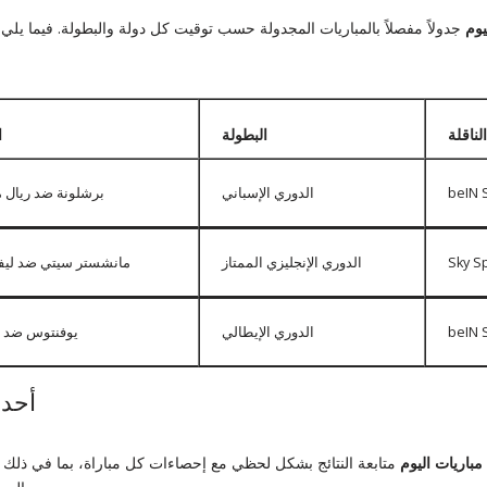
يوم
جدولاً مفصلاً بالمباريات المجدولة حسب توقيت كل دولة والبطولة. فيما يلي
الناقلة
البطولة
ا
beIN 
الدوري الإسباني
برشلونة ضد ريال م
Sky S
الدوري الإنجليزي الممتاز
مانشستر سيتي ضد ليف
beIN 
الدوري الإيطالي
يوفنتوس ضد م
أحدث
مباريات اليوم
متابعة النتائج بشكل لحظي مع إحصاءات كل مباراة، بما في ذلك ا