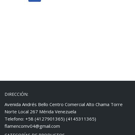
DIRECCIÓN:
Avenida Andrés Bello Centro Comercial Alto Chama Torre
Norte Local 267 Mérida Venezuela
Telefono: +58 (4127901365) (4145311365)
flamencomv04@gmail.com