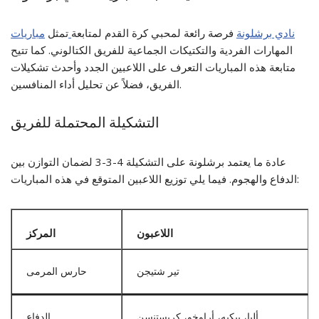
مباريات ‎نادي برشلونة
فرصة رائعة لمحبي كرة القدم لمتابعة
تمثل
المهارات الفردية والتكتيكات الجماعية للفريق الكتالوني. كما تتيح
متابعة هذه المباريات التعرف على اللاعبين الجدد وأحدث تشكيلات
الفريق، فضلاً عن تحليل أداء المنافسين.
التشكيلة المحتملة للفريق
عادة ما يعتمد برشلونة على التشكيلة 4-3-3 لضمان التوازن بين
الدفاع والهجوم. فيما يلي توزيع اللاعبين المتوقع في هذه المباريات:
اللاعبون
المركز
تير شتيجن
حارس المرمى
ألبا، بيكيه، أراوخو، كريستنسن
الدفاع