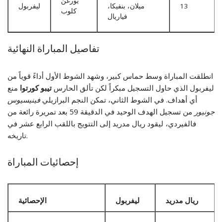
يورغن
13
ميلان، بنفيكا،
ليفربول
كلوب
فياريال
تفاصيل المباراة النهائية
انطلقت المباراة وسط حماس كبير، وشهد الشوط الأول أداءً قوياً من
ليفربول الذي حاول التسجيل مبكراً لكن تألق الحارس
تيبو كورتوا
منع
أي أهداف. في الشوط الثاني، تمكن النجم البرازيلي
فينيسيوس
جونيور
من تسجيل الهدف الوحيد في الدقيقة 59 بعد تمريرة رائعة من
فالفيردي، ليقود ريال مدريد إلى التتويج باللقب الرابع عشر في
تاريخه.
إحصائيات المباراة
ريال مدريد
ليفربول
الإحصائية