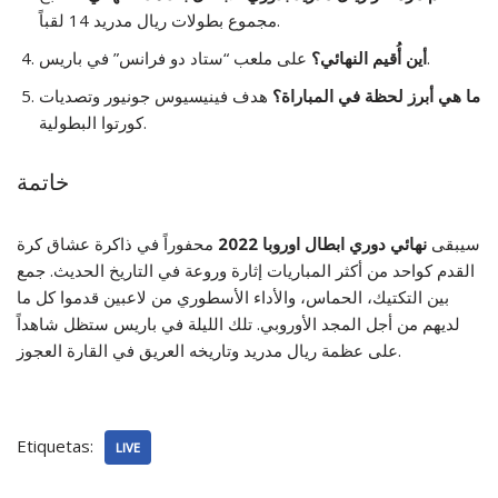
مجموع بطولات ريال مدريد 14 لقباً.
على ملعب “ستاد دو فرانس” في باريس.
أين أُقيم النهائي؟
ما هي أبرز لحظة في المباراة؟
هدف فينيسيوس جونيور وتصديات
كورتوا البطولية.
خاتمة
سيبقى
نهائي دوري ابطال اوروبا 2022
محفوراً في ذاكرة عشاق كرة
القدم كواحد من أكثر المباريات إثارة وروعة في التاريخ الحديث. جمع
بين التكتيك، الحماس، والأداء الأسطوري من لاعبين قدموا كل ما
لديهم من أجل المجد الأوروبي. تلك الليلة في باريس ستظل شاهداً
على عظمة ريال مدريد وتاريخه العريق في القارة العجوز.
Etiquetas:
LIVE