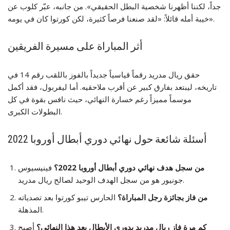
جداً، لكننا أظهرنا شخصية البطل الحقيقي». من جانبه، عبّر كلوب عن
خيبة أمله قائلاً: «لقد صنعنا فرصاً كثيرة، لكن كورتوا كان في يومه».
أثر المباراة على مسيرة الفريقين
حقق ريال مدريد رقماً قياسياً جديداً بالفوز باللقب رقم 14 في
تاريخه، ليبتعد بفارق كبير عن أقرب ملاحقيه. أما ليفربول، فقد أكمل
موسماً مميزاً رغم خسارة النهائي، حيث نافس بقوة في كل
البطولات الكبرى.
أسئلة شائعة حول نهائي دوري أبطال أوروبا 2022
من سجل هدف نهائي دوري أبطال أوروبا 2022؟
فينيسيوس
جونيور هو من سجل الهدف الوحيد لصالح ريال مدريد.
من فاز بجائزة رجل المباراة؟
الحارس تيبو كورتوا بعد تصدياته
المذهلة.
كم مرة فاز ريال مدريد بدوري الأبطال بعد هذا النهائي؟
أصبح