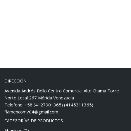
DIRECCIÓN:
Avenida Andrés Bello Centro Comercial Alto Chama Torre
Norte Local 267 Mérida Venezuela
Telefono: +58 (4127901365) (4145311365)
flamencomv04@gmail.com
CATEGORÍAS DE PRODUCTOS
Abanicos
(2)