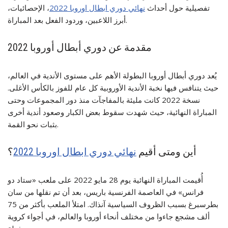
تفصيلية حول أحداث
نهائي دوري ابطال اوروبا 2022
، الإحصائيات،
أبرز اللاعبين، وردود الفعل بعد المباراة.
مقدمة عن دوري أبطال أوروبا 2022
يُعد دوري أبطال أوروبا البطولة الأهم على مستوى الأندية في العالم،
حيث يتنافس فيها نخبة الأندية الأوروبية كل عام للفوز بالكأس الأغلى.
نسخة 2022 كانت مليئة بالمفاجآت منذ دور المجموعات وحتى
المباراة النهائية، حيث شهدت سقوط بعض الكبار وصعود أندية أخرى
بثبات نحو القمة.
أين ومتى أقيم
نهائي دوري ابطال اوروبا 2022
؟
أُقيمت المباراة النهائية يوم 28 مايو 2022 على ملعب «ستاد دو
فرانس» في العاصمة الفرنسية باريس، بعد أن تم نقلها من سان
بطرسبرغ بسبب الظروف السياسية آنذاك. امتلأ الملعب بأكثر من 75
ألف مشجع جاءوا من مختلف أنحاء أوروبا والعالم، في أجواء كروية