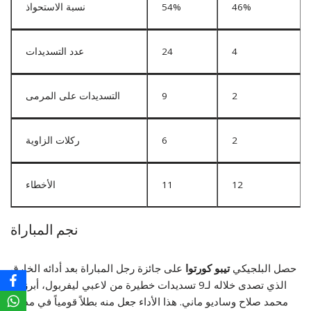
46%
54%
نسبة الاستحواذ
4
24
عدد التسديدات
2
9
التسديدات على المرمى
2
6
ركلات الزاوية
12
11
الأخطاء
نجم المباراة
حصل البلجيكي
تيبو كورتوا
على جائزة رجل المباراة بعد أدائه الخارق
الذي تصدى خلاله لـ9 تسديدات خطيرة من لاعبي ليفربول، أبرزهم
محمد صلاح وساديو ماني. هذا الأداء جعل منه بطلاً قومياً في مدريد