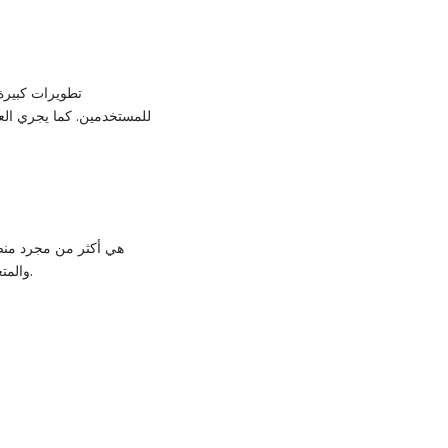
للمستخدمين. كما يجري العم
والمتعة في آنٍ واحد. ولكن يجب دائمًا استخدام المنصة بحذر واحترام للآخرين لضمان تجربة آمنة وإيجابية للجميع.