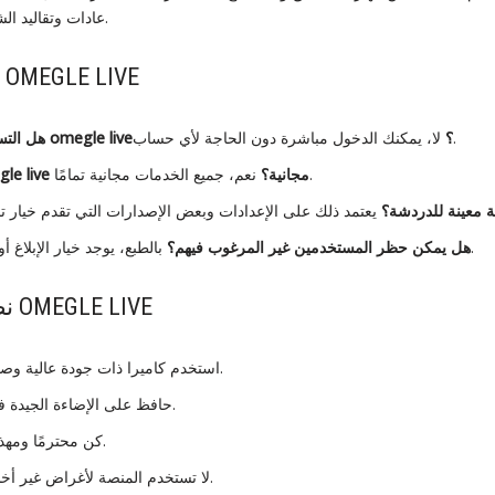
عادات وتقاليد الشعوب الأخرى بشكل مباشر.
أسئلة شائعة حول OMEGLE LIVE
لا، يمكنك الدخول مباشرة دون الحاجة لأي حساب.
هل التسجيل ضروري لاستخدام omegle live؟
نعم، جميع الخدمات مجانية تمامًا.
هل المحادثات في omegle live مجانية؟
ة معينة للدردشة؟
بالطبع، يوجد خيار الإبلاغ أو الإنهاء الفوري للمحادثة.
هل يمكن حظر المستخدمين غير المرغوب فيهم؟
نصائح لتعزيز تجربة OMEGLE LIVE
استخدم كاميرا ذات جودة عالية وصوت واضح لتجربة أفضل.
حافظ على الإضاءة الجيدة في المكان أثناء الدردشة.
كن محترمًا ومهذبًا مع الأشخاص الآخرين.
لا تستخدم المنصة لأغراض غير أخلاقية أو مخالفة للقوانين.