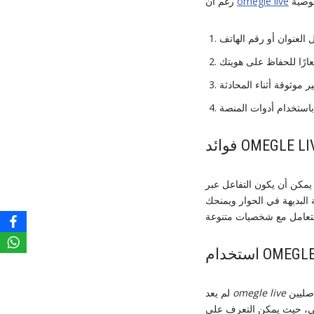
omegle live
رغم أن
ن يكون التفاعل عبر
 البديهة في الحوار ويمنحك
مقتصرًا على الترفيه فقط، بل أصبح وسيلة تعليمية مفيدة. يمكن للطلاب استخدامه للتحدث مع ناطقين أصليين
omegle live
لم يعد
قافي، حيث يمكن التعرف على