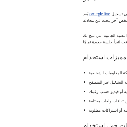
منصة دردشة فورية تجمع بين المستخدمين عشوائيًا من جميع أنحاء العالم. ما يميزها هو البساطة: لا تحتاج إلى تسجيل
omegle live
يُعد
نصية الجانبية التي تتيح لك