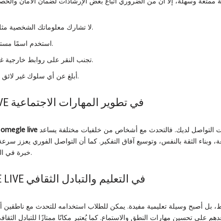
لا تشارك معلوماتك الشخصية مثل العنوان أو رقم الهاتف.
استخدم اسمًا مستعارًا للحفاظ على هويتك.
تجنب النقر على روابط خارجية غير موثوقة أثناء المحادثة.
أبلغ عن أي سلوك غير لائق باستخدام أدوات المنصة.
فوائد OMEGLE LIVE في تطوير المهارات الاجتماعية
فرصة رائعة لتطوير مهارات التواصل لديك. فالتحدث مع أشخاص من خلفيات مختلفة يساعد
omegle live
يمكن أ
 وبناء الثقة بالنفس، وتوسيع آفاق التفكير. كما أن التواصل الفوري يعزز سرعة
خبرة في التعامل مع شخصيات متنوعة.
استخدام OMEGLE LIVE في التعليم والتبادل الثقافي
دهم على تحسين مهارات النطق والاستماع. كما يُعتبر مكانًا ممتازًا للتبادل الث