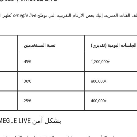
تشهد إقبالاً متزايدًا من مختلف الفئات العمرية. إليك بعض الأرقام التقريبية التي توضّح
omegle live
تُظهر الإحصائيات الحديثة أن منصة
الجلسات اليومية (تقديري)
نسبة المستخدمين
45%
1,200,000+
30%
800,000+
25%
400,000+
كيفية استخدام OMEGLE LIVE بشكل آمن