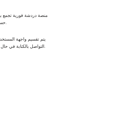
حساب أو إدخال بيانات شخصية، فقط اضغط على “ابدأ الدردشة” وستتصل فورًا بشخص آخر يبحث عن محادثة.
يتم تقسيم واجهة المستخدم 
التواصل بالكتابة في حال رغبت في ذلك. كل جلسة دردشة تبدأ بشكل عشوائي، ويمكنك إنهاؤها في أي وقت لتبدأ جلسة جديدة تمامًا.