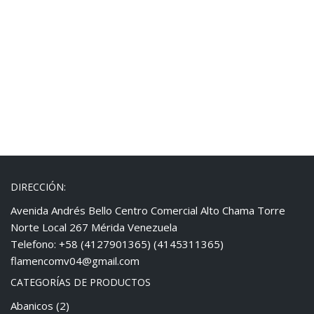
DIRECCIÓN:
Avenida Andrés Bello Centro Comercial Alto Chama Torre
Norte Local 267 Mérida Venezuela
Telefono: +58 (4127901365) (4145311365)
flamencomv04@gmail.com
CATEGORÍAS DE PRODUCTOS
Abanicos
(2)