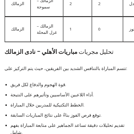
الزمالك –
دل
2
2
الزمالك
سموحة
الزمالك –
وز
0
1
الزمالك
غزل المحلة
تحليل مجريات
مباريات الأهلي – نادى الزمالك
تتسم المباراة بالتنافس الشديد بين الفريقين، حيث يتم التركيز على:
قوة الهجوم والدفاع لكل فريق.
أداء اللاعبين الأساسيين وتأثيرهم على النتيجة.
الخطط التكتيكية للمدربين خلال المباراة.
توقع فرص الفوز بناءً على نتائج المباريات السابقة.
تقديم تحليلات دقيقة تساعد الجماهير على متابعة المباراة بفهم
شامل.