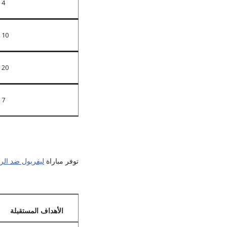
4
10
20
7
توفر مباراة
ليفربول ضد الري
الأهداف المستقبلة