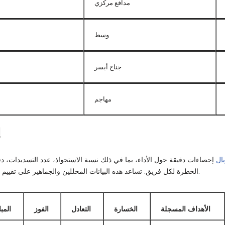
مدافع مركزي
وسط
جناح أيسر
مهاجم
إ
ال
إحصاءات دقيقة حول الأداء، بما في ذلك نسبة الاستحواذ، عدد التسديدات، د
الخطرة لكل فريق. تساعد هذه البيانات المحللين والجماهير على تقييم أداء كل فريق بشكل أفضل.
الأهداف المسجلة
الخسارة
التعادل
الفوز
المب