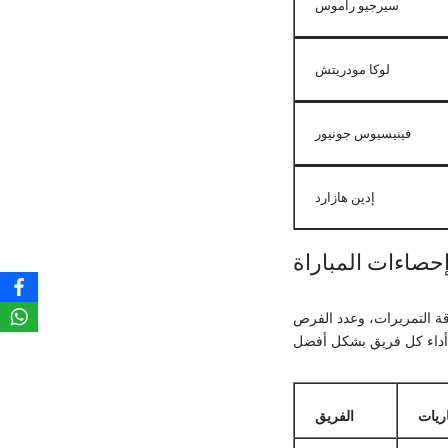
سيرجيو راموس
لوكا مودريتش
فينيسيوس جونيور
إدين هازارد
حصاءات المباراة
قة التمريرات، وعدد الفرص
اريات
الفريق