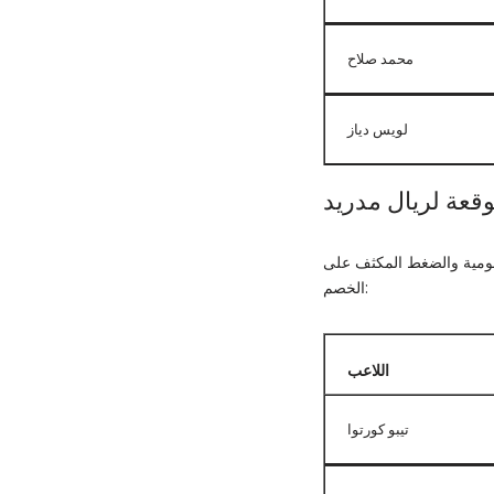
محمد صلاح
لويس دياز
وقعة لريال مدريد
هجومية والضغط المكثف على
الخصم:
اللاعب
تيبو كورتوا