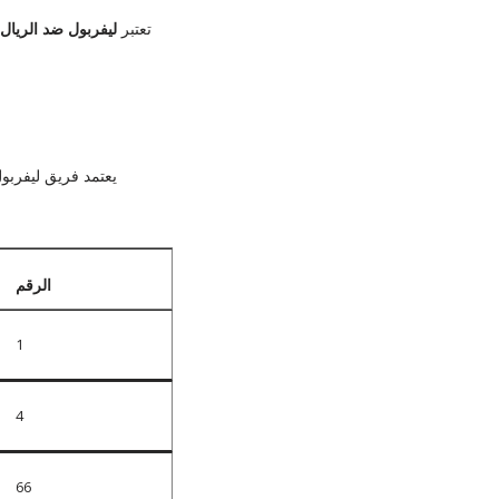
تعتبر
ليفربول ضد الريال
يعتمد فريق ليفربول
الرقم
1
4
66