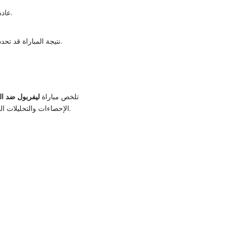
عادة ما يتم الإعلان عن التشكيلة الرسمية قبل المباراة بساعات من خلال المواقع والقنوات الرسمية للناديين.
نتيجة المباراة قد تحدد مركز الفريقين في المجموعة وفرصهم في التأهل للأدوار القادمة، وبالتالي لها تأثير كبير على المنافسة.
تلخص مباراة
ليفربول ضد ال
الإحصاءات والتحليلات الدقيقة للجماهير والمهتمين بفهم مجريات اللقاء وتوقع تأثيره على مستقبل الفريقين في المنافسات الأوروبية.