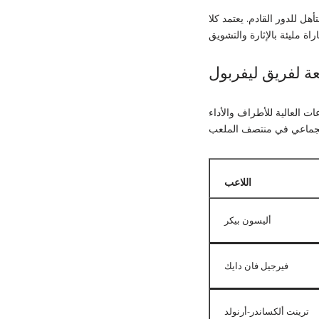
 للدور القادم. يعتمد كلا
عة لفريق ليفربول
ت العالية للأطراف والأداء
اللاعب
أليسون بيكر
فيرجيل فان دايك
ترينت ألكساندر-أرنولد