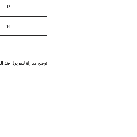
12
14
توضح مباراة
ليفربول ضد الر