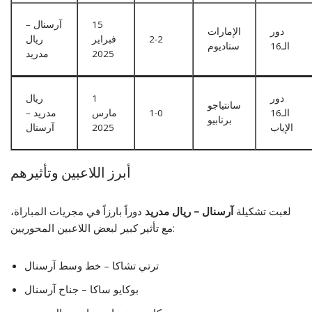
15
آرسنال –
دور
الإمارات
2-2
فبراير
ريال
الـ16
ستاديوم
2025
مدريد
دور
1
ريال
سانتياجو
الـ16
1-0
مارس
مدريد –
برنابيو
الإياب
2025
آرسنال
أبرز اللاعبين وتأثيرهم
لعبت تشكيلة
آرسنال – ريال مدريد
دوراً بارزاً في مجريات المباراة،
مع تأثير كبير لبعض اللاعبين المحوريين:
ترتي تشاكا – خط وسط آرسنال
بوكايو ساكا – جناح آرسنال