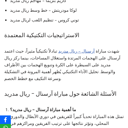
كاريم بنزيما – مهاجم ريال مدريد
لوكا مودريتش – خط وسط ريال مدريد
توني كروس – تنظيم اللعب لريال مدريد
الاستراتيجيات التكتيكية المعتمدة
شهدت مباراة
آرسنال – ريال مدريد
تبادلاً تكتيكياً مثيراً، حيث اعتمد
آرسنال على الهجمات المرتدة واستغلال المساحات، بينما ركز ريال
مدريد على السيطرة على الكرة وتنويع الهجمات بين الأطراف
والوسط. تحليل الأداء التكتيكي يُظهر أهمية المرونة في التشكيلة
وسرعة التكيف مع خطط الخصم.
الأسئلة الشائعة حول مباراة آرسنال – ريال مدريد
ما أهمية مباراة آرسنال – ريال مدريد؟
تمثل هذه المباراة تحدياً كبيراً للفريقين في دوري الأبطال والدوري
المحلي، وتؤثر نتائجها على ترتيب الفريقين ومراكزهم في