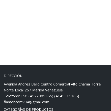
DIRECCIÓN:
Avenida Andrés Bello Centro Comercial Alto Chama Torre
Norte Local 267 Mérida Venezuela
Telefono: +58 (4127901365) (4145311365)
flamencomv04@gmail.com
CATEGORÍAS DE PRODUCTOS