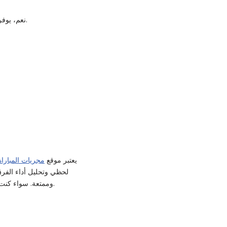
نعم، يوفر الموقع جداول وإحصائيات دقيقة لكل مباراة ولكل لاعب، مما يساعد على فهم أداء الفرق بشكل أفضل.
يعتبر موقع
مجريات المباراة:
لحظي وتحليل أداء الفرق
وممتعة. سواء كنت من محبي الدوري الإنجليزي أو البطولات العالمية، يضمن الموقع لك متابعة دقيقة لجميع مجريات المباريات.