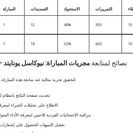
اء
التمريرات
الاستحواذ
التسديدات
المباراة
1
12
48%
350
15
1
18
52%
420
10
نصائح لمتابعة
مجريات المباراة: نيوكاسل يونايتد –
لتحقيق تجربة مثالية عند متابعة هذه المباراة، يُنصح باتباع الخطوات التالية:
تحديث صفحة النتائج بانتظام لمتابعة التغيرات اللحظية.
الاطلاع على تحليلات الخبراء لمعرفة التكتيكات المستخدمة.
مراقبة الإحصائيات الفردية للاعبين لمعرفة الأداء المتوقع في المباريات القادمة.
تفعيل التنبيهات للحصول على إشعارات بأحداث المباراة المهمة.