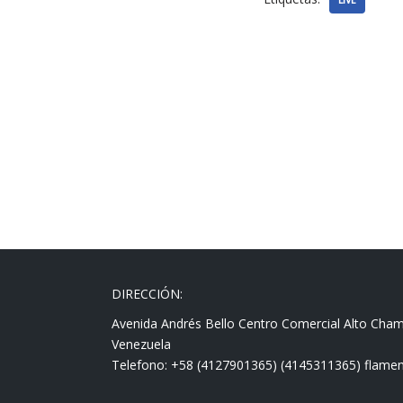
LIVE
DIRECCIÓN:
Avenida Andrés Bello Centro Comercial Alto Cha
Venezuela
Telefono: +58 (4127901365) (4145311365) fla