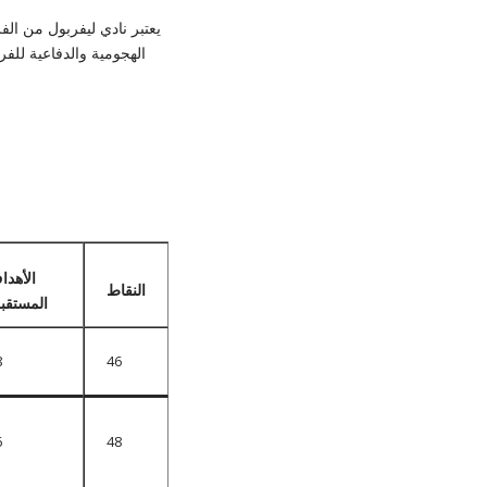
يعتبر نادي ليفربول من الف
الهجومية والدفاعية للف
الأهدا
النقاط
المستقبل
8
46
6
48