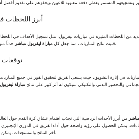
أبرز اللحظات ف
ديد من اللحظات المثيرة في مباريات ليفربول، مثل تسجيل الأهداف في اللحظات 
حدثاً متوقعاً ومشوقاً لعشاق الفريق.
قلبت نتائج المباريات، مما جعل كل
مباراة ليفربول مباشر
توقعات ا
باريات في إثارة التشويق، حيث يسعى الفريق لتحقيق الفوز في جميع المباريات ال
لجماعي والتحضير البدني والتكتيكي سيكون له أثر كبير على نتائج
مباراة ليفربول
مباشر
من أبرز الأحداث الرياضية التي تجذب اهتمام عشاق كرة القدم حول العالم.
صاءات، يمكن الحصول على رؤية واضحة حول أداء الفريق في الدوري الإنجليزي وا
.
آخر النتائج والمستجدات، يمكن 