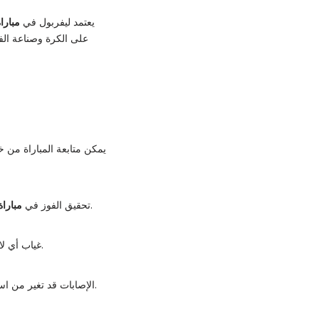
يعتمد ليفربول في
مبارا
على الكرة وصناعة الف
يمكن متابعة المباراة من خ
يعزز ترتيب الفريق في الدوري الإنجليزي ويدعم فرصه في التأهل للمسابقات الأوروبية.
تحقيق الفوز في
مباراة
غياب أي لاعب رئيسي قد يؤثر على قوة الفريق في المباراة ويستدعي تعديل الخطة التكتيكية لضمان الأداء المثالي.
، لكنها لا تمنع الفريق من تطبيق خططه الهجومية والدفاعية.
الإصابات قد تغير من ا