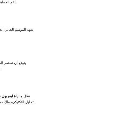
دعم الجماهير وتشجيعهم المستمر يعطي دفعة معنوية للاعبين ويحفزهم على تقديم أفضل أداء في المباريات المهمة.
شهد الموسم الحالي الع
يتوقع أن تستمر الم
في الأسابيع المقبلة.
ا
تظل
مباراة ليفربول 
التحليل التكتيكي، والإح