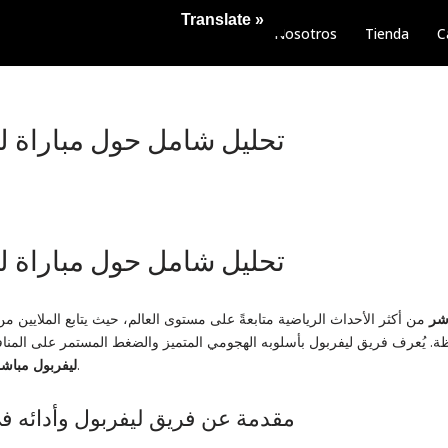
Translate »
Nosotros
Tienda
C
تحليل شامل حول مباراة ل
تحليل شامل حول مباراة ل
اشر
من أكثر الأحداث الرياضية متابعةً على مستوى العالم، حيث يتابع الملايين 
ظة. يُعرف فريق ليفربول بأسلوبه الهجومي المتميز والضغط المستمر على المن
حدثاً مشوقاً ومليئاً بالإثارة.
ليفربول مباش
مقدمة عن فريق ليفربول وأدائه ف