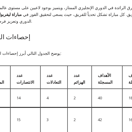
رق الرائدة في الدوري الإنجليزي الممتاز، ويتميز بوجود لاعبين على مستوى عا
ريق. كل مباراة تشكل تحدياً للفريق، حيث يسعى لتحقيق الفوز في
مباراة ليفربو
الدوري وتعزيز فرصه في المنافسات الأوروبية.
إحصاءات ال
يوضح الجدول التالي أبرز إحصاءات الفريق خلال الموسم الحالي:
ف
الأهداف
عدد
عدد
عدد
ة
المسجلة
الهزائم
التعادلات
الانتصارات
الم
14
4
2
40
1
15
3
2
42
1