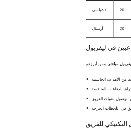
20
تشيلسي
20
آرسنال
اعبين في ليفربول
يفربول مباشر
 التكتيكي للفريق