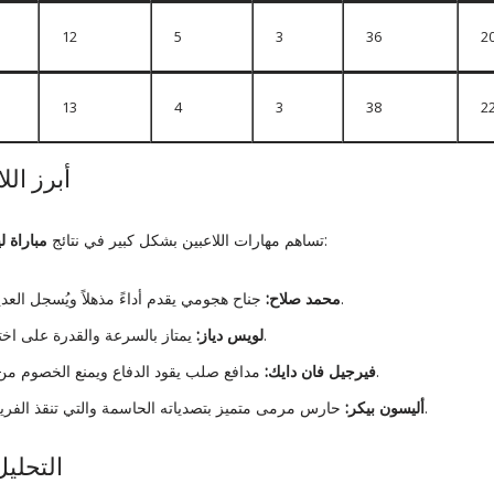
12
5
3
36
2
13
4
3
38
2
أبرز الل
. ومن أبرزهم:
تساهم مهارات اللاعبين بشكل كبير في نتائج
مباراة ل
جناح هجومي يقدم أداءً مذهلاً ويُسجل العديد من الأهداف الحاسمة.
محمد صلاح:
يمتاز بالسرعة والقدرة على اختراق الدفاعات المنافسة.
لويس دياز:
مدافع صلب يقود الدفاع ويمنع الخصوم من الوصول لشباك الفريق.
فيرجيل فان دايك:
حارس مرمى متميز بتصدياته الحاسمة والتي تنقذ الفريق في اللحظات الحرجة.
أليسون بيكر:
التحليل