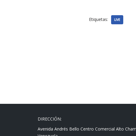
Etiquetas:
LIVE
DIRECCIÓN:
Avenida Andrés Bello Centro Comercial Alto Cha
Venezuela