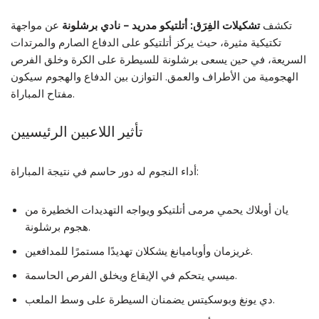
تكشف
تشكيلات الفِرَق: أتلتيكو مدريد – نادي برشلونة
عن مواجهة
تكتيكية مثيرة، حيث يركز أتلتيكو على الدفاع الصارم والمرتدات
السريعة، في حين يسعى برشلونة للسيطرة على الكرة وخلق الفرص
الهجومية من الأطراف والعمق. التوازن بين الدفاع والهجوم سيكون
مفتاح المباراة.
تأثير اللاعبين الرئيسيين
أداء النجوم له دور حاسم في نتيجة المباراة:
يان أوبلاك يحمي مرمى أتلتيكو ويواجه التهديدات الخطيرة من
هجوم برشلونة.
غريزمان وأوباميانغ يشكلان تهديدًا مستمرًا للمدافعين.
ميسي يتحكم في الإيقاع ويخلق الفرص الحاسمة.
دي يونغ وبوسكيتس يضمنان السيطرة على وسط الملعب.