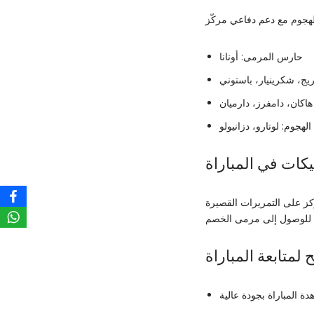
حارس المرمى: أونانا
يج، شكرينيار، باستوني
اكان، دامفرز، دارميان
لهجوم: لوتارو، دزانيولو
تيكات في المباراة
كز على التمريرات القصيرة
 لمتابعة المباراة