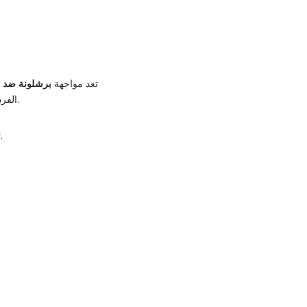
تعد مواجهة
برشلونة ضد ال
الفردية. متابعة هذه المباراة تمنح الجمهور فرصة للاستمتاع بكرة القدم عالية المستوى وتحليل الأداء بشكل دقيق.
لتكونوا على اطلاع كامل بكل جديد حول التشكيلات والإحصاءات قبل وأثناء المباراة.
ت