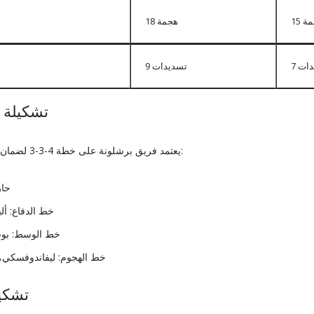
جمة
18 هجمة
يدات
9 تسديدات
تشكيلة ب
يعتمد فريق برشلونة على خطة 4-3-3 لضمان التوازن بين الدفاع والهجوم:
حار
خط الدفاع: ألب
خط الوسط: بوس
خط الهجوم: ليفاندوفسكي، 
تشكيل