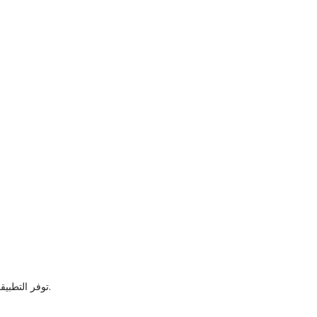
توفر التطبيقات والمواقع الرياضية إحصاءات تفصيلية تشمل الأهداف، الاستحواذ، التمريرات، والهجمات على المرمى.