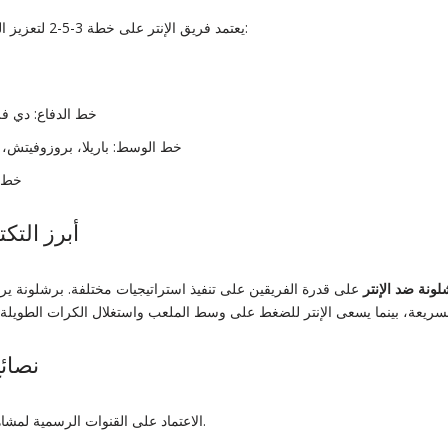
يعتمد فريق الإنتر على خطة 3-5-2 لتعزيز الهجوم مع دعم دفاعي مركّز:
خط الدفاع: دي فر
خط الوسط: باريلا، بروزوفيتش، ه
خط ا
أبرز التك
لونة ضد الإنتر
على قدرة الفريقين على تنفيذ استراتيجيات مختلفة. برشلونة ير
نصائح
الاعتماد على القنوات الرسمية لمشاهدة المباراة بجودة عالية.