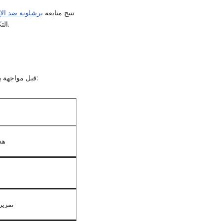
تتيح متابعة
برشلونة ضد الإن
التكتيكية المحتملة أثناء المباراة. كما تمكن المشجعين من توقع اللاعبين المؤثرين والفرص الهجومية لكل فريق.
، هذه أبرز الإحصاءات التي توضح مستوى الأداء للفريقين في الدوري ودوري أبطال أوروبا:
قبل مواجهة
ب
22 
480 تمري