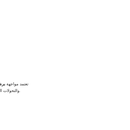
تعتمد مواجهة
برش
والتحولات السريعة، بينما يسعى الإنتر للضغط على وسط الملعب واستغلال الكرات الطويلة للوصول إلى مرمى الخصم.