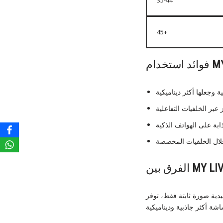
35-44
45+
M
فوائد استخدام
MY LI
الفرق بين