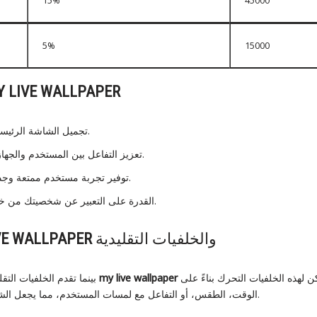
15%
45000
5%
15000
Y LIVE WALLPAPER
تجميل الشاشة الرئيسية وجعلها أكثر ديناميكية.
تعزيز التفاعل بين المستخدم والجهاز عبر الخلفيات التفاعلية.
توفير تجربة مستخدم ممتعة وجذابة على الهواتف الذكية.
القدرة على التعبير عن شخصيتك من خلال الخلفيات المخصصة.
والخلفيات التقليدية
VE WALLPAPER
تجربة تفاعلية وحيوية. يمكن لهذه الخلفيات التحرك بناءً على
my live wallpaper
بينما تقدم الخلفيات التقليدية صورة ثابتة فقط، توفر
الوقت، الطقس، أو التفاعل مع لمسات المستخدم، مما يجعل الشاشة أكثر جاذبية وديناميكية.